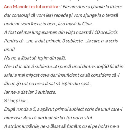
Ana Manole textul următor
: “
Ne-am dus ca găinile la tăiere
dar consolați că vom ieși repede și vom ajunge la o terasă
unde ne vom îneca în bere, la o masă la Cina.
A fost cel mai lung examen din viața noastră! 10 ore.Scris.
Pentru că …ne-a dat primele 3 subiecte …la care n-a scris
unul!
Nu ne-a lăsat să ieșim din sală.
Ne-a dat alte 3 subiecte…și parcă unul dintre noi(30 fiind în
sala) a mai mișcat ceva dar insuficient ca să considere că-i
făcut. Și tot nu ne-a lăsat să ieșim din casă.
Iar ne-a dat iar 3 subiecte.
Și iar, și iar…
După runda a 5, a apărut primul subiect scris de unul care-l
nimerise. Așa că am luat de la el și noi restul.
A strâns lucrările, ne-a lăsat să fumăm cu el pe hol și ne-a