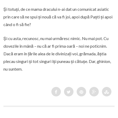
Și totuși, de ce mama dracului n-ai dat un comunicat asiatic
prin care să ne spui și nouă că va fi joi, apoi după Paști și apoi
când o fi să fie?
Și cu asta, recunosc, nu mai urmăresc nimic. Nu mai pot. Cu
dovezile în mână – nu că ar fi prima oară – noi ne poticnim.
Dacă eram în țările alea de le divinizați voi, grămada, ăștia
plecau singuri și tot singuri își puneau și cătușe. Dar, ghinion,
nu suntem.