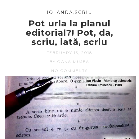
IOLANDA
,
SCRIU
Pot urla la planul
editorial?! Pot, da,
scriu, iată, scriu
FEBRUARY 15, 2018
BY OANA MUJEA
NO COMMENTS