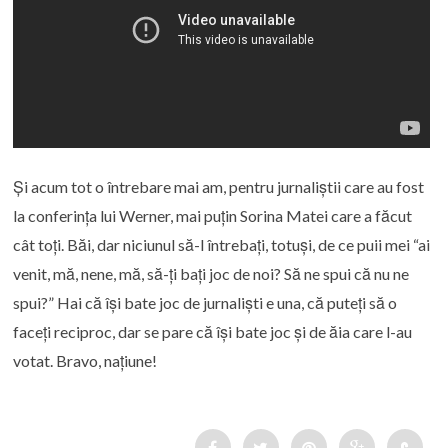
Și acum tot o întrebare mai am, pentru jurnaliștii care au fost
la conferința lui Werner, mai puțin Sorina Matei care a făcut
cât toți. Băi, dar niciunul să-l întrebați, totuși, de ce puii mei “ai
venit, mă, nene, mă, să-ți bați joc de noi? Să ne spui că nu ne
spui?” Hai că își bate joc de jurnaliști e una, că puteți să o
faceți reciproc, dar se pare că își bate joc și de ăia care l-au
votat. Bravo, națiune!