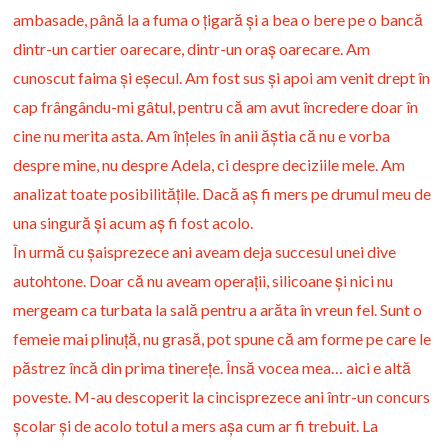
ambasade, până la a fuma o țigară și a bea o bere pe o bancă
dintr-un cartier oarecare, dintr-un oraș oarecare. Am
cunoscut faima și eșecul. Am fost sus și apoi am venit drept în
cap frângându-mi gâtul, pentru că am avut încredere doar în
cine nu merita asta. Am înțeles în anii ăștia că nu e vorba
despre mine, nu despre Adela, ci despre deciziile mele. Am
analizat toate posibilitățile. Dacă aș fi mers pe drumul meu de
una singură și acum aș fi fost acolo.
În urmă cu șaisprezece ani aveam deja succesul unei dive
autohtone. Doar că nu aveam operații, silicoane și nici nu
mergeam ca turbata la sală pentru a arăta în vreun fel. Sunt o
femeie mai plinuță, nu grasă, pot spune că am forme pe care le
păstrez încă din prima tinerețe. Însă vocea mea… aici e altă
poveste. M-au descoperit la cincisprezece ani într-un concurs
școlar și de acolo totul a mers așa cum ar fi trebuit. La