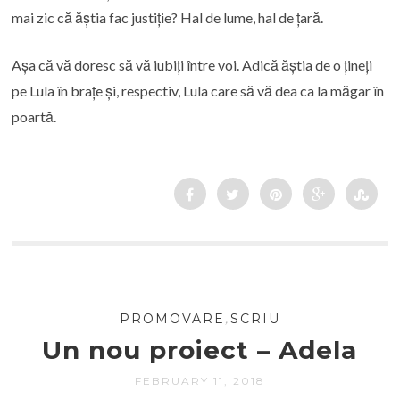
mai zic că ăștia fac justiție? Hal de lume, hal de țară.
Așa că vă doresc să vă iubiți între voi. Adică ăștia de o țineți
pe Lula în brațe și, respectiv, Lula care să vă dea ca la măgar în
poartă.
PROMOVARE
,
SCRIU
Un nou proiect – Adela
FEBRUARY 11, 2018