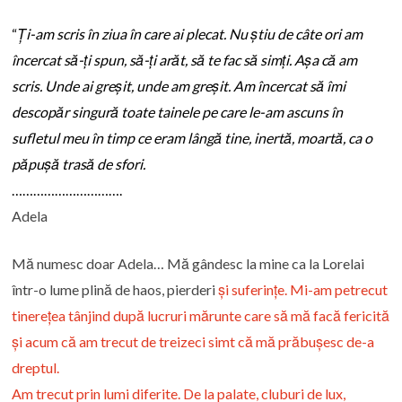
“
Ți-am scris în ziua în care ai plecat. Nu știu de câte ori am
încercat să-ți spun, să-ți arăt, să te fac să simți. Așa că am
scris. Unde ai greșit, unde am greșit. Am încercat să îmi
descopăr singură toate tainele pe care le-am ascuns în
sufletul meu în timp ce eram lângă tine, inertă, moartă, ca o
păpușă trasă de sfori.
………………………….
Adela
Mă numesc doar Adela… Mă gândesc la mine ca la Lorelai
într-o lume plină de haos, pierderi
și suferințe. Mi-am petrecut
tinerețea tânjind după lucruri mărunte care să mă facă fericită
și acum că am trecut de treizeci simt că mă prăbușesc de-a
dreptul.
Am trecut prin lumi diferite. De la palate, cluburi de lux,