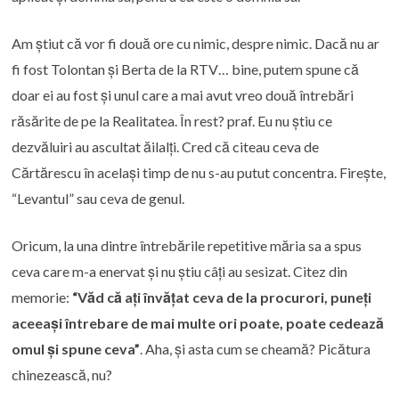
Am știut că vor fi două ore cu nimic, despre nimic. Dacă nu ar
fi fost Tolontan și Berta de la RTV… bine, putem spune că
doar ei au fost și unul care a mai avut vreo două întrebări
răsărite de pe la Realitatea. În rest? praf. Eu nu știu ce
dezvăluiri au ascultat ăilalți. Cred că citeau ceva de
Cărtărescu în același timp de nu s-au putut concentra. Firește,
“Levantul” sau ceva de genul.
Oricum, la una dintre întrebările repetitive măria sa a spus
ceva care m-a enervat și nu știu câți au sesizat. Citez din
memorie:
“Văd că ați învățat ceva de la procurori, puneți
aceeași întrebare de mai multe ori poate, poate cedează
omul și spune ceva”
. Aha, și asta cum se cheamă? Picătura
chinezească, nu?