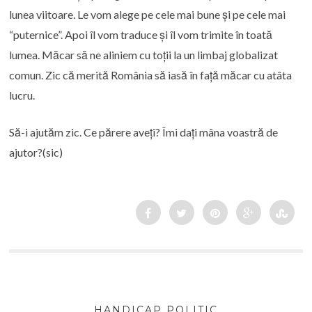
lunea viitoare. Le vom alege pe cele mai bune și pe cele mai
“puternice”. Apoi îl vom traduce și îl vom trimite în toată
lumea. Măcar să ne aliniem cu toții la un limbaj globalizat
comun. Zic că merită România să iasă în față măcar cu atâta
lucru.
Să-i ajutăm zic. Ce părere aveți? Îmi dați mâna voastră de
ajutor?(sic)
HANDICAP POLITIC