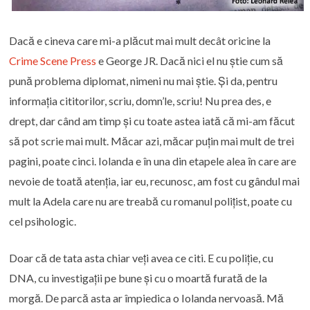
Dacă e cineva care mi-a plăcut mai mult decât oricine la
Crime Scene Press
e George JR. Dacă nici el nu știe cum să
pună problema diplomat, nimeni nu mai știe. Și da, pentru
informația cititorilor, scriu, domn’le, scriu! Nu prea des, e
drept, dar când am timp și cu toate astea iată că mi-am făcut
să pot scrie mai mult. Măcar azi, măcar puțin mai mult de trei
pagini, poate cinci. Iolanda e în una din etapele alea în care are
nevoie de toată atenția, iar eu, recunosc, am fost cu gândul mai
mult la Adela care nu are treabă cu romanul polițist, poate cu
cel psihologic.
Doar că de tata asta chiar veți avea ce citi. E cu poliție, cu
DNA, cu investigații pe bune și cu o moartă furată de la
morgă. De parcă asta ar împiedica o Iolanda nervoasă. Mă