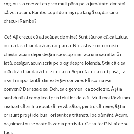
rog, nu s-a enervat ea prea mult până pe la jumătate, dar stai
să vezi acum. Rambo copil de mingi pe lângă ea, dar cine
dracu-i Rambo?
Ce? Ați crezut că ați scăpat de mine? Sunt tăuroaică ca Luluța,
nu mă las chiar dacă așa ar părea. Noi astea suntem niște
chestii, acum depinde și în ce scop mai faci una sau alta. Și
iată, desigur, acum scriu pe blog despre Iolanda. Știu că e ea
mândră chiar dacă tot zice că nu. Se preface că nu-i pasă, că
n-ar fi importantă, dar este și-i convine. Păi cui nu i-ar
conveni? Dar așa e ea. Deh, ea e gemeni, ca zodie zic. Ăștia
sunt duali și complicați prin felul lor de-a fi. Mult mai târziu am
realizat că ar fi trebuit să fie vărsător, pentru că, nene, ăștia
ori sunt proști de buni, ori sunt ca trăsnetul pe pământ. Acum,
na, nimeni nu se naște în zodia potrivită. Ce să faci? N-ai ce să
faci.