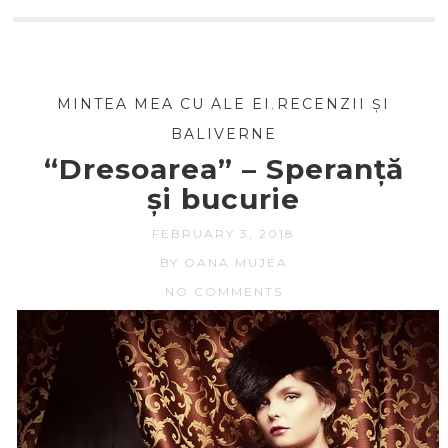
MINTEA MEA CU ALE EI
,
RECENZII ȘI
BALIVERNE
“Dresoarea” – Speranță
și bucurie
FEBRUARY 3, 2018
BY OANA MUJEA
NO COMMENTS