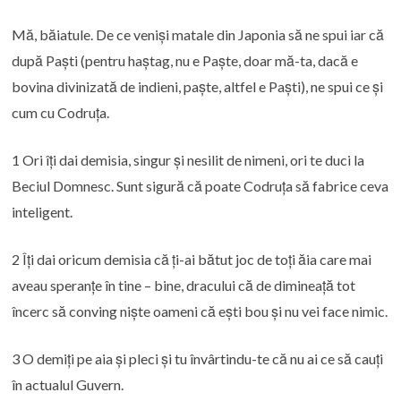
Mă, băiatule. De ce veniși matale din Japonia să ne spui iar că
după Paști (pentru haștag, nu e Paște, doar mă-ta, dacă e
bovina divinizată de indieni, paște, altfel e Paști), ne spui ce și
cum cu Codruța.
1 Ori îți dai demisia, singur și nesilit de nimeni, ori te duci la
Beciul Domnesc. Sunt sigură că poate Codruța să fabrice ceva
inteligent.
2 Îți dai oricum demisia că ți-ai bătut joc de toți ăia care mai
aveau speranțe în tine – bine, dracului că de dimineață tot
încerc să conving niște oameni că ești bou și nu vei face nimic.
3 O demiți pe aia și pleci și tu învârtindu-te că nu ai ce să cauți
în actualul Guvern.