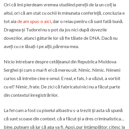
Ori că îmi pierdeam vremea studiind pereții de la un colț la
altul, ori că am stat cu ochii în minunata conferință, concluzia e
tot aia
de am spus-o aici
, dar o reiau pentru că sunt fată bună.
Dragnea și Tudorel nu o pot da jos nici după dovezile
dovezilor, atunci gâturile lor să fie tăiate de DNA. Dacă nu
aveți cu ce lăsați-i pe alții, părerea mea.
Nicio întrebare despre cetățeanul din Republica Moldova
Serghei și cum o mai fi el că mereu uit. Nimic. Nimic. Nimeni
curios să întrebe cine e omul. E real, e fals, l-a văzut, a vorbit
cu el? Nimic, frate. De zici că fabricatul nici nu a făcut parte
din contextul înregistrărilor.
La fel cum a fost cu pixelul albastru s-a trezit și asta să spună
că sunt scoase din context. că a făcut și a dres criminalistica…
bine, puteam să jur că așa va fi. Apoi, pur întâmplător, citesc la