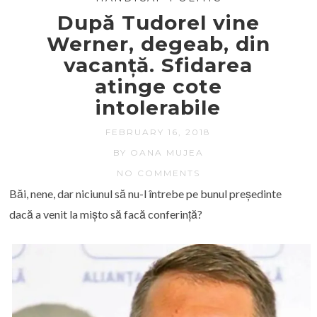
După Tudorel vine
Werner, degeab, din
vacanță. Sfidarea
atinge cote
intolerabile
FEBRUARY 16, 2018
BY OANA MUJEA
NO COMMENTS
Băi, nene, dar niciunul să nu-l întrebe pe bunul președinte
dacă a venit la mișto să facă conferință?