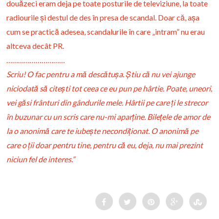
douăzeci eram deja pe toate posturile de televiziune, la toate
radiourile și destul de des în presa de scandal. Doar că, așa
cum se practică adesea, scandalurile în care „intram” nu erau
altceva decât PR.
…………………………
Scriu! O fac pentru a mă descătușa. Știu că nu vei ajunge
niciodată să citești tot ceea ce eu pun pe hârtie. Poate, uneori,
vei găsi frânturi din gândurile mele. Hârtii pe care ți le strecor
în buzunar cu un scris care nu-mi aparține. Bilețele de amor de
la o anonimă care te iubește necondiționat. O anonimă pe
care o ții doar pentru tine, pentru că eu, deja, nu mai prezint
niciun fel de interes.”