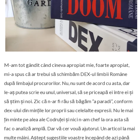
M-am tot gândit când cineva apropiat mie, foarte apropiat,
mi-a spus că ar trebui să schimbăm DEX-ul limbii Române
după limbajul procurorilor. Nu, nu sunt de acord cu asta, dar
le-aș putea scrie eu unul, universal, să se priceapă ei între ei și
să știm și noi. Zic că n-ar fi rău să băgăm “a paradi”, conform
dex-ului din mințile lor proprii sau celelalte expresii. Nu le mai
țin minte pe alea ale Codruței și nici n-am chef la ora asta să
fac o analiză amplă. Dar vă cer vouă ajutorul. Un articol la mai
multe mâini. Aștept sugestiile voastre începând de azi până