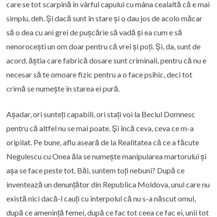
care se tot scarpină în vârful capului cu mâna cealaltă că e mai
simplu, deh. Și dacă sunt în stare și o dau jos de acolo măcar
să o dea cu ani grei de pușcărie să vadă și ea cum e să
nenorocești un om doar pentru că vrei și poți. Și, da, sunt de
acord, ăștia care fabrică dosare sunt criminali, pentru că nu e
necesar să te omoare fizic pentru a o face psihic, deci tot
crimă se numește în starea ei pură.
Așadar, ori sunteți capabili, ori stați voi la Beciul Domnesc
pentru că altfel nu se mai poate. Și încă ceva, ceva ce m-a
oripilat. Pe bune, aflu aseară de la Realitatea că ce a făcute
Negulescu cu Onea ăla se numește manipularea martorului și
așa se face peste tot. Băi, suntem toți nebuni? După ce
inventează un denunțător din Republica Moldova, unul care nu
există nici dacă-l cauți cu interpolul că nu s-a născut omul,
după ce amenință femei, după ce fac tot ceea ce fac ei, unii tot