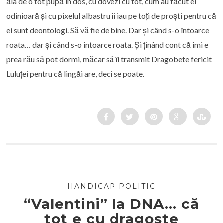
ăia de o tot pupă în dos, cu dovezi cu tot, cum au făcut ei
odinioară și cu pixelul albastru îi iau pe toți de proști pentru că
ei sunt deontologi. Să vă fie de bine. Dar și când s-o întoarce
roata… dar și când s-o întoarce roata. Și ținând cont că îmi e
prea rău să pot dormi, măcar să îi transmit Dragobete fericit
Luluței pentru că lingăi are, deci se poate.
HANDICAP POLITIC
“Valentini” la DNA… că
tot e cu dragoste