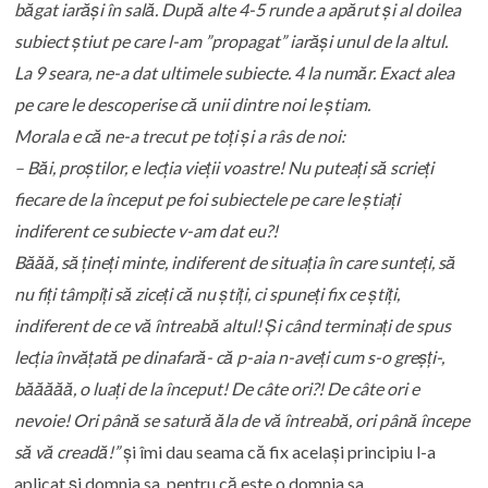
băgat iarăși în sală. După alte 4-5 runde a apărut și al doilea
subiect știut pe care l-am ”propagat” iarăși unul de la altul.
La 9 seara, ne-a dat ultimele subiecte. 4 la număr. Exact alea
pe care le descoperise că unii dintre noi le știam.
Morala e că ne-a trecut pe toți și a râs de noi:
– Băi, proștilor, e lecția vieții voastre! Nu puteați să scrieți
fiecare de la început pe foi subiectele pe care le știați
indiferent ce subiecte v-am dat eu?!
Băăă, să țineți minte, indiferent de situația în care sunteți, să
nu fiți tâmpiți să ziceți că nu știți, ci spuneți fix ce știți,
indiferent de ce vă întreabă altul! Și când terminați de spus
lecția învățată pe dinafară- că p-aia n-aveți cum s-o greșți-,
băăăăă, o luați de la început! De câte ori?! De câte ori e
nevoie! Ori până se satură ăla de vă întreabă, ori până începe
să vă creadă!”
și îmi dau seama că fix același principiu l-a
aplicat și domnia sa, pentru că este o domnia sa.