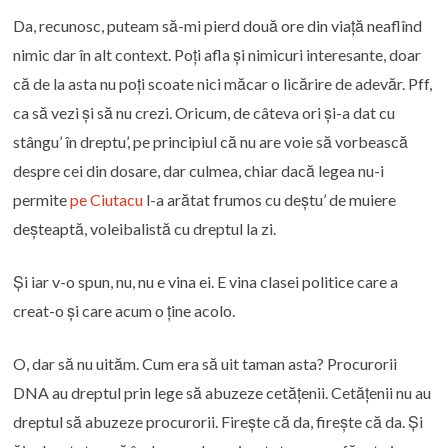
Da, recunosc, puteam să-mi pierd două ore din viață neaflînd
nimic dar în alt context. Poți afla și nimicuri interesante, doar
că de la asta nu poți scoate nici măcar o licărire de adevăr. Pff,
ca să vezi și să nu crezi. Oricum, de câteva ori și-a dat cu
stângu’ în dreptu’, pe principiul că nu are voie să vorbească
despre cei din dosare, dar culmea, chiar dacă legea nu-i
permite
pe Ciutacu
l-a arătat frumos cu deștu’ de muiere
deșteaptă, voleibalistă cu dreptul la zi.
Și iar v-o spun, nu, nu e vina ei. E vina clasei politice care a
creat-o și care acum o ține acolo.
O, dar să nu uităm. Cum era să uit taman asta? Procurorii
DNA au dreptul prin lege să abuzeze cetățenii. Cetățenii nu au
dreptul să abuzeze procurorii. Firește că da, firește că da. Și