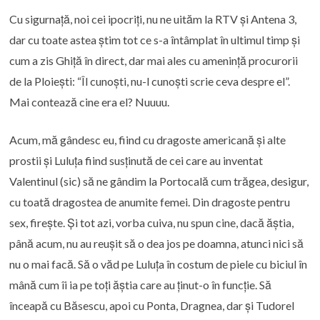
Cu sigurnață, noi cei ipocriți, nu ne uităm la RTV și Antena 3,
dar cu toate astea știm tot ce s-a întâmplat în ultimul timp și
cum a zis Ghiță în direct, dar mai ales cu amenință procurorii
de la Ploiești: “Îl cunoști, nu-l cunoști scrie ceva despre el”.
Mai contează cine era el? Nuuuu.
Acum, mă gândesc eu, fiind cu dragoste americană și alte
prostii și Luluța fiind susținută de cei care au inventat
Valentinul (sic) să ne gândim la Portocală cum trăgea, desigur,
cu toată dragostea de anumite femei. Din dragoste pentru
sex, firește. Și tot azi, vorba cuiva, nu spun cine, dacă ăștia,
până acum, nu au reușit să o dea jos pe doamna, atunci nici să
nu o mai facă. Să o văd pe Luluța în costum de piele cu biciul în
mână cum îi ia pe toți ăștia care au ținut-o în funcție. Să
înceapă cu Băsescu, apoi cu Ponta, Dragnea, dar și Tudorel