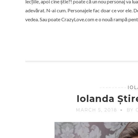
lecțiile, apoi cine știe?! poate că un nou personaj va l
adevărat. N-ai cum. Personajele fac doar ce vor ele. De
vedea. Sau poate CrazyLove.com e o nouă rampă pentru I
IO
Iolanda Ști
MARCH 5, 2018
BY 