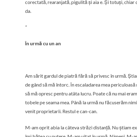
corectată, rearanjată, pigulită și aia e. Și totuși, chi
da.
”
În urmă cu un an
Am sărit gardul de piatră fără să privesc în urmă. Șt
de gând să mă întorc. În escaladarea mea periculoasă 
să mă opresc pentru atâta lucru. Poate că nu mai eram of
tobele pe seama mea. Până la urmă nu făcuserăm nimic
venit proprietarii. Restul e can-can.
M-am oprit abia la câteva străzi distanță. Nu știam e
îmi bătea cu putere. M-am uitat în urmă. Nimeni. M-am