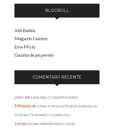
BLOGROLL
Vali Badea
Magazin Fashion
Ema Pirciu
Gazeta de pe perete
COMENTARII RECENTE
on
LIBBY
CAM AȘA CU MANIPULAREA
Mihaela
on
CÂND STRIGI HOȚII ȘI IEI BANI DE LA
HOȚI NU TE NUMEȘTI COMPLICE?
Lol
on
NU MAI ABANDONATI CAINII