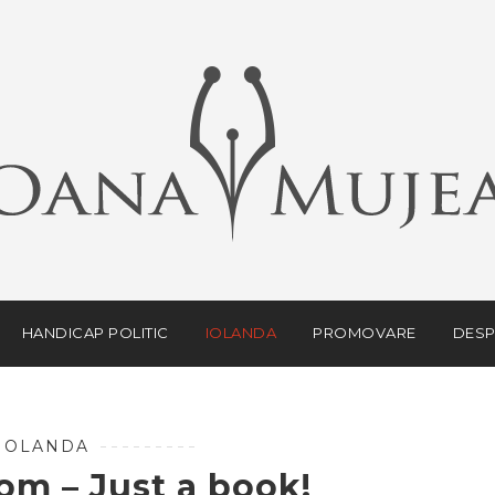
HANDICAP POLITIC
IOLANDA
PROMOVARE
DESP
IOLANDA
om – Just a book!