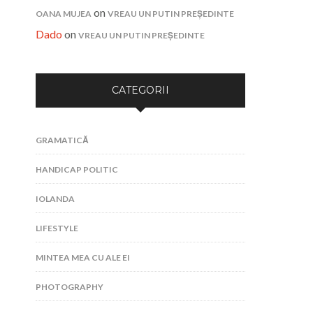
on
OANA MUJEA
VREAU UN PUTIN PREȘEDINTE
Dado
on
VREAU UN PUTIN PREȘEDINTE
CATEGORII
GRAMATICĂ
HANDICAP POLITIC
IOLANDA
LIFESTYLE
MINTEA MEA CU ALE EI
PHOTOGRAPHY