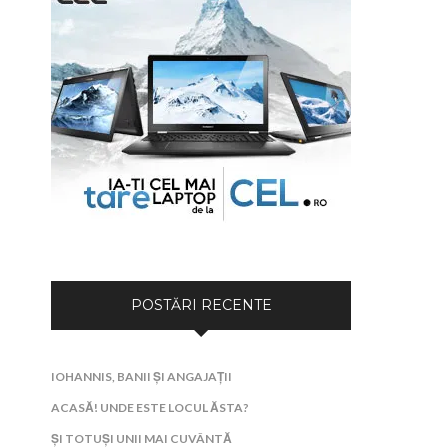
POSTĂRI RECENTE
IOHANNIS, BANII ȘI ANGAJAȚII
ACASĂ! UNDE ESTE LOCUL ĂSTA?
ȘI TOTUȘI UNII MAI CUVÂNTĂ