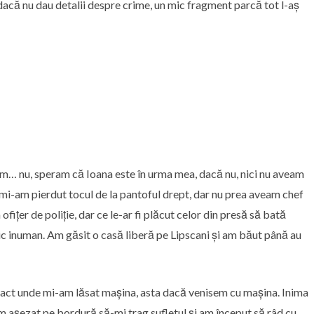
ar dacă nu dau detalii despre crime, un mic fragment parcă tot l-aș
iam… nu, speram că Ioana este în urma mea, dacă nu, nici nu aveam
mi-am pierdut tocul de la pantoful drept, dar nu prea aveam chef
ițer de poliție, dar ce le-ar fi plăcut celor din presă să bată
 inuman. Am găsit o casă liberă pe Lipscani și am băut până au
xact unde mi-am lăsat mașina, asta dacă venisem cu mașina. Inima
 așezat pe bordură să-mi trag sufletul și am început să râd cu