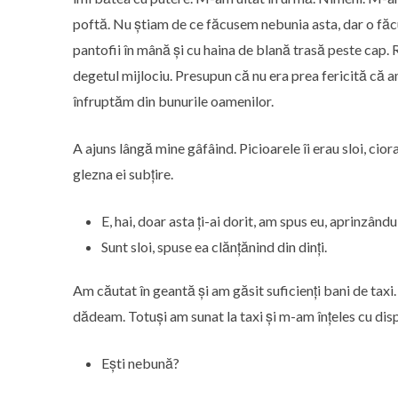
poftă. Nu știam de ce făcusem nebunia asta, dar o făcu
pantofii în mână și cu haina de blană trasă peste cap. R
degetul mijlociu. Presupun că nu era prea fericită că am
înfruptăm din bunurile oamenilor.
A ajuns lângă mine gâfâind. Picioarele îi erau sloi, cior
glezna ei subțire.
E, hai, doar asta ți-ai dorit, am spus eu, aprinzându
Sunt sloi, spuse ea clănțănind din dinți.
Am căutat în geantă și am găsit suficienți bani de tax
dădeam. Totuși am sunat la taxi și m-am înțeles cu dis
Ești nebună?