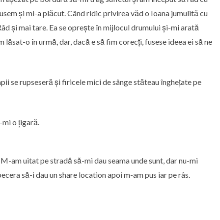
sem și mi-a plăcut. Când ridic privirea văd o Ioana jumulită cu
âd și mai tare. Ea se oprește în mijlocul drumului și-mi arată
 lăsat-o în urmă, dar, dacă e să fim corecți, fusese ideea ei să ne
apii se rupseseră și firicele mici de sânge stăteau înghețate pe
-mi o țigară.
i. M-am uitat pe stradă să-mi dau seama unde sunt, dar nu-mi
pecera să-i dau un share location apoi m-am pus iar pe râs.