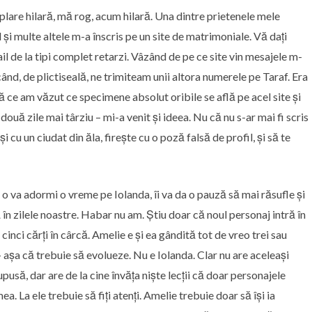
re hilară, mă rog, acum hilară. Una dintre prietenele mele
 și multe altele m-a înscris pe un site de matrimoniale. Vă dați
 de la tipi complet retarzi. Vâzând de pe ce site vin mesajele m-
ând, de plictiseală, ne trimiteam unii altora numerele pe Taraf. Era
pă ce am văzut ce specimene absolut oribile se află pe acel site și
 două zile mai târziu – mi-a venit și ideea. Nu că nu s-ar mai fi scris
 cu un ciudat din ăla, firește cu o poză falsă de profil, și să te
 o va adormi o vreme pe Iolanda, îi va da o pauză să mai răsufle și
 în zilele noastre. Habar nu am. Știu doar că noul personaj intră în
cinci cărți în cârcă. Amelie e și ea gândită tot de vreo trei sau
 – așa că trebuie să evolueze. Nu e Iolanda. Clar nu are aceleași
upusă, dar are de la cine învăța niște lecții că doar personajele
 La ele trebuie să fiți atenți. Amelie trebuie doar să își ia