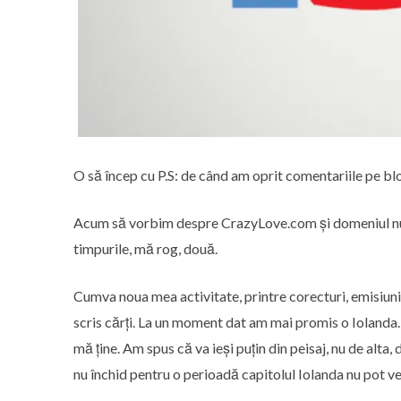
O să încep cu P.S: de când am oprit comentariile pe bl
Acum să vorbim despre CrazyLove.com și domeniul nu e l
timpurile, mă rog, două.
Cumva noua mea activitate, printre corecturi, emisiuni
scris cărți. La un moment dat am mai promis o Iolanda. 
mă ține. Am spus că va ieși puțin din peisaj, nu de alta,
nu închid pentru o perioadă capitolul Iolanda nu pot ve