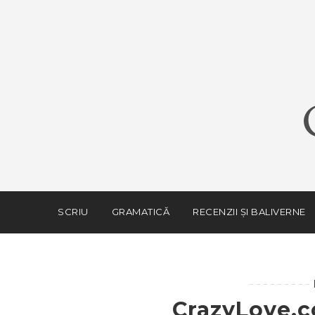
SCRIU
GRAMATICĂ
RECENZII ȘI BALIVERNE
CrazyLove.c