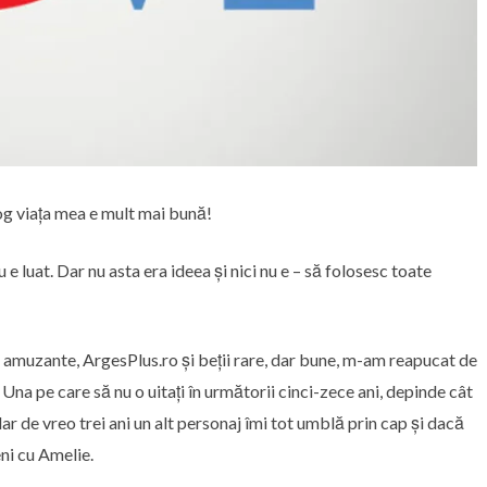
og viața mea e mult mai bună!
uat. Dar nu asta era ideea și nici nu e – să folosesc toate
 amuzante, ArgesPlus.ro și beții rare, dar bune, m-am reapucat de
Una pe care să nu o uitați în următorii cinci-zece ani, depinde cât
 dar de vreo trei ani un alt personaj îmi tot umblă prin cap și dacă
ni cu Amelie.