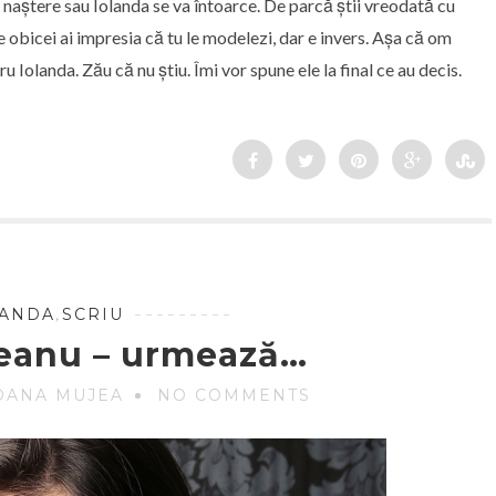
ua naștere sau Iolanda se va întoarce. De parcă știi vreodată cu
 obicei ai impresia că tu le modelezi, dar e invers. Așa că om
olanda. Zău că nu știu. Îmi vor spune ele la final ce au decis.
LANDA
,
SCRIU
reanu – urmează…
OANA MUJEA
NO COMMENTS