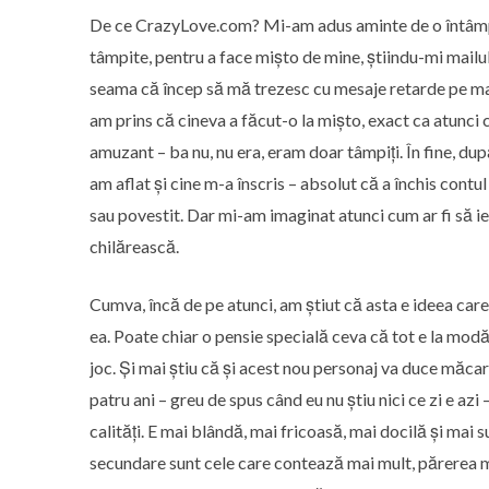
De ce CrazyLove.com? Mi-am adus aminte de o întâmpla
tâmpite, pentru a face mișto de mine, știindu-mi mailul
seama că încep să mă trezesc cu mesaje retarde pe mail
am prins că cineva a făcut-o la mișto, exact ca atunci c
amuzant – ba nu, nu era, eram doar tâmpiți. În fine, du
am aflat și cine m-a înscris – absolut că a închis contul
sau povestit. Dar mi-am imaginat atunci cum ar fi să ieși
chilărească.
Cumva, încă de pe atunci, am știut că asta e ideea care
ea. Poate chiar o pensie specială ceva că tot e la modă
joc. Și mai știu că și acest nou personaj va duce măcar 
patru ani – greu de spus când eu nu știu nici ce zi e azi
calități. E mai blândă, mai fricoasă, mai docilă și mai s
secundare sunt cele care contează mai mult, părerea mea.