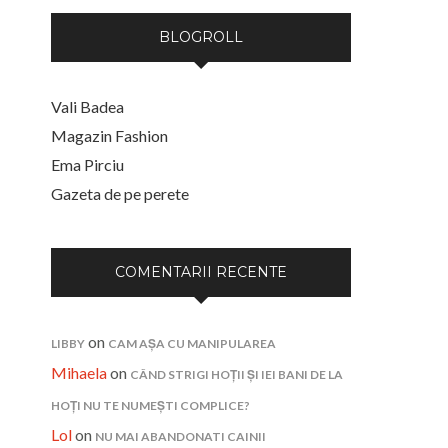
BLOGROLL
Vali Badea
Magazin Fashion
Ema Pirciu
Gazeta de pe perete
COMENTARII RECENTE
on
LIBBY
CAM AȘA CU MANIPULAREA
Mihaela
on
CÂND STRIGI HOȚII ȘI IEI BANI DE LA
HOȚI NU TE NUMEȘTI COMPLICE?
Lol
on
NU MAI ABANDONATI CAINII