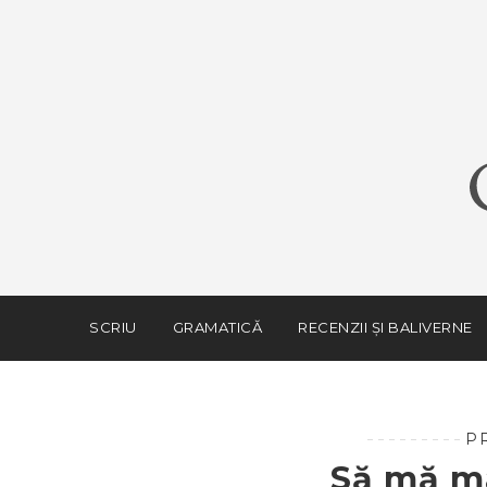
SCRIU
GRAMATICĂ
RECENZII ȘI BALIVERNE
P
Să mă ma