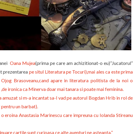
Oanei
Oana Mujea
(prima pe care am achizitionat-o eu)”Jucatorul”
ut prezentarea
pe situl Literatura pe Tocuri),mai ales ca este prima
Ojog Brasoveanu,cand apare in literatura politista de la noi o
a ,de ironica ca Minerva doar mai tanara si poate mai feminina.
 amuzat si m-a incantat sa-l vad pe autorul Bogdan Hrib in rol de
t pentru un barbat).
re o eroina Anastasia Marinescu care impreuna cu Iolanda Stireanu
inuare cartile,sunt curioasa ce alte aventuri ne asteapta.”