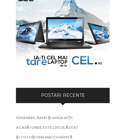
POSTĂRI RECENTE
IOHANNIS, BANII ȘI ANGAJAȚII
ACASĂ! UNDE ESTE LOCUL ĂSTA?
ȘI TOTUȘI UNII MAI CUVÂNTĂ