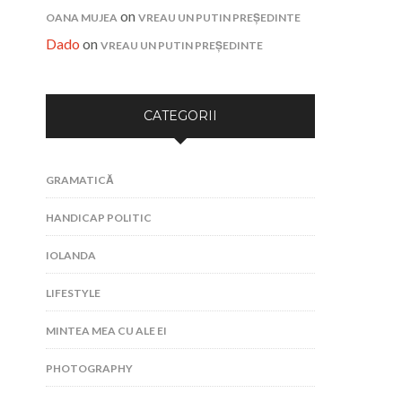
on
OANA MUJEA
VREAU UN PUTIN PREȘEDINTE
Dado
on
VREAU UN PUTIN PREȘEDINTE
CATEGORII
GRAMATICĂ
HANDICAP POLITIC
IOLANDA
LIFESTYLE
MINTEA MEA CU ALE EI
PHOTOGRAPHY