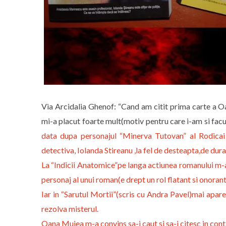
Via Arcidalia Ghenof: “Cand am citit prima carte a 
mi-a placut foarte mult(motiv pentru care i-am si fac
data dupa personajul “Minerva Tutovan” al Rodicai 
detectiva, Iolanda Stireanu ,la fel de desteapta,de dur
La “Indicii Anatomice”pe langa actiunea romanului m-a
personaj al unui roman(e drept un rol flatant si onoran
Iar in “Sarutul Mortii”(scris cu Andra Pavel)mai apa
rezolva misterul.
Oana Mujea
m-a convins sa-i caut si sa-i citesc in cont