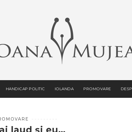
HANDICAP POLITIC
IOLANDA
PROMOVARE
DESP
ROMOVARE
i laud și eu…