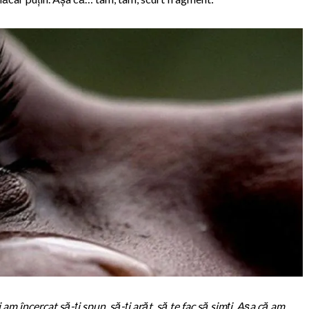
i am încercat să-ți spun, să-ți arăt, să te fac să simți. Așa că am