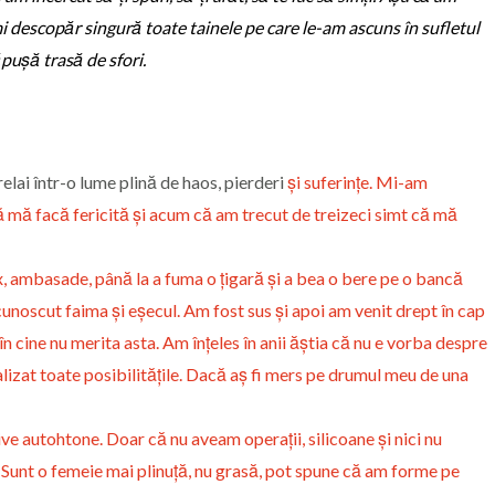
mi descopăr singură toate tainele pe care le-am ascuns în sufletul
pușă trasă de sfori.
ai într-o lume plină de haos, pierderi
și suferințe. Mi-am
ă mă facă fericită și acum că am trecut de treizeci simt că mă
lux, ambasade, până la a fuma o țigară și a bea o bere pe o bancă
unoscut faima și eșecul. Am fost sus și apoi am venit drept în cap
 cine nu merita asta. Am înțeles în anii ăștia că nu e vorba despre
lizat toate posibilitățile. Dacă aș fi mers pe drumul meu de una
ve autohtone. Doar că nu aveam operații, silicoane și nici nu
. Sunt o femeie mai plinuță, nu grasă, pot spune că am forme pe