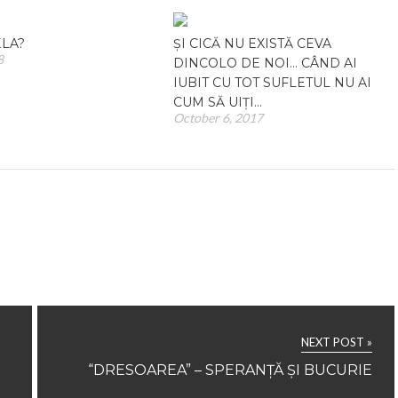
ELA?
ȘI CICĂ NU EXISTĂ CEVA
8
DINCOLO DE NOI… CÂND AI
IUBIT CU TOT SUFLETUL NU AI
CUM SĂ UIȚI…
October 6, 2017
NEXT POST »
“DRESOAREA” – SPERANȚĂ ȘI BUCURIE