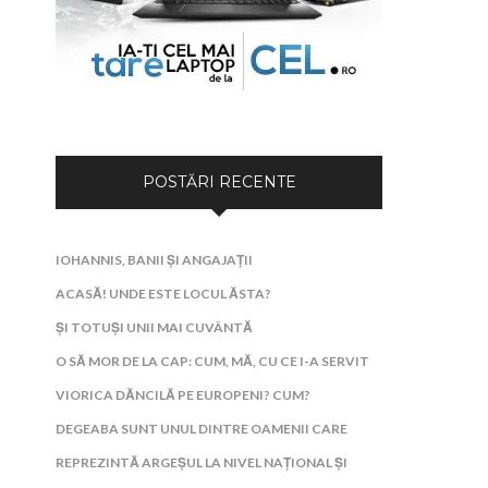
POSTĂRI RECENTE
IOHANNIS, BANII ȘI ANGAJAȚII
ACASĂ! UNDE ESTE LOCUL ĂSTA?
ȘI TOTUȘI UNII MAI CUVÂNTĂ
O SĂ MOR DE LA CAP: CUM, MĂ, CU CE I-A SERVIT
VIORICA DĂNCILĂ PE EUROPENI? CUM?
DEGEABA SUNT UNUL DINTRE OAMENII CARE
REPREZINTĂ ARGEȘUL LA NIVEL NAȚIONAL ȘI