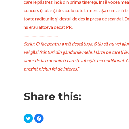
care le păstrez încă din prima tinerețe. Însă vocea mea
concurs școlar și de acolo totul a mers așa cum ar fi tr
toate radiourile și destul de des în presa de scandal. 
nu erau altceva decât PR.
…………………………
Scriu! O fac pentru a mă descătușa. Știu că nu vei ajun
vei găsi frânturi din gândurile mele. Hârtii pe care ți l
amor de la o anonimă care te iubește necondiționat. O 
prezint niciun fel de interes.”
Share this:
C
C
l
l
i
i
c
c