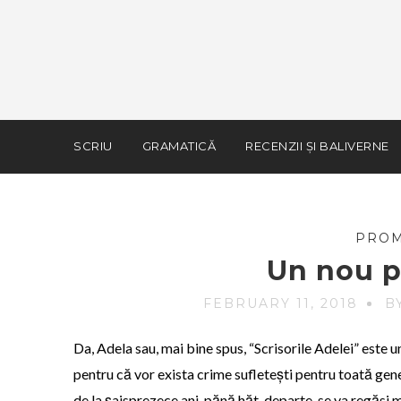
SCRIU
GRAMATICĂ
RECENZII ȘI BALIVERNE
PRO
Un nou p
FEBRUARY 11, 2018
B
Da, Adela sau, mai bine spus, “Scrisorile Adelei” este u
pentru că vor exista crime sufletești pentru toată gene
de la șaisprezece ani, pănă hăt, departe, se va regăsi