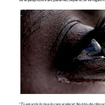
“
Ți-am scris în ziua în care ai plecat. Nu știu de câte or