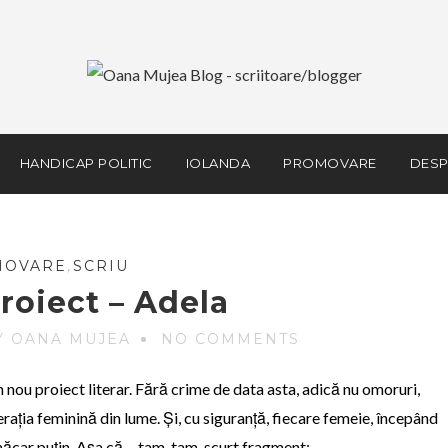
HANDICAP POLITIC
IOLANDA
PROMOVARE
DESP
MOVARE
,
SCRIU
roiect – Adela
Y OANA MUJEA
NO COMMENTS
n nou proiect literar. Fără crime de data asta, adică nu omoruri,
rația feminină din lume. Și, cu siguranță, fiecare femeie, începând
 măcar puțin. Așa că… tam, tam, scurt fragment: