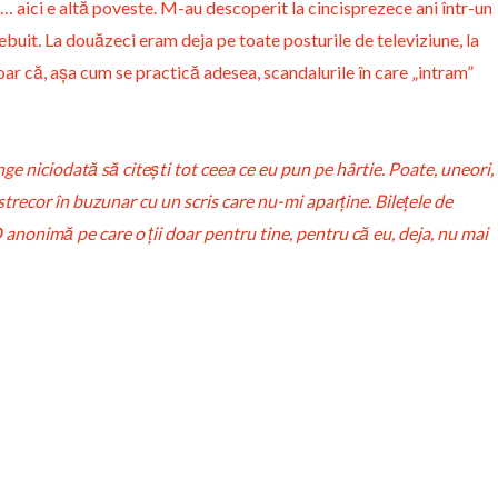
… aici e altă poveste. M-au descoperit la cincisprezece ani într-un
ebuit. La douăzeci eram deja pe toate posturile de televiziune, la
Doar că, așa cum se practică adesea, scandalurile în care „intram”
ge niciodată să citești tot ceea ce eu pun pe hârtie. Poate, uneori,
e strecor în buzunar cu un scris care nu-mi aparține. Bilețele de
anonimă pe care o ții doar pentru tine, pentru că eu, deja, nu mai