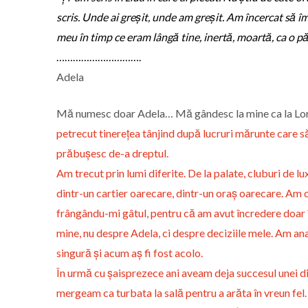
scris. Unde ai greșit, unde am greșit. Am încercat să î
meu în timp ce eram lângă tine, inertă, moartă, ca o pă
………………………….
Adela
Mă numesc doar Adela… Mă gândesc la mine ca la Lorel
petrecut tinerețea tânjind după lucruri mărunte care s
prăbușesc de-a dreptul.
Am trecut prin lumi diferite. De la palate, cluburi de 
dintr-un cartier oarecare, dintr-un oraș oarecare. Am c
frângându-mi gâtul, pentru că am avut încredere doar în
mine, nu despre Adela, ci despre deciziile mele. Am ana
singură și acum aș fi fost acolo.
În urmă cu șaisprezece ani aveam deja succesul unei di
mergeam ca turbata la sală pentru a arăta în vreun fel