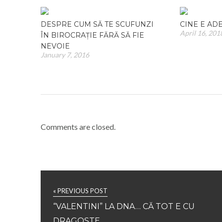
DESPRE CUM SĂ TE SCUFUNZI
CINE E AD
April 16, 201
ÎN BIROCRAȚIE FĂRĂ SĂ FIE
NEVOIE
January 7, 2016
Comments are closed.
« PREVIOUS POST
“VALENTINI” LA DNA… CĂ TOT E CU
DRAGOSTE