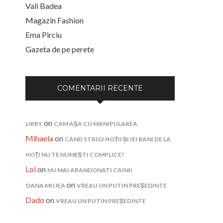
Vali Badea
Magazin Fashion
Ema Pirciu
Gazeta de pe perete
COMENTARII RECENTE
on
LIBBY
CAM AȘA CU MANIPULAREA
Mihaela
on
CÂND STRIGI HOȚII ȘI IEI BANI DE LA
HOȚI NU TE NUMEȘTI COMPLICE?
Lol
on
NU MAI ABANDONATI CAINII
on
OANA MUJEA
VREAU UN PUTIN PREȘEDINTE
Dado
on
VREAU UN PUTIN PREȘEDINTE