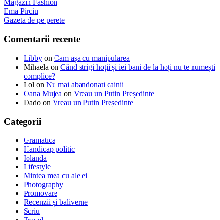
Magazin Fashion
Ema Pirciu
Gazeta de pe perete
Comentarii recente
Libby
on
Cam așa cu manipularea
Mihaela
on
Când strigi hoții și iei bani de la hoți nu te numești
complice?
Lol
on
Nu mai abandonati cainii
Oana Mujea
on
Vreau un Putin Președinte
Dado
on
Vreau un Putin Președinte
Categorii
Gramatică
Handicap politic
Iolanda
Lifestyle
Mintea mea cu ale ei
Photography
Promovare
Recenzii și baliverne
Scriu
Travel