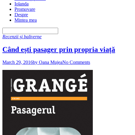
Iolanda
Promovare
Despre
Mintea mea
Recenzii și baliverne
Când ești pasager prin propria viață
March 29, 2016
by Oana Mujea
No Comments