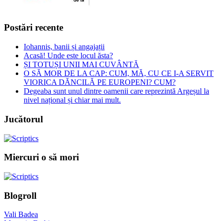
Postări recente
Iohannis, banii și angajații
Acasă! Unde este locul ăsta?
ȘI TOTUȘI UNII MAI CUVÂNTĂ
O SĂ MOR DE LA CAP: CUM, MĂ, CU CE I-A SERVIT
VIORICA DĂNCILĂ PE EUROPENI? CUM?
Degeaba sunt unul dintre oamenii care reprezintă Argeșul la
nivel național și chiar mai mult.
Jucătorul
Miercuri o să mori
Blogroll
Vali Badea