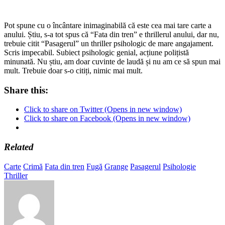
Pot spune cu o încântare inimaginabilă că este cea mai tare carte a
anului. Știu, s-a tot spus că “Fata din tren” e thrillerul anului, dar nu,
trebuie citit “Pasagerul” un thriller psihologic de mare angajament.
Scris impecabil. Subiect psihologic genial, acțiune polițistă
minunată. Nu știu, am doar cuvinte de laudă și nu am ce să spun mai
mult. Trebuie doar s-o citiți, nimic mai mult.
Share this:
Click to share on Twitter (Opens in new window)
Click to share on Facebook (Opens in new window)
Related
Carte
Crimă
Fata din tren
Fugă
Grange
Pasagerul
Psihologie
Thriller