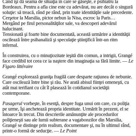
Când îşi dă seama de situaţia în care se găseşte, e psihiatru la
Bordeaux. Pentru a afla cine este cu adevărat, nu are decât o singură
soluţie: să treacă, rând pe rând, prin toate identităţile sale precedente.
Cerşetor la Marsilia, pictor nebun la Nisa, escroc la Paris…
Mergând pe firul personalităţilor sale, va descoperi adevărul
halucinant.
Tensionată şi foarte bine documentată, această urmărire a identităţii
oscilează între psihanaliză şi speculaţie ştiinţifică într-un ritm
infernal.
În construirea, cu o minuţiozitate ieşită din comun, a intrigii, Grangé
face credibil tot ceea ce ia naştere din imaginaţia sa fără limite. —
Le
Figaro littéraire
Grangé explorează graniţa fragilă care desparte raţiunea de nebunie.
Care oscilează între bine şi rău. Ne arată abisul fiinţei omeneşti, cu
atât mai terifiant cu cât îl plasează în cotidianul societăţii
contemporane.
Pasagerul
vorbeşte, în esenţă, despre fuga unui om care, cu poliţia
pe urme, îşi anchetează propria identitate. Urmărit în prezent, el se
întoarce în trecut. Din descrierile amănunţite ale procedurilor
poliţieneşti sau ale lumii subterane a vagabonzilor din Marsilia,
Grangé se distinge prin realism, documentare şi, nu în ultimul rând,
printr-o formă de seducţie. —
Le Point