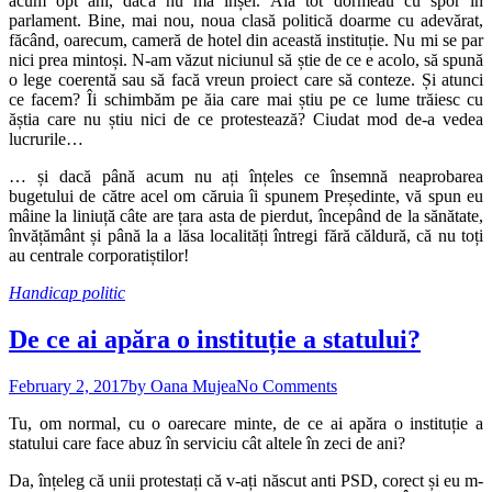
acum opt ani, dacă nu mă înșel. Ăia tot dormeau cu spor în
parlament. Bine, mai nou, noua clasă politică doarme cu adevărat,
făcând, oarecum, cameră de hotel din această instituție. Nu mi se par
nici prea mintoși. N-am văzut niciunul să știe de ce e acolo, să spună
o lege coerentă sau să facă vreun proiect care să conteze. Și atunci
ce facem? Îi schimbăm pe ăia care mai știu pe ce lume trăiesc cu
ăștia care nu știu nici de ce protestează? Ciudat mod de-a vedea
lucrurile…
… și dacă până acum nu ați înțeles ce însemnă neaprobarea
bugetului de către acel om căruia îi spunem Președinte, vă spun eu
mâine la liniuță câte are țara asta de pierdut, începând de la sănătate,
învățământ și până la a lăsa localități întregi fără căldură, că nu toți
au centrale corporatiștilor!
Handicap politic
De ce ai apăra o instituție a statului?
February 2, 2017
by Oana Mujea
No Comments
Tu, om normal, cu o oarecare minte, de ce ai apăra o instituție a
statului care face abuz în serviciu cât altele în zeci de ani?
Da, înțeleg că unii protestați că v-ați născut anti PSD, corect și eu m-