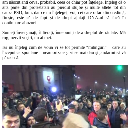
am născut anti ceva, probabil, ceea ce chiar pot înțelege. Înțeleg că o
altă parte din protestatari au pierdut slujbe și multe altele tot din
cauza PSD, bun, dar ce nu înțelegeți voi, cei care o fac din credință,
firește, este că de fapt și de drept ajutați DNA-ul să facă în
continuare abuzuri.
Sunteți înverșunați, înfierați, înnebuniți de-a dreptul de răutate. Mă
rog, nervii voștri, nu ai mei.
Iar nu înțeleg cum de vouă vi se tot permite “mitinguri” – care au
început ca spontane – neautorizate și vi se mai dau și jandarmi să vă
păzească.