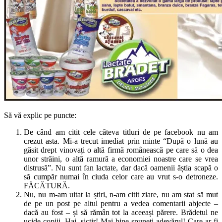
Să vă explic pe puncte:
De când am citit cele câteva titluri de pe facebook nu am
crezut asta. Mi-a trecut imediat prin minte “După o lună au
găsit drept vinovați o altă firmă românească pe care să o dea
unor străini, o altă ramură a economiei noastre care se vrea
distrusă”. Nu sunt fan lactate, dar dacă oamenii ăștia scapă o
să cumpăr numai în ciuda celor care au vrut s-o detroneze.
FĂCĂTURĂ.
Nu, nu m-am uitat la știri, n-am citit ziare, nu am stat să mut
de pe un post pe altul pentru a vedea comentarii abjecte –
dacă au fost – și să rămân tot la aceeași părere. Brădetul ne
ucide copiii. Hai, sictir! Mai bine spuneți adevărul! Care ar fi