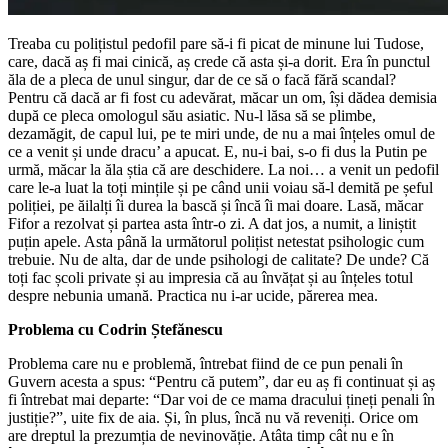
Treaba cu polițistul pedofil pare să-i fi picat de minune lui Tudose,
care, dacă aș fi mai cinică, aș crede că asta și-a dorit. Era în punctul
ăla de a pleca de unul singur, dar de ce să o facă fără scandal?
Pentru că dacă ar fi fost cu adevărat, măcar un om, își dădea demisia
după ce pleca omologul său asiatic. Nu-l lăsa să se plimbe,
dezamăgit, de capul lui, pe te miri unde, de nu a mai înțeles omul de
ce a venit și unde dracu’ a apucat. E, nu-i bai, s-o fi dus la Putin pe
urmă, măcar la ăla știa că are deschidere. La noi… a venit un pedofil
care le-a luat la toți mințile și pe când unii voiau să-l demită pe șeful
poliției, pe ăilalți îi durea la bască și încă îi mai doare. Lasă, măcar
Fifor a rezolvat și partea asta într-o zi. A dat jos, a numit, a liniștit
puțin apele. Asta până la următorul polițist netestat psihologic cum
trebuie. Nu de alta, dar de unde psihologi de calitate? De unde? Că
toți fac școli private și au impresia că au învățat și au înțeles totul
despre nebunia umană. Practica nu i-ar ucide, părerea mea.
Problema cu Codrin Ștefănescu
Problema care nu e problemă, întrebat fiind de ce pun penali în
Guvern acesta a spus: “Pentru că putem”, dar eu aș fi continuat și aș
fi întrebat mai departe: “Dar voi de ce mama dracului țineți penali în
justiție?”, uite fix de aia. Și, în plus, încă nu vă reveniți. Orice om
are dreptul la prezumția de nevinovăție. Atâta timp cât nu e în