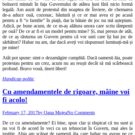
bolnavii mintali în fața Guvernului de atâtea luni fără nicio formă
legală. Am auzit de protestul din noaptea de Înviere, de chemarea
de-a aduce ouă, cozonac, băutură și ce or mai avea ei pe acasă
pentru a fi “o familie” în piață, dar la bătaie de joc nu mă așteptam.
Adică, pe bune acum, de ce m-aș alătura unora care scriu tâmpenii
pe ouă? De ce ar fi ei un model pentru mine? Și, mai presus de atât,
de ce aș răsturna un Guvern pentru că vor unii care își bat joc de
sărbători? Habar nu am, dar dacă aveți voi răspunsuri luminați-mă și
pe mine!
Atât pot spune: simt o dezamăgire cumplită. Dacă oamenii ăia, poate
protestau pentru un crez, acum nu au reușit decât să mă scârbească
profund. Bravo vouă, tineri liberi!
Handicap politic
Cu amendamentele de rigoare, mâine voi
fi acolo!
February 17, 2017
by Oana Mujea
No Comments
De ce cu amendamente? Ei bine, spun clar și răspicat că nu sunt și
nu voi fi de acord în veci cu un tehnocrat în Guvern, mai ales la
justiție. Abia am scăpat de oamenii ăia care habar nu aveau pe ce