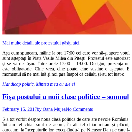
Mai multe detalii ale protestului găsiți aici.
Așa cum spuneam, mâine la ora 17:00 cei care vor să-și apere votul
sunt așteptați în Piața Vasile Milea din Pitești. Protestul este autorizat
și se va desfășura între orele 17:00 – 19:00. Desigur, prezența nu
este obligatorie. Cine vrea, cine poate, cine susține e așteptat. E
momentul să ne mai luă și noi țara înapoi că ceilalți și-au tot luat-o.
Handicap politic
,
Mintea mea cu ale ei
Fișa postului a noii clase politice – somnul
February 15, 2017
by Oana Mujea
No Comments
S-a tot vorbit despre noua clasă politică de care are nevoie România.
Într-un fel chiar sunt de acord, în alt fel chiar mi-au și plăcut,
oarecum, la începuturile lor, exceptându-l pe Nicușor Dan pe care l-