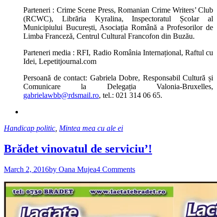
Parteneri : Crime Scene Press, Romanian Crime Writers’ Club
(RCWC), Librăria Kyralina, Inspectoratul Școlar al
Municipiului București, Asociația Română a Profesorilor de
Limba Franceză, Centrul Cultural Francofon din Buzău.
Parteneri media : RFI, Radio România Internațional, Raftul cu
Idei, Lepetitjournal.com
Persoană de contact: Gabriela Dobre, Responsabil Cultură și
Comunicare la Delegația Valonia-Bruxelles,
gabrielawbb@rdsmail.ro
, tel.: 021 314 06 65.
Handicap politic
,
Mintea mea cu ale ei
Brădet vinovatul de serviciu’!
March 2, 2016
by Oana Mujea
4 Comments