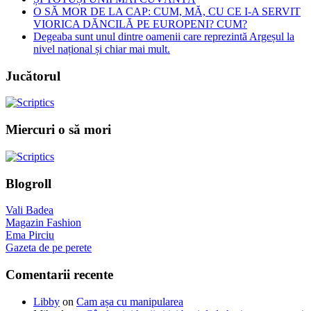
O SĂ MOR DE LA CAP: CUM, MĂ, CU CE I-A SERVIT
VIORICA DĂNCILĂ PE EUROPENI? CUM?
Degeaba sunt unul dintre oamenii care reprezintă Argeșul la
nivel național și chiar mai mult.
Jucătorul
Miercuri o să mori
Blogroll
Vali Badea
Magazin Fashion
Ema Pirciu
Gazeta de pe perete
Comentarii recente
Libby
on
Cam așa cu manipularea