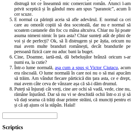
distrugă tot ce înseamnă mic comerciant român. Atunci l-am
privit sceptică și în gândul meu am spus “paranoic”, acum îi
cer scuze.
E normal ca părinții aceia să afle adevărul. E normal ca cei
care au omorât copiii să dea socoteală, dar nu e normal să
scoatem castanele din foc cu mâna altcuiva. Chiar nu își poate
asuma nimeni nimic în țara asta? Chiar sunteți atât de plini de
voi și de perfecți? Ok, să îi distrugem și pe ăștia, oricum nu
mai avem multe branduri românești, decât brandurile pe
persoană fizică care nu aduc bani la buget.
Cine, Doamne, iartă-mă, dă bebelușilor brânză oricum s-ar
numi ea, la cutie?
Într-o lume normală,
așa cum a spus și Victor Ciutacu
, acum
era răscoală. O lume normală în care noi nu o să mai apucăm
să trăim. Am vândut fiecare părticică din țara asta, ce e drept,
mai avem câte ceva de vânzare așa că să-i dăm drumul.
Puteți să înjurați cât vreți, cine are ochi să vadă, vede, cine nu,
rămâne înjurând. Dar să nu vi se deschidă ochii într-o zi și să
vă dați seama că trăiți doar printre străini, că munciți pentru ei
și că ați ajuns oi la stăpân. Halal!
Scriptics