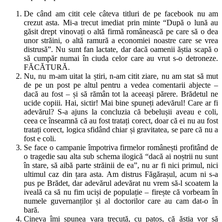
De când am citit cele câteva titluri de pe facebook nu am
crezut asta. Mi-a trecut imediat prin minte “După o lună au
găsit drept vinovați o altă firmă românească pe care să o dea
unor străini, o altă ramură a economiei noastre care se vrea
distrusă”. Nu sunt fan lactate, dar dacă oamenii ăștia scapă o
să cumpăr numai în ciuda celor care au vrut s-o detroneze.
FĂCĂTURĂ.
Nu, nu m-am uitat la știri, n-am citit ziare, nu am stat să mut
de pe un post pe altul pentru a vedea comentarii abjecte –
dacă au fost – și să rămân tot la aceeași părere. Brădetul ne
ucide copiii. Hai, sictir! Mai bine spuneți adevărul! Care ar fi
adevărul? S-a ajuns la concluzia că bebelușii aveau e coli,
ceea ce înseamnă că au fost tratați corect, doar că ei nu au fost
tratați corect, logica sfidând chiar și gravitatea, se pare că nu a
fost e coli.
Se face o campanie împotriva firmelor românești profitând de
o tragedie sau alta sub schema ilogică “dacă ai noștrii nu sunt
în stare, să aibă parte străinii de ea”, nu ar fi nici primul, nici
ultimul caz din țara asta. Am distrus Făgărașul, acum ni s-a
pus pe Brădet, dar adevărul adevărat nu vrem să-l scoatem la
iveală ca să nu fim uciși de populație – firește că vorbeam în
numele guvernanților și al doctorilor care au cam dat-o în
bară.
Cineva îmi spunea vara trecută, cu patos, că ăștia vor să