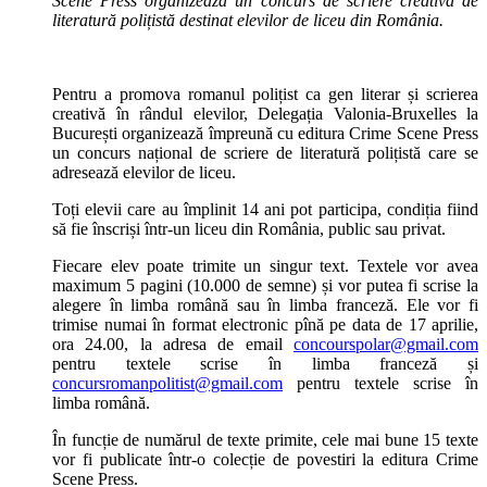
Scene Press organizează un concurs de scriere creativă de
literatură polițistă destinat elevilor de liceu din România.
Pentru a promova romanul polițist ca gen literar și scrierea
creativă în rândul elevilor, Delegația Valonia-Bruxelles la
București organizează împreună cu editura Crime Scene Press
un concurs național de scriere de literatură polițistă care se
adresează elevilor de liceu.
Toți elevii care au împlinit 14 ani pot participa, condiția fiind
să fie înscriși într-un liceu din România, public sau privat.
Fiecare elev poate trimite un singur text. Textele vor avea
maximum 5 pagini (10.000 de semne) și vor putea fi scrise la
alegere în limba română sau în limba franceză. Ele vor fi
trimise numai în format electronic pînă pe data de 17 aprilie,
ora 24.00, la adresa de email
concourspolar@gmail.com
pentru textele scrise în limba franceză și
concursromanpolitist@gmail.com
pentru textele scrise în
limba română.
În funcție de numărul de texte primite, cele mai bune 15 texte
vor fi publicate într-o colecție de povestiri la editura Crime
Scene Press.