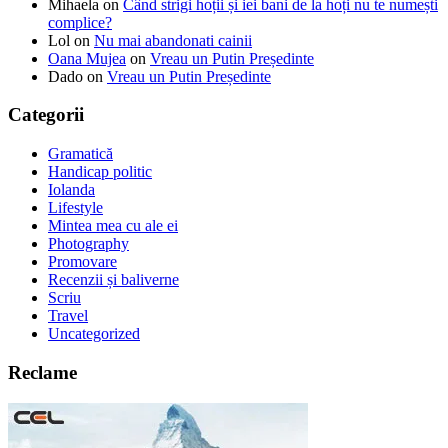
Mihaela
on
Când strigi hoții și iei bani de la hoți nu te numești
complice?
Lol
on
Nu mai abandonati cainii
Oana Mujea
on
Vreau un Putin Președinte
Dado
on
Vreau un Putin Președinte
Categorii
Gramatică
Handicap politic
Iolanda
Lifestyle
Mintea mea cu ale ei
Photography
Promovare
Recenzii și baliverne
Scriu
Travel
Uncategorized
Reclame