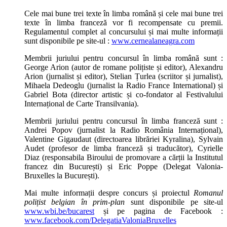
Cele mai bune trei texte în limba română și cele mai bune trei
texte în limba franceză vor fi recompensate cu premii.
Regulamentul complet al concursului și mai multe informații
sunt disponibile pe site-ul :
www.cernealaneagra.com
Membrii juriului pentru concursul în limba română sunt :
George Arion (autor de romane polițiste și editor), Alexandru
Arion (jurnalist și editor), Stelian Țurlea (scriitor și jurnalist),
Mihaela Dedeoglu (jurnalist la Radio France International) și
Gabriel Bota (director artistic și co-fondator al Festivalului
Internațional de Carte Transilvania).
Membrii juriului pentru concursul în limba franceză sunt :
Andrei Popov (jurnalist la Radio România Internațional),
Valentine Gigaudaut (directoarea librăriei Kyralina), Sylvain
Audet (profesor de limba franceză și traducător), Cyrielle
Diaz (responsabila Biroului de promovare a cărții la Institutul
francez din București) și Eric Poppe (Delegat Valonia-
Bruxelles la București).
Mai multe informații despre concurs și proiectul
Romanul
polițist belgian în prim-plan
sunt disponibile pe site-ul
www.wbi.be/bucarest
și pe pagina de Facebook :
www.facebook.com/DelegatiaValoniaBruxelles