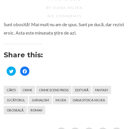
BY OANA MUJEA
NO COMMENTS
Sunt obosită! Mai mult nu am de spus. Sunt pe ducă, dar rezist
eroic. Asta este minunata știre de azi.
Share this:
C
C
l
l
i
i
c
c
k
k
t
t
CĂRȚI
CRIME
CRIME SCENE PRESS
EDITURĂ
FANTASY
o
o
s
s
h
h
JUCĂTORUL
JURNALISM
MUJEA
OANA STOICA-MUJEA
a
a
r
r
e
e
OBOSEALĂ.
ROMAN
o
o
n
n
T
F
w
a
i
c
t
e