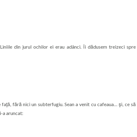
iile din jurul ochilor ei erau adânci. Îi dădusem treizeci spre
 faţă, fără nici un subterfugiu. Sean a venit cu cafeaua… şi, ce să
mi-a aruncat: