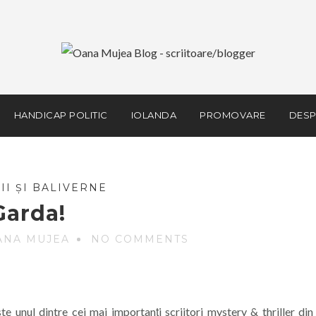
HANDICAP POLITIC
IOLANDA
PROMOVARE
DESP
II ȘI BALIVERNE
Garda!
ANA MUJEA
NO COMMENTS
e unul dintre cei mai importanţi scriitori mystery & thriller din