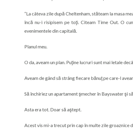
“La câteva zile după Cheltenham, stăteam la masa mea 
încă nu-i risipisem pe toţi. Citeam Time Out. O c
evenimentele din capitală.
Planul meu.
O da, aveam un plan. Puţine lucruri sunt mai letale decâ
Aveam de gând să strâng fiecare bănuţ pe care-l aveam
Să închiriez un apartament şmecher în Bayswater şi să
Asta era tot. Doar să aştept.
Acest vis mi-a trecut prin cap în multe zile groaznice de