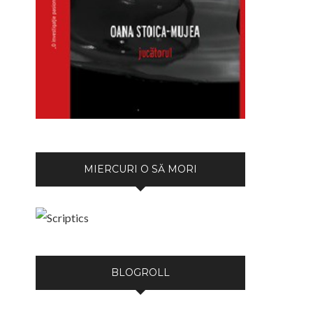
MIERCURI O SĂ MORI
BLOGROLL