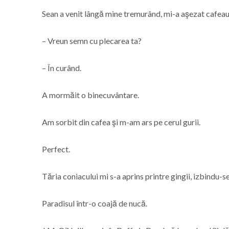
Sean a venit lângă mine tremurând, mi-a aşezat cafeaua
– Vreun semn cu plecarea ta?
– În curând.
A mormăit o binecuvântare.
Am sorbit din cafea şi m-am ars pe cerul gurii.
Perfect.
Tăria coniacului mi s-a aprins printre gingii, izbindu-se
Paradisul într-o coajă de nucă.