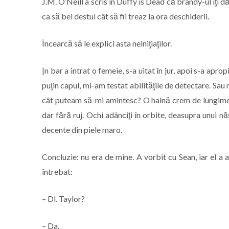
J.M. O’Neill a scris în Duffy is Dead că brandy-ul îţi dă
ca să bei destul cât să fii treaz la ora deschiderii.
Încearcă să le explici asta neiniţiaţilor.
|n bar a intrat o femeie, s-a uitat în jur, apoi s-a ap
puţin capul, mi-am testat abilităţile de detectare. Sau
cât puteam să-mi amintesc? O haină crem de lungime 
dar fără ruj. Ochi adânciţi în orbite, deasupra unui n
decente din piele maro.
Concluzie: nu era de mine. A vorbit cu Sean, iar el a 
întrebat:
– Dl. Taylor?
– Da.