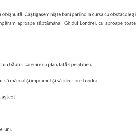
obişnuită. Câştigasem nişte bani pariind la cursa cu obstacole şi
umpăram aproape săptămânal. Ghidul Londrei, cu aproape toate
t un băutor care are un plan. Iată-l pe al meu.
, să mă mai şi împrumut şi să plec spre Londra.
 aştept.
 luni.