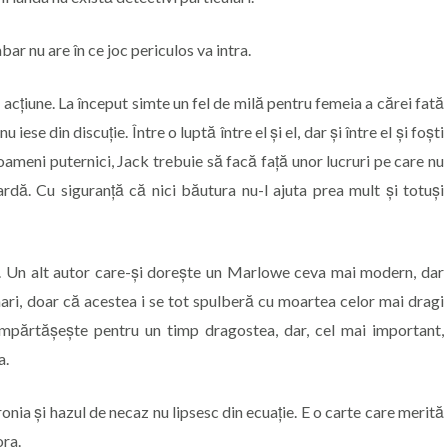
bar nu are în ce joc periculos va intra.
 acțiune. La început simte un fel de milă pentru femeia a cărei fată
iese din discuție. Între o luptă între el și el, dar și între el și foști
ameni puternici, Jack trebuie să facă față unor lucruri pe care nu
ardă. Cu siguranță că nici băutura nu-l ajuta prea mult și totuși
stă. Un alt autor care-și dorește un Marlowe ceva mai modern, dar
mari, doar că acestea i se tot spulberă cu moartea celor mai dragi
 împărtășește pentru un timp dragostea, dar, cel mai important,
a.
ironia și hazul de necaz nu lipsesc din ecuație. E o carte care merită
ora.