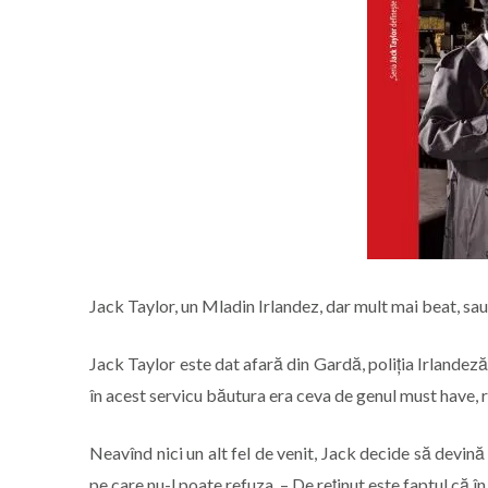
Jack Taylor, un Mladin Irlandez, dar mult mai beat, sa
Jack Taylor este dat afară din Gardă, poliția Irlandeză
în acest servicu băutura era ceva de genul must have, r
Neavînd nici un alt fel de venit, Jack decide să devină 
pe care nu-l poate refuza. – De reținut este faptul că în