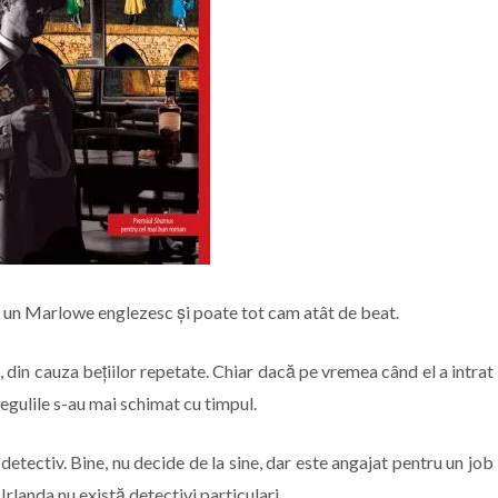
u un Marlowe englezesc și poate tot cam atât de beat.
, din cauza bețiilor repetate. Chiar dacă pe vremea când el a intrat
egulile s-au mai schimat cu timpul.
detectiv. Bine, nu decide de la sine, dar este angajat pentru un job
 Irlanda nu există detectivi particulari.