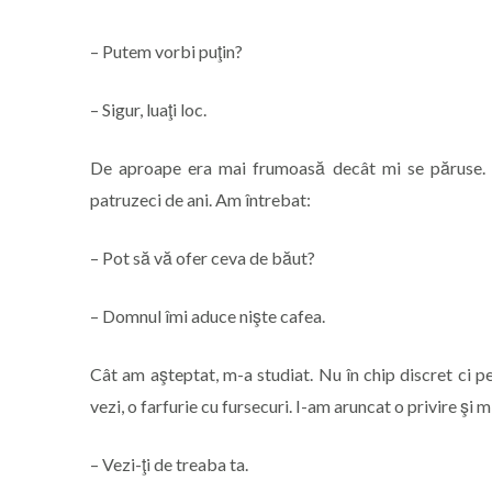
– Putem vorbi puţin?
– Sigur, luaţi loc.
De aproape era mai frumoasă decât mi se păruse. Lin
patruzeci de ani. Am întrebat:
– Pot să vă ofer ceva de băut?
– Domnul îmi aduce nişte cafea.
Cât am aşteptat, m-a studiat. Nu în chip discret ci pe
vezi, o farfurie cu fursecuri. I-am aruncat o privire şi 
– Vezi-ţi de treaba ta.