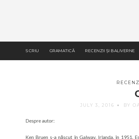
SCRIU
GRAMATICĂ
RECENZII ȘI BALIVERNE
RECENZ
JULY 3, 2016
BY O
Despre autor:
Ken Bruen s-a născut în Galway, Irlanda, în 1951. Est