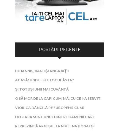
POSTĂRI RECENTE
IOHANNIS, BANII ȘI ANGAJAȚII
ACASĂ! UNDE ESTE LOCUL ĂSTA?
ȘI TOTUȘI UNII MAI CUVÂNTĂ
O SĂ MOR DE LA CAP: CUM, MĂ, CU CE I-A SERVIT
VIORICA DĂNCILĂ PE EUROPENI? CUM?
DEGEABA SUNT UNUL DINTRE OAMENII CARE
REPREZINTĂ ARGEȘUL LA NIVEL NAȚIONAL ȘI