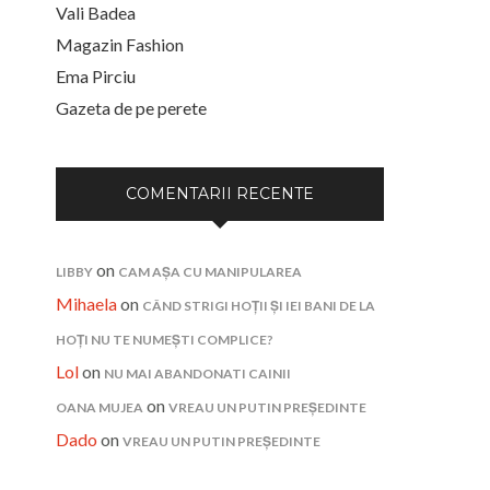
Vali Badea
Magazin Fashion
Ema Pirciu
Gazeta de pe perete
COMENTARII RECENTE
on
LIBBY
CAM AȘA CU MANIPULAREA
Mihaela
on
CÂND STRIGI HOȚII ȘI IEI BANI DE LA
HOȚI NU TE NUMEȘTI COMPLICE?
Lol
on
NU MAI ABANDONATI CAINII
on
OANA MUJEA
VREAU UN PUTIN PREȘEDINTE
Dado
on
VREAU UN PUTIN PREȘEDINTE