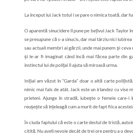
La început lui Jack totul i se pare o nimica toată, dar ha
O aparentă sinucidere îl pune pe bețivul Jack Taylor în
se presupune că s-a sinucis, dar mai târziu nici iubirea nu 
sau actuali membri ai gărzii, unde mai punem și ceva o
și le-ar fi imaginat când încă mai făcea parte din g
instinctul lui de polițai îl ajuta să miroasă urma.
Inițial am văzut în “Garda” doar o altă carte poliți
nimic mai fals de atât. Jack este un irlandez cu vise 
prieteni. Ajunge în stradă, iubește o femeie care-i
reușește să înțeleagă cum a murit de fapt fiica acestei
În ciuda faptului că este o carte destul de tristă, auto
citită. Nu aveți nevoie decât de trei ore pentru a o dev