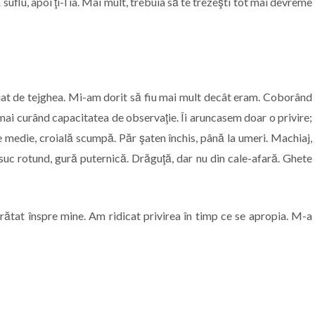
 suflu, apoi ţi-l ia. Mai mult, trebuia să te trezeşti tot mai devreme
ropiat de tejghea. Mi-am dorit să fiu mai mult decât eram. Coborând
 mai curând capacitatea de observaţie. Îi aruncasem doar o privire;
medie, croială scumpă. Păr şaten închis, până la umeri. Machiaj,
ăsuc rotund, gură puternică. Drăguţă, dar nu din cale-afară. Ghete
arătat înspre mine. Am ridicat privirea în timp ce se apropia. M-a