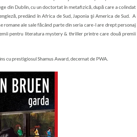
ege din Dublin, cu un doctortat în metafizică, după care a colindat
engleză, predând în Africa de Sud, Japonia şi America de Sud. A
ase romane ale sale făcând parte din seria care-l are drept personaj
emii pentru literatura mystery & thriller printre care două premii
istins cu prestigiosul Shamus Award, decernat de PWA.