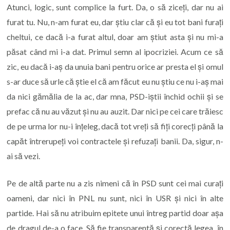
Atunci, logic, sunt complice la furt. Da, o să ziceți, dar nu ai
furat tu. Nu, n-am furat eu, dar știu clar că și eu tot bani furați
cheltui, ce dacă i-a furat altul, doar am știut asta și nu mi-a
păsat când mi i-a dat. Primul semn al ipocriziei. Acum ce să
zic, eu dacă i-aș da unuia bani pentru orice ar presta el și omul
s-ar duce să urle că știe el că am făcut eu nu știu ce nu i-aș mai
da nici gămălia de la ac, dar mna, PSD-iștii închid ochii și se
prefac că nu au văzut și nu au auzit. Dar nici pe cei care trăiesc
de pe urma lor nu-i înțeleg, dacă tot vreți să fiți corecți până la
capăt întrerupeți voi contractele și refuzați banii. Da, sigur, n-
ai să vezi.
Pe de altă parte nu a zis nimeni că în PSD sunt cei mai curați
oameni, dar nici în PNL nu sunt, nici în USR și nici în alte
partide. Hai să nu atribuim epitete unui întreg partid doar așa
de dragul de-a o face. Să fie transparentă și corectă legea, în