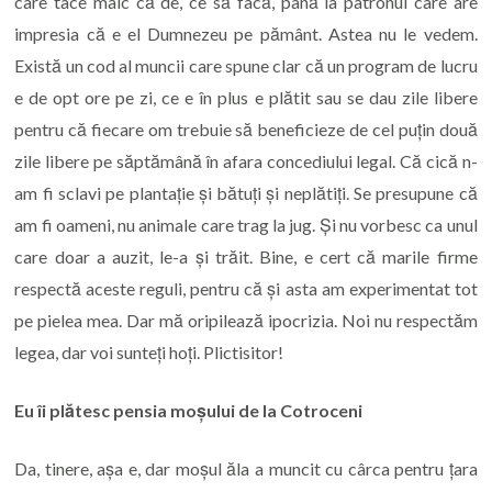
care tace mâlc că de, ce să facă, până la patronul care are
impresia că e el Dumnezeu pe pământ. Astea nu le vedem.
Există un cod al muncii care spune clar că un program de lucru
e de opt ore pe zi, ce e în plus e plătit sau se dau zile libere
pentru că fiecare om trebuie să beneficieze de cel puțin două
zile libere pe săptămână în afara concediului legal. Că cică n-
am fi sclavi pe plantație și bătuți și neplătiți. Se presupune că
am fi oameni, nu animale care trag la jug. Și nu vorbesc ca unul
care doar a auzit, le-a și trăit. Bine, e cert că marile firme
respectă aceste reguli, pentru că și asta am experimentat tot
pe pielea mea. Dar mă oripilează ipocrizia. Noi nu respectăm
legea, dar voi sunteți hoți. Plictisitor!
Eu îi plătesc pensia moșului de la Cotroceni
Da, tinere, așa e, dar moșul ăla a muncit cu cârca pentru țara