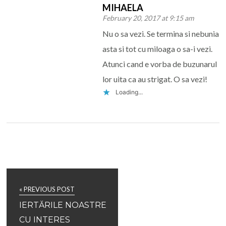
MIHAELA
February 20, 2017 at 9:15 am
Nu o sa vezi. Se termina si nebunia
asta si tot cu miloaga o sa-i vezi.
Atunci cand e vorba de buzunarul
lor uita ca au strigat. O sa vezi!
Loading...
« PREVIOUS POST
IERTĂRILE NOASTRE
CU INTERES