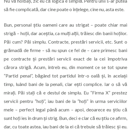
Nu vă holbați, zic eu că logica e simplă. Pentru unii s-ar putea
să fie complicată, dar cine poate o înțelege, cine nu, asta este.
Bun, personal știu oameni care au strigat – poate chiar mai
strigă – hoții, dar aceștia, ca mulți alții, trăiesc din banii hoților.
Păi cum? Păi simplu. Contracte, prestări servicii, etc. Sunt o
grămadă de firme – să nu spun ce fel de – care primesc bani
pe contracte și prestări servicii exact de la cei împotriva
cărora strigă. Acum, întreb eu, din moment ce se tot spune
“Partid penal”, băgând tot partidul într-o oală și, în același
timp, luând bani de la penali, clar ești complice. Iar o să vă
mirați. Păi stați că e destul de simplu. Eu “Firma X” prestez
servicii pentru “hoți”, iau bani de la “hoți” în urma serviciilor
mele – perfect legal până acum – apoi, deoarece eu știu că
sunt hoți ies în drum și strig. Bun, deci e clar că eu știu ce afirm,
dar, cu toate astea, iau bani de la ei că trebuie să trăiesc și eu.