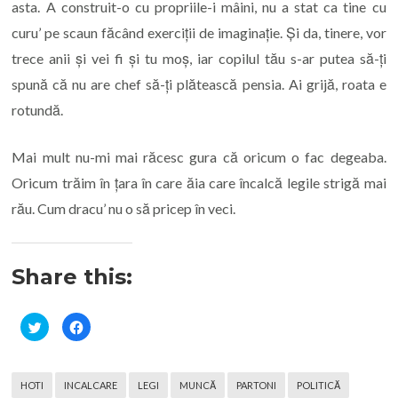
asta. A construit-o cu propriile-i mâini, nu a stat ca tine cu
curu’ pe scaun făcând exerciții de imaginație. Și da, tinere, vor
trece anii și vei fi și tu moș, iar copilul tău s-ar putea să-ți
spună că nu are chef să-ți plătească pensia. Ai grijă, roata e
rotundă.
Mai mult nu-mi mai răcesc gura că oricum o fac degeaba.
Oricum trăim în țara în care ăia care încalcă legile strigă mai
rău. Cum dracu’ nu o să pricep în veci.
Share this:
C
C
l
l
i
i
c
c
k
k
t
t
HOTI
INCALCARE
LEGI
MUNCĂ
PARTONI
POLITICĂ
o
o