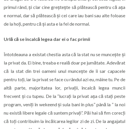
primul rând, și clar cine greștește să plătească pentru că așa
e normal, dar să plătească și cei care iau bani sau alte foloase
de la hoți, pentru că și asta e la fel de normal.
Urlă că se încalcă legea dar ei o fac primii
Întotdeauna a existat chestia asta că la stat nu se muncește și
la privat da. Ei bine, treaba e reală doar pe jumătate. Adevărat
că la stat din trei oameni unul muncește de îi sar capacele
pentru toți, iar la privat se face cu rândul azi eu, mâine tu. Pe de
altă parte, majoritatea lor, privații, încalcă legea muncii
frecvent și cu tupeu. De la “lucrați la privat așa că stați peste
program, veniți în wekeend și sula bani în plus” până la ” la noi
nu există libere legale că suntem privați”. Păi hai să fim corecți
că toți contribuim la încălcarea legilor zi de zi. De la angajatul