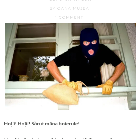
BY OANA MUJEA
1 COMMENT
Hoții! Hoții! Sărut mâna boierule!