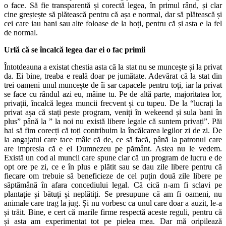
o face. Să fie transparentă și corectă legea, în primul rând, și clar
cine greștește să plătească pentru că așa e normal, dar să plătească și
cei care iau bani sau alte foloase de la hoți, pentru că și asta e la fel
de normal.
Urlă că se încalcă legea dar ei o fac primii
Întotdeauna a existat chestia asta că la stat nu se muncește și la privat
da. Ei bine, treaba e reală doar pe jumătate. Adevărat că la stat din
trei oameni unul muncește de îi sar capacele pentru toți, iar la privat
se face cu rândul azi eu, mâine tu. Pe de altă parte, majoritatea lor,
privații, încalcă legea muncii frecvent și cu tupeu. De la “lucrați la
privat așa că stați peste program, veniți în wekeend și sula bani în
plus” până la ” la noi nu există libere legale că suntem privați”. Păi
hai să fim corecți că toți contribuim la încălcarea legilor zi de zi. De
la angajatul care tace mâlc că de, ce să facă, până la patronul care
are impresia că e el Dumnezeu pe pământ. Astea nu le vedem.
Există un cod al muncii care spune clar că un program de lucru e de
opt ore pe zi, ce e în plus e plătit sau se dau zile libere pentru că
fiecare om trebuie să beneficieze de cel puțin două zile libere pe
săptămână în afara concediului legal. Că cică n-am fi sclavi pe
plantație și bătuți și neplătiți. Se presupune că am fi oameni, nu
animale care trag la jug. Și nu vorbesc ca unul care doar a auzit, le-a
și trăit. Bine, e cert că marile firme respectă aceste reguli, pentru că
și asta am experimentat tot pe pielea mea. Dar mă oripilează