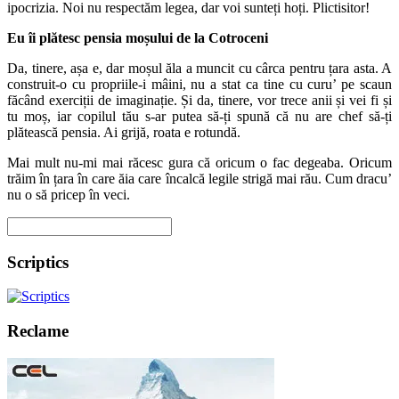
ipocrizia. Noi nu respectăm legea, dar voi sunteți hoți. Plictisitor!
Eu îi plătesc pensia moșului de la Cotroceni
Da, tinere, așa e, dar moșul ăla a muncit cu cârca pentru țara asta. A
construit-o cu propriile-i mâini, nu a stat ca tine cu curu’ pe scaun
făcând exerciții de imaginație. Și da, tinere, vor trece anii și vei fi și
tu moș, iar copilul tău s-ar putea să-ți spună că nu are chef să-ți
plătească pensia. Ai grijă, roata e rotundă.
Mai mult nu-mi mai răcesc gura că oricum o fac degeaba. Oricum
trăim în țara în care ăia care încalcă legile strigă mai rău. Cum dracu’
nu o să pricep în veci.
Scriptics
Reclame