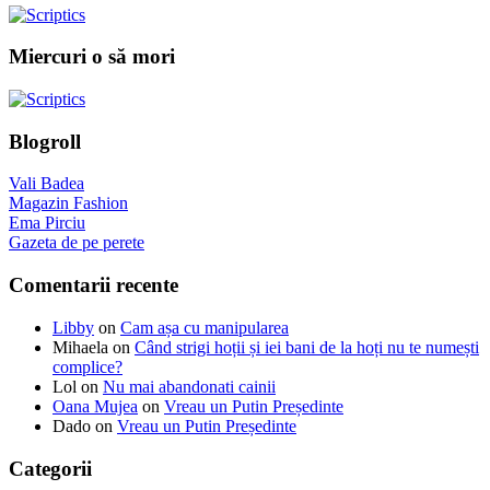
Miercuri o să mori
Blogroll
Vali Badea
Magazin Fashion
Ema Pirciu
Gazeta de pe perete
Comentarii recente
Libby
on
Cam așa cu manipularea
Mihaela
on
Când strigi hoții și iei bani de la hoți nu te numești
complice?
Lol
on
Nu mai abandonati cainii
Oana Mujea
on
Vreau un Putin Președinte
Dado
on
Vreau un Putin Președinte
Categorii