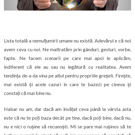
Lista totală a nemulțumirii umane nu există. Adevărul e că noi
avem ceva cu noi. Ne maltratăm prin gânduri, gesturi, vorbe,
fapte. Ne facem scenarii pe care mai apoi le aplicăm,
indiferent că ele au sau nu legătură cu realitatea. Avem
tendința de-a da vina pe altul pentru propriile greșeli. Firește,
mai există și acele cazuri în care te bazezi pe cineva și
constați că mai bine nu.
Habar nu am, dar dacă am învățat ceva până la vârsta asta
este că nu te poți baza decât pe tine, dacă poți bine, dacă nu,
nu e nici o rușine să recunoști. Mi se pare mai rușinos să te