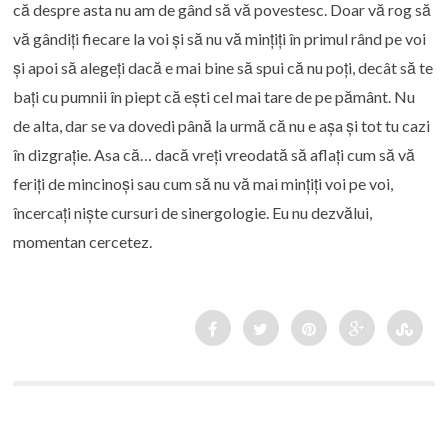
că despre asta nu am de gând să vă povestesc. Doar vă rog să
vă gândiți fiecare la voi și să nu vă mințiți în primul rând pe voi
și apoi să alegeți dacă e mai bine să spui că nu poți, decât să te
bați cu pumnii în piept că ești cel mai tare de pe pământ. Nu
de alta, dar se va dovedi până la urmă că nu e așa și tot tu cazi
în dizgrație. Asa că… dacă vreți vreodată să aflați cum să vă
feriți de mincinoși sau cum să nu vă mai mințiți voi pe voi,
încercați niște cursuri de sinergologie. Eu nu dezvălui,
momentan cercetez.