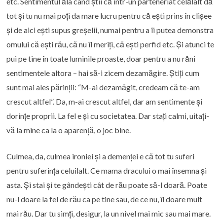
etc. Sentimentul ăla când știi că într-un parteneriat celălalt dă
tot și tu nu mai poți da mare lucru pentru că ești prins în clișee
și de aici ești supus greșelii, numai pentru a îi putea demonstra
omului că ești rău, că nu îl meriți, că ești perfid etc. Și atunci te
pui pe tine în toate luminile proaste, doar pentru a nu răni
sentimentele altora – hai să-i zicem dezamăgire. Știți cum
sunt mai ales părinții: “M-ai dezamăgit, credeam că te-am
crescut altfel”. Da, m-ai crescut altfel, dar am sentimente și
dorințe proprii. La fel e și cu societatea. Dar stați calmi, uitați-
vă la mine ca la o aparență, o joc bine.
Culmea, da, culmea ironiei și a demenței e că tot tu suferi
pentru suferința celuilalt. Ce mama dracului o mai însemna și
asta. Și stai și te gândești cât de rău poate să-l doară. Poate
nu-l doare la fel de rău ca pe tine sau, de ce nu, îl doare mult
mai rău. Dar tu simți, desigur, la un nivel mai mic sau mai mare.