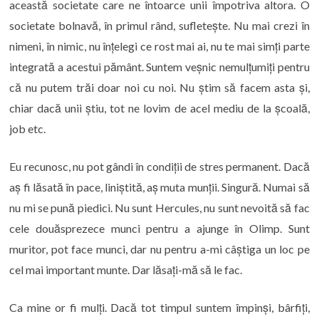
această societate care ne întoarce unii împotriva altora. O
societate bolnavă, în primul rând, sufletește. Nu mai crezi în
nimeni, în nimic, nu înțelegi ce rost mai ai, nu te mai simți parte
integrată a acestui pământ. Suntem veșnic nemulțumiți pentru
că nu putem trăi doar noi cu noi. Nu știm să facem asta și,
chiar dacă unii știu, tot ne lovim de acel mediu de la școală,
job etc.
Eu recunosc, nu pot gândi în condiții de stres permanent. Dacă
aș fi lăsată în pace, liniștită, aș muta munții. Singură. Numai să
nu mi se pună piedici. Nu sunt Hercules, nu sunt nevoită să fac
cele douăsprezece munci pentru a ajunge în Olimp. Sunt
muritor, pot face munci, dar nu pentru a-mi câștiga un loc pe
cel mai important munte. Dar lăsați-mă să le fac.
Ca mine or fi mulți. Dacă tot timpul suntem împinși, bârfiți,