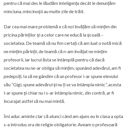
pentru că mai des le lăudăm inteligența decât le denunțăm
minciuna, mincinoșii au multe zile de trăit.
Dar cea mai mare problemă e că noi învățăm să mințim din
pricina părinților și a celor care ne educă la școală –
societatea. De teamă să nu fim certați că am luat o notă mică
ne mințim părinții, de teamă că n-am învățat ne mințim
profesorii, iar lucrul ăsta se întâmplă pentru că dacă
societatea nu ne-ar obliga să mințim, spunând adevărul, am fi
pedepsiți. Ia să ne gândim că un profesor i-ar spune elevului
său “Gigi, spune adevărul și nu ți se va întâmpla nimic”, acesta
l-ar spune și chiar nu i s-ar întâmpla nimic, din contră, ar fi
încurajat astfel să nu mai mintă.
Îmi aduc aminte clar că atunci când am ajuns eu în clasa a opta
s-a introdus ora de religie obligatorie. Aveam o profesoară