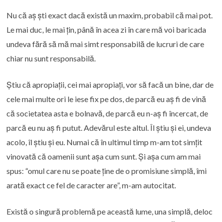
Nu că aș ști exact dacă există un maxim, probabil că mai pot.
Le mai duc, le mai țin, până în acea zi în care mă voi baricada
undeva fără să mă mai simt responsabilă de lucruri de care
chiar nu sunt responsabilă.
Știu că apropiații, cei mai apropiați, vor să facă un bine, dar de
cele mai multe ori le iese fix pe dos, de parcă eu aș fi de vină
că societatea asta e bolnavă, de parcă eu n-aș fi încercat, de
parcă eu nu aș fi putut. Adevărul este altul. Îl știu și ei, undeva
acolo, îl știu și eu. Numai că în ultimul timp m-am tot simțit
vinovată că oamenii sunt așa cum sunt. Și așa cum am mai
spus: “omul care nu se poate ține de o promisiune simplă, îmi
arată exact ce fel de caracter are”, m-am autocitat.
Există o singură problemă pe această lume, una simplă, deloc