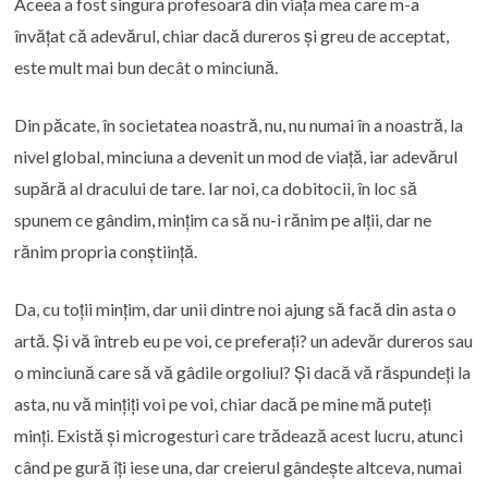
Aceea a fost singura profesoară din viața mea care m-a
învățat că adevărul, chiar dacă dureros și greu de acceptat,
este mult mai bun decât o minciună.
Din păcate, în societatea noastră, nu, nu numai în a noastră, la
nivel global, minciuna a devenit un mod de viață, iar adevărul
supără al dracului de tare. Iar noi, ca dobitocii, în loc să
spunem ce gândim, mințim ca să nu-i rănim pe alții, dar ne
rănim propria conștiință.
Da, cu toții mințim, dar unii dintre noi ajung să facă din asta o
artă. Și vă întreb eu pe voi, ce preferați? un adevăr dureros sau
o minciună care să vă gâdile orgoliul? Și dacă vă răspundeți la
asta, nu vă mințiți voi pe voi, chiar dacă pe mine mă puteți
minți. Există și microgesturi care trădează acest lucru, atunci
când pe gură îți iese una, dar creierul gândește altceva, numai