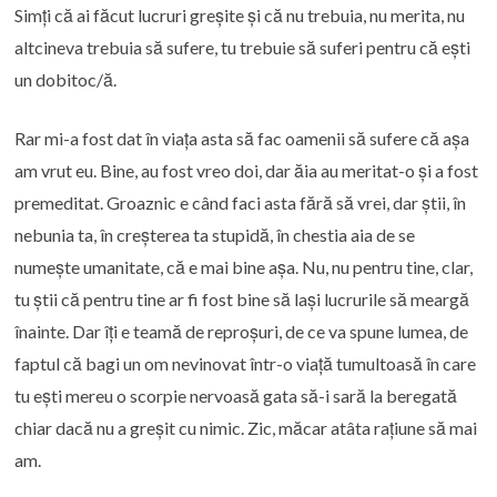
Simți că ai făcut lucruri greșite și că nu trebuia, nu merita, nu
altcineva trebuia să sufere, tu trebuie să suferi pentru că ești
un dobitoc/ă.
Rar mi-a fost dat în viața asta să fac oamenii să sufere că așa
am vrut eu. Bine, au fost vreo doi, dar ăia au meritat-o și a fost
premeditat. Groaznic e când faci asta fără să vrei, dar știi, în
nebunia ta, în creșterea ta stupidă, în chestia aia de se
numește umanitate, că e mai bine așa. Nu, nu pentru tine, clar,
tu știi că pentru tine ar fi fost bine să lași lucrurile să meargă
înainte. Dar îți e teamă de reproșuri, de ce va spune lumea, de
faptul că bagi un om nevinovat într-o viață tumultoasă în care
tu ești mereu o scorpie nervoasă gata să-i sară la beregată
chiar dacă nu a greșit cu nimic. Zic, măcar atâta rațiune să mai
am.