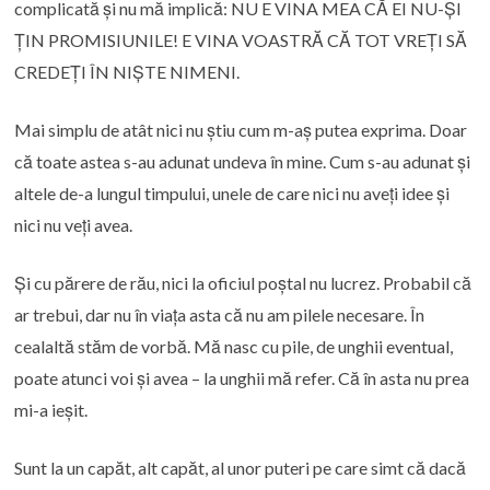
complicată și nu mă implică: NU E VINA MEA CĂ EI NU-ȘI
ȚIN PROMISIUNILE! E VINA VOASTRĂ CĂ TOT VREȚI SĂ
CREDEȚI ÎN NIȘTE NIMENI.
Mai simplu de atât nici nu știu cum m-aș putea exprima. Doar
că toate astea s-au adunat undeva în mine. Cum s-au adunat și
altele de-a lungul timpului, unele de care nici nu aveți idee și
nici nu veți avea.
Și cu părere de rău, nici la oficiul poștal nu lucrez. Probabil că
ar trebui, dar nu în viața asta că nu am pilele necesare. În
cealaltă stăm de vorbă. Mă nasc cu pile, de unghii eventual,
poate atunci voi și avea – la unghii mă refer. Că în asta nu prea
mi-a ieșit.
Sunt la un capăt, alt capăt, al unor puteri pe care simt că dacă