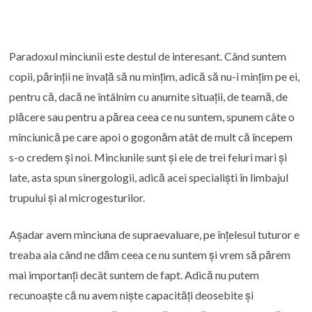
Paradoxul minciunii este destul de interesant. Când suntem
copii, părinții ne învață să nu mințim, adică să nu-i mințim pe ei,
pentru că, dacă ne întâlnim cu anumite situații, de teamă, de
plăcere sau pentru a părea ceea ce nu suntem, spunem câte o
minciunică pe care apoi o gogonăm atât de mult că începem
s-o credem și noi. Minciunile sunt și ele de trei feluri mari și
late, asta spun sinergologii, adică acei specialiști în limbajul
trupului și al microgesturilor.
Așadar avem minciuna de supraevaluare, pe înțelesul tuturor e
treaba aia când ne dăm ceea ce nu suntem și vrem să părem
mai importanți decât suntem de fapt. Adică nu putem
recunoaște că nu avem niște capacități deosebite și