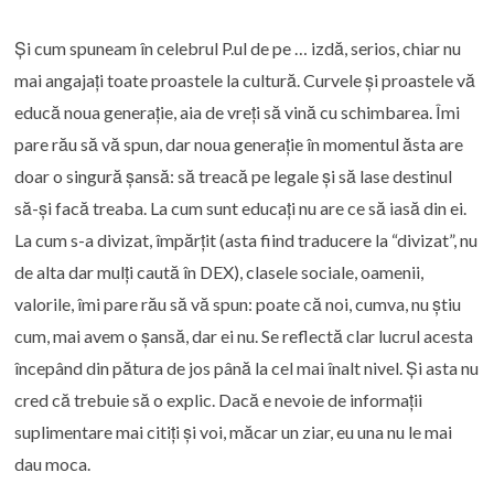
Și cum spuneam în celebrul P.ul de pe … izdă, serios, chiar nu
mai angajați toate proastele la cultură. Curvele și proastele vă
educă noua generație, aia de vreți să vină cu schimbarea. Îmi
pare rău să vă spun, dar noua generație în momentul ăsta are
doar o singură șansă: să treacă pe legale și să lase destinul
să-și facă treaba. La cum sunt educați nu are ce să iasă din ei.
La cum s-a divizat, împărțit (asta fiind traducere la “divizat”, nu
de alta dar mulți caută în DEX), clasele sociale, oamenii,
valorile, îmi pare rău să vă spun: poate că noi, cumva, nu știu
cum, mai avem o șansă, dar ei nu. Se reflectă clar lucrul acesta
începând din pătura de jos până la cel mai înalt nivel. Și asta nu
cred că trebuie să o explic. Dacă e nevoie de informații
suplimentare mai citiți și voi, măcar un ziar, eu una nu le mai
dau moca.