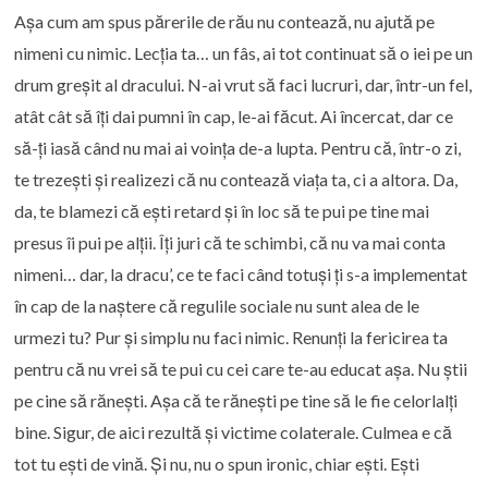
Așa cum am spus părerile de rău nu contează, nu ajută pe
nimeni cu nimic. Lecția ta… un fâs, ai tot continuat să o iei pe un
drum greșit al dracului. N-ai vrut să faci lucruri, dar, într-un fel,
atât cât să îți dai pumni în cap, le-ai făcut. Ai încercat, dar ce
să-ți iasă când nu mai ai voința de-a lupta. Pentru că, într-o zi,
te trezești și realizezi că nu contează viața ta, ci a altora. Da,
da, te blamezi că ești retard și în loc să te pui pe tine mai
presus îi pui pe alții. Îți juri că te schimbi, că nu va mai conta
nimeni… dar, la dracu’, ce te faci când totuși ți s-a implementat
în cap de la naștere că regulile sociale nu sunt alea de le
urmezi tu? Pur și simplu nu faci nimic. Renunți la fericirea ta
pentru că nu vrei să te pui cu cei care te-au educat așa. Nu știi
pe cine să rănești. Așa că te rănești pe tine să le fie celorlalți
bine. Sigur, de aici rezultă și victime colaterale. Culmea e că
tot tu ești de vină. Și nu, nu o spun ironic, chiar ești. Ești