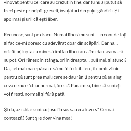
vinovat pentru cei care au crezut în tine, dar tu nu ai putut să
treci peste principii, greșeli, învățături din puțul gândirii. Și
apoi mai și urli că ești liber.
Recunosc, sunt pe dracu’. Numai liberă nu sunt. Țin cont de toți
și fac ce-mi doresc cu adevărat doar din scăpări. Dar na…
oricât aș lupta cu mine să îmi iau libertatea îmi dau seama că
nu pot. Ori rănesc în stânga, ori în dreapta… puii mei, și atunci?
Da, cel mai mare păcat e să nu fii fericit. Iete, îl comit zilnic
pentru că sunt prea mulți care se dau răniți pentru că eu aleg
ceva ce nu e “chiar normal, firesc”. Pana mea, bine că sunteți
voi firești, normali și fără pată.
Și da, azi chiar sunt cu josul în sus sau era invers? Ce mai
contează? Sunt și e doar vina mea!