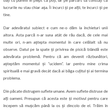
bați cu pumnii în piept că poți, iar pe parcurs să constați că
lucrurile nu stau chiar așa. Îi încurci și pe alții, te încurci și pe
tine.
Dar adevăratul subiect e cum ne-o dăm la închieturi unii
altora. Asta parcă n-ar suna atât de rău dacă, de cele mai
multe ori, n-am aștepta momentul în care celălalt să nu
observe. Datul pe la spate și privirea de pisică blândă este
adevărata problemă. Pentru că am devenit răzbunători,
așteptăm momentul și “ucidem”. Iar pentru mine crima
spirituală e mai gravă decât dacă ai băga cuțitul și ai termina
problema.
Din păcate distrugem suflete umane. Avem suflete distruse de
alți oameni. Presupun că acesta este și motivul pentru care
începem să mușcăm până la os și dincolo de el. Trăim în