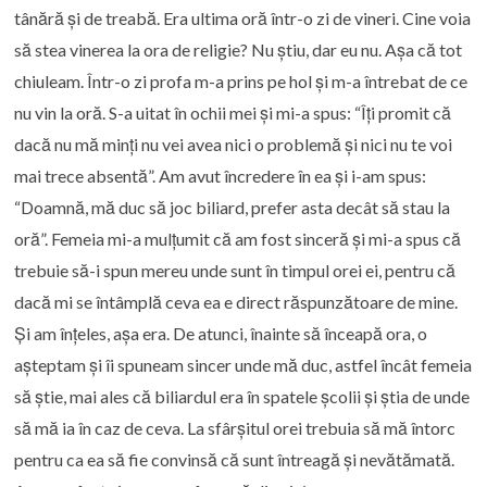
tânără și de treabă. Era ultima oră într-o zi de vineri. Cine voia
să stea vinerea la ora de religie? Nu știu, dar eu nu. Așa că tot
chiuleam. Într-o zi profa m-a prins pe hol și m-a întrebat de ce
nu vin la oră. S-a uitat în ochii mei și mi-a spus: “Îți promit că
dacă nu mă minți nu vei avea nici o problemă și nici nu te voi
mai trece absentă”. Am avut încredere în ea și i-am spus:
“Doamnă, mă duc să joc biliard, prefer asta decât să stau la
oră”. Femeia mi-a mulțumit că am fost sinceră și mi-a spus că
trebuie să-i spun mereu unde sunt în timpul orei ei, pentru că
dacă mi se întâmplă ceva ea e direct răspunzătoare de mine.
Și am înțeles, așa era. De atunci, înainte să înceapă ora, o
așteptam și îi spuneam sincer unde mă duc, astfel încât femeia
să știe, mai ales că biliardul era în spatele școlii și știa de unde
să mă ia în caz de ceva. La sfârșitul orei trebuia să mă întorc
pentru ca ea să fie convinsă că sunt întreagă și nevătămată.