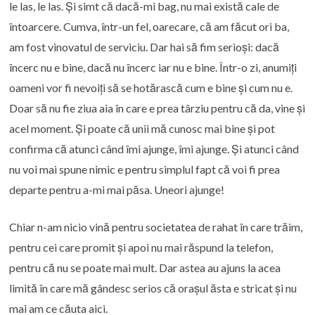
le las, le las. Și simt că dacă-mi bag, nu mai există cale de
întoarcere. Cumva, într-un fel, oarecare, că am făcut ori ba,
am fost vinovatul de serviciu. Dar hai să fim serioși: dacă
încerc nu e bine, dacă nu încerc iar nu e bine. Într-o zi, anumiți
oameni vor fi nevoiți să se hotărască cum e bine și cum nu e.
Doar să nu fie ziua aia în care e prea târziu pentru că da, vine și
acel moment. Și poate că unii mă cunosc mai bine și pot
confirma că atunci când îmi ajunge, îmi ajunge. Și atunci când
nu voi mai spune nimic e pentru simplul fapt că voi fi prea
departe pentru a-mi mai păsa. Uneori ajunge!
Chiar n-am nicio vină pentru societatea de rahat în care trăim,
pentru cei care promit și apoi nu mai răspund la telefon,
pentru că nu se poate mai mult. Dar astea au ajuns la acea
limită în care mă gândesc serios că orașul ăsta e stricat și nu
mai am ce căuta aici.