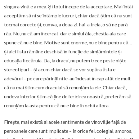
singura vină e a mea. Și totul începe de la acceptare. Mai întâi
acceptăm să ni se întâmple lucruri, chiar dacă știm că nu sunt
tocmai corecte și, cumva, a doua zi, hai, a treia, o să ne pară
rău. Nu, nu că am încercat, dar e simțul ăla, chestia aia care
spune că nu e bine. Motive sunt enorme, nu e bine pentru că…
și aici lista rămâne deschisă în funcție de simțămintele și
educația fiecăruia. Da, la dracu’, nu putem trece peste niște
stereotipuri – și acum chiar dacă se vor supăra ăsta e
adevărul – pe care părinții ni le-au îndesat în cap atât de mult
că nu mai știm cum dracului să renunțăm la ele. Chiar dacă,
undeva interior știm că ține de fericirea noastră, preferăm să
renunțăm la asta pentru că nu e bine în ochii altora.
Firește, mai există și acele sentimente de vinovăție față de
persoanele care sunt implicate – în orice fel, colegial, amoros,