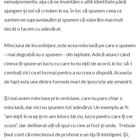
nemaipomenite, așa că ne inventăm o altă identitate până
ajungem și noi să credem în ea. În loc să spunem ceea ce
suntem ne supravelauăm și spunem că valorăm mai mult
decât o facem cu adevărat.
Minciuna de încuviințare, este acea minciună pe care o spunem
– mai degrabă nu o spunem – din lașitate. Adică atunci când
cineva îți spune un lucru cu care tu nu ești de acord, în loc să-l
combați zici ca el tocmai pentru a nu crea o dispută. Aceasta
de fapt este una dintre formele mari de ipocrizie ale omenirii.
Și mai avem minciuna prin omisiune, care nu pare chiar o
minciună, dar nici nu spunem tot adevărul. Un exemplu ar fi:
“am ieșit în oraș și m-am întors târziu, lucru pentru care îți cer
scuze”, dar deliberat uiți să spui cu cine ai fost și unde. Trebuie
ținut cont că mincinosul de profesie e un tip/ă inteligent. Și,