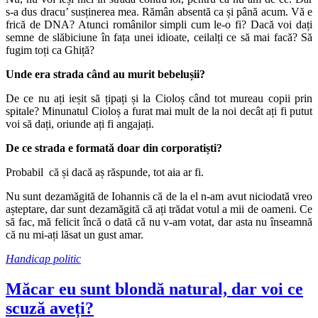
s-a dus dracu’ susținerea mea. Rămân absentă ca și până acum. Vă e
frică de DNA? Atunci românilor simpli cum le-o fi? Dacă voi dați
semne de slăbiciune în fața unei idioate, ceilalți ce să mai facă? Să
fugim toți ca Ghiță?
Unde era strada când au murit bebelușii?
De ce nu ați ieșit să țipați și la Cioloș când tot mureau copii prin
spitale? Minunatul Cioloș a furat mai mult de la noi decât ați fi putut
voi să dați, oriunde ați fi angajați.
De ce strada e formată doar din corporatiști?
Probabil că și dacă aș răspunde, tot aia ar fi.
Nu sunt dezamăgită de Iohannis că de la el n-am avut niciodată vreo
așteptare, dar sunt dezamăgită că ați trădat votul a mii de oameni. Ce
să fac, mă felicit încă o dată că nu v-am votat, dar asta nu înseamnă
că nu mi-ați lăsat un gust amar.
Handicap politic
Măcar eu sunt blondă natural, dar voi ce
scuză aveți?