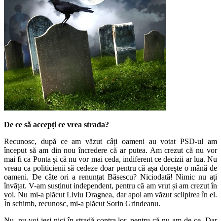
De ce să accepți ce vrea strada?
Recunosc, după ce am văzut câți oameni au votat PSD-ul am
început să am din nou încredere că ar putea. Am crezut că nu vor
mai fi ca Ponta și că nu vor mai ceda, indiferent ce decizii ar lua. Nu
vreau ca politicienii să cedeze doar pentru că așa dorește o mână de
oameni. De câte ori a renunțat Băsescu? Niciodată! Nimic nu ați
învățat. V-am susținut independent, pentru că am vrut și am crezut în
voi. Nu mi-a plăcut Liviu Dragnea, dar apoi am văzut sclipirea în el.
În schimb, recunosc, mi-a plăcut Sorin Grindeanu.
Nu, nu voi ieși nici în stradă contra lor, pentru că nu am de ce. Dar