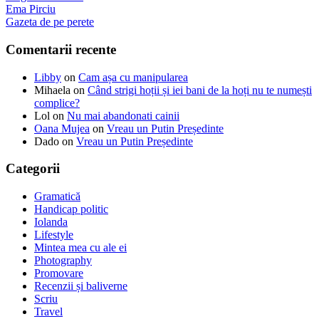
Ema Pirciu
Gazeta de pe perete
Comentarii recente
Libby
on
Cam așa cu manipularea
Mihaela
on
Când strigi hoții și iei bani de la hoți nu te numești
complice?
Lol
on
Nu mai abandonati cainii
Oana Mujea
on
Vreau un Putin Președinte
Dado
on
Vreau un Putin Președinte
Categorii
Gramatică
Handicap politic
Iolanda
Lifestyle
Mintea mea cu ale ei
Photography
Promovare
Recenzii și baliverne
Scriu
Travel