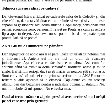
s-a părut penibil. Da, știu, a vrut să fie persuasiv. Hai, lăsați!
Tehnocrații s-au ridicat pe cadavre!
Da, Guvernul ăsta s-a ridicat pe cadavrele celor de la Colectiv și, din
câte văd eu, dar asta văd doar eu, nu trebuie să vedeți și voi, nu este
capabil să gestioneze nici acum situația. Copii morți, pensionari fără
pensii, economie zero, personal îl regret pe Ponta așa cum aș regreta
lipsa apei în deșert. Așa ceva nu se poate – ba da, se poate, spun
prostii. Iată că se poate!
ANAF-ul nu e Dumnezeu pe pământ!
Dar angajaților de acolo așa li se pare. Dacă tot urlați ca nebunii mai
și informați-vă. Antena trei nu are nici un ordin de evacuare
judecătoresc. Așa că ceea ce fac ăștia e un abuz. Așa cum fac
abuzuri când vă trimit la două săptămâni notificări acasă și multe
altele. Hai să fim serioși, dacă aveți măcar un neuron știți și voi asta.
Sunt convinsă că toți cei care primesc scrisori de la ANAF mor de
fericire și abia așteaptă să le citească. Câți dintre voi nu scoateți
ultimul ban din buzunare pentru a îndestula buzunarul statului? Nu,
nu, nu trebuie să-mi spuneți. Nu e treaba mea.
Dacă ai trecut măcar o zi prin presă ai avea creier să nu-i urăști
pe cei care trec prin greutăți.