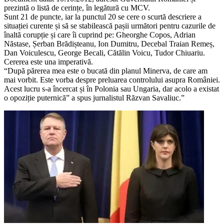
prezintă o listă de cerințe, în legătură cu MCV.
Sunt 21 de puncte, iar la punctul 20 se cere o scurtă descriere a
situației curente și să se stabilească pașii următori pentru cazurile de
înaltă corupție și care îi cuprind pe: Gheorghe Copos, Adrian
Năstase, Șerban Brădișteanu, Ion Dumitru, Decebal Traian Remeș,
Dan Voiculescu, George Becali, Cătălin Voicu, Tudor Chiuariu.
Cererea este una imperativă.
“După părerea mea este o bucată din planul Minerva, de care am
mai vorbit. Este vorba despre preluarea controlului asupra României.
Acest lucru s-a încercat și în Polonia sau Ungaria, dar acolo a existat
o opoziție puternică” a spus jurnalistul Răzvan Savaliuc.”