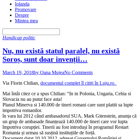
Iolanda
Promovare
Despre
Mintea mea
Handicap politic
Nu, nu există statul paralel, nu există
Soroș, sunt doar invenții…
March 19, 2018
by Oana Mujea
No Comments
Via Florin Chilian,
documentul complet îl citiți în Luju.ro.
Mai întâi citez ce a spus Chilian: “In in Polonia, Ungaria, Cehia si
Slovacia nu au putut face asta!
Planul Minerva si 140.000 de tineri romani care sunt platiti sa lupte
impotriva romanilor.
în vara lui 2012 când ambasadorul SUA, Mark Gitenstein, anunța că
un grup de ambasade finanțează 140.000 de tineri care vor lupta
împotriva corupției. Tinerii au fost introduși în programul Restart
Romania și urmau să susțină instituțiile de forță.
Document datat 10.10.2012, adresat Guvernului României și