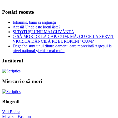
Postări recente
Iohannis, banii și angajații
Acasă! Unde este locul ăsta?
ȘI TOTUȘI UNII MAI CUVÂNTĂ
O SĂ MOR DE LA CAP: CUM, MĂ, CU CE I-A SERVIT
VIORICA DĂNCILĂ PE EUROPENI? CUM?
Degeaba sunt unul dintre oamenii care reprezintă Argeșul la
nivel național și chiar mai mult.
Jucătorul
Miercuri o să mori
Blogroll
Vali Badea
Magazin Fashion