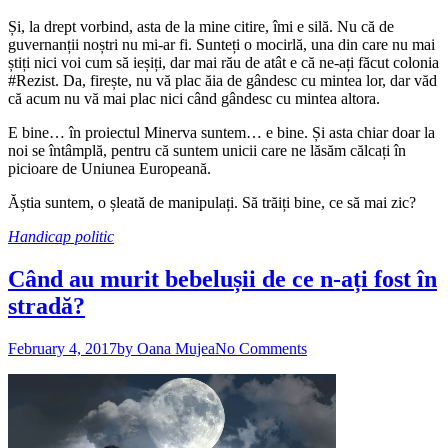
Și, la drept vorbind, asta de la mine citire, îmi e silă. Nu că de
guvernanții noștri nu mi-ar fi. Sunteți o mocirlă, una din care nu mai
știți nici voi cum să ieșiți, dar mai rău de atât e că ne-ați făcut colonia
#Rezist. Da, firește, nu vă plac ăia de gândesc cu mintea lor, dar văd
că acum nu vă mai plac nici când gândesc cu mintea altora.
E bine… în proiectul Minerva suntem… e bine. Și asta chiar doar la
noi se întâmplă, pentru că suntem unicii care ne lăsăm călcați în
picioare de Uniunea Europeană.
Ăștia suntem, o șleată de manipulați. Să trăiți bine, ce să mai zic?
Handicap politic
Când au murit bebelușii de ce n-ați fost în
stradă?
February 4, 2017
by Oana Mujea
No Comments