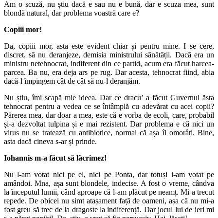
Am o scuză, nu știu dacă e sau nu e bună, dar e scuza mea, sunt
blondă natural, dar problema voastră care e?
Copiii mor!
Da, copiii mor, asta este evident chiar și pentru mine. I se cere,
discret, să nu deranjeze, demisia ministrului sănătății. Dacă era un
ministru netehnocrat, indiferent din ce partid, acum era făcut harcea-
parcea. Ba nu, era deja ars pe rug. Dar acesta, tehnocrat fiind, abia
dacă-l împingem cât de cât să nu-l deranjăm.
Nu știu, îmi scapă mie ideea. Dar ce dracu’ a făcut Guvernul ăsta
tehnocrat pentru a vedea ce se întâmplă cu adevărat cu acei copii?
Părerea mea, dar doar a mea, este că e vorba de ecoli, care, probabil
și-a dezvoltat tulpina și e mai rezistent. Dar problema e că nici un
virus nu se tratează cu antibiotice, normal că așa îi omorâți. Bine,
asta dacă cineva s-ar și prinde.
Iohannis m-a făcut să lăcrimez!
Nu l-am votat nici pe el, nici pe Ponta, dar totuși i-am votat pe
amândoi. Mna, așa sunt blondele, indecise. A fost o vreme, cândva
la începutul lumii, când aproape că l-am plăcut pe neamț. Mi-a trecut
repede. De obicei nu simt atașament față de oameni, așa că nu mi-a
fost greu să trec de la dragoste la indiferență. Dar jocul lui de ieri mi