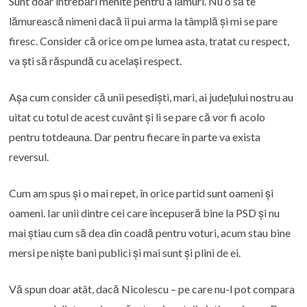
Sunt doar întrebări menite pentru a lămuri. Nu o să te
lămurească nimeni dacă îi pui arma la tâmplă și mi se pare
firesc. Consider că orice om pe lumea asta, tratat cu respect,
va ști să răspundă cu același respect.
Așa cum consider că unii pesediști, mari, ai județului nostru au
uitat cu totul de acest cuvânt și li se pare că vor fi acolo
pentru totdeauna. Dar pentru fiecare în parte va exista
reversul.
Cum am spus și o mai repet, în orice partid sunt oameni și
oameni. Iar unii dintre cei care începuseră bine la PSD și nu
mai știau cum să dea din coadă pentru voturi, acum stau bine
mersi pe niște bani publici și mai sunt și plini de ei.
Vă spun doar atât, dacă Nicolescu – pe care nu-l pot compara