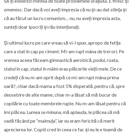
Să îți eliberezi mintea de toate problemele orașului. E firesc și
omenesc. Dar dacă voi aveți impresia că nu și-au dat silința și
că au făcut un lucru comunism… nu, nu aveți impresia asta,
sunteți doar ipocriți și rău intenționați.
Și ultimul lucru pe care vreau să vi-l spun, apropo de fetița
care a stat în cap pe ciment. Mi-am rupt mâna de trei ori. Pe
vremea aceea făceam gimnastică aerobică, podul, roata,
statul în cap, statul în mâini erau plăcerile vieții mele. De ce
credeți că nu m-am oprit după ce mi-am rupt mâna prima
oară?, chiar dacă mama a fost 5% disperată, pentru că, spre
deosebire de alte mame, chiar m-a lăsat să mă bucur de
copilărie cu toate membrele rupte. Nu m-am lăsat pentru că
îmi plăcea. Lumea se minuna, mă aplauda, le plăcea să mă
vadă făcând pe “maimuța”, iar eu eram fericită că merit
aprecierea lor. Copiii cred în ceea ce fac și nu le e teamă de