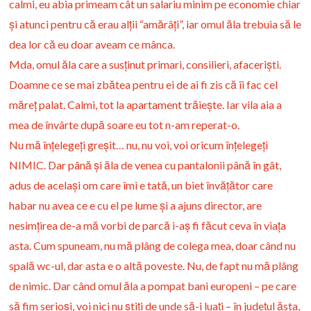
calmi, eu abia primeam cât un salariu minim pe economie chiar
și atunci pentru că erau alții “amărâți”, iar omul ăla trebuia să le
dea lor că eu doar aveam ce mânca.
Mda, omul ăla care a susținut primari, consilieri, afaceriști.
Doamne ce se mai zbătea pentru ei de ai fi zis că îi fac cel
măreț palat. Calmi, tot la apartament trăiește. Iar vila aia a
mea de învârte după soare eu tot n-am reperat-o.
Nu mă înțelegeți greșit… nu, nu voi, voi oricum înțelegeți
NIMIC. Dar până și ăla de venea cu pantalonii până în gât,
adus de același om care îmi e tată, un biet învățător care
habar nu avea ce e cu el pe lume și a ajuns director, are
nesimțirea de-a mă vorbi de parcă i-aș fi făcut ceva în viața
asta. Cum spuneam, nu mă plâng de colega mea, doar când nu
spală wc-ul, dar asta e o altă poveste. Nu, de fapt nu mă plâng
de nimic. Dar când omul ăla a pompat bani europeni – pe care
să fim serioși, voi nici nu știți de unde să-i luați – în județul ăsta,