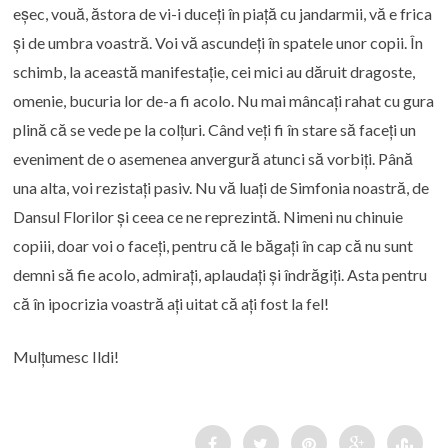
eșec, vouă, ăstora de vi-i duceți în piață cu jandarmii, vă e frica
și de umbra voastră. Voi vă ascundeți în spatele unor copii. În
schimb, la această manifestație, cei mici au dăruit dragoste,
omenie, bucuria lor de-a fi acolo. Nu mai mâncați rahat cu gura
plină că se vede pe la colțuri. Când veți fi în stare să faceți un
eveniment de o asemenea anvergură atunci să vorbiți. Până
una alta, voi rezistați pasiv. Nu vă luați de Simfonia noastră, de
Dansul Florilor și ceea ce ne reprezintă. Nimeni nu chinuie
copiii, doar voi o faceți, pentru că le băgați în cap că nu sunt
demni să fie acolo, admirați, aplaudați și îndrăgiți. Asta pentru
că în ipocrizia voastră ați uitat că ați fost la fel!
Mulțumesc Ildi!