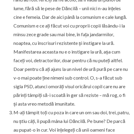
lume, fără să le pese de Dăncilă – unii nici n-au înțeles
cine e femeia. Dar de aici până la comunism e cale lungă.
Comunism e ce ați făcut voi cu proprii copii lăsându-i la
minsu zece grade sau mai bine, în fața jandarmilor,
noaptea, cu înscrisuri rezistente și instigare la ură.
Manifestarea aceasta nu e o instigare la ură, așa cum
faceți voi, detractorilor, doar pentru că nu puteți altfel.
Doar pentru că ați ajuns la un nivel de ură pură pe care nu
v-o mai poate ține nimeni sub control. O, s-a făcut sub
sigla PSD, atunci omorâți visul oricărui copil care nu are
părinți tâmpiți să-i scoată în ger să reziste – mă rog, o fi
și asta vreo metodă imunitate.
M-ați tâmpit toți cu poza în care un om sau doi, trei, patru,
nu știu câți, îi pupă mâna lui Dăncilă. Pe bune? De parcă
au pupat-o în cur. Voi înțelegeți că unii oameni face