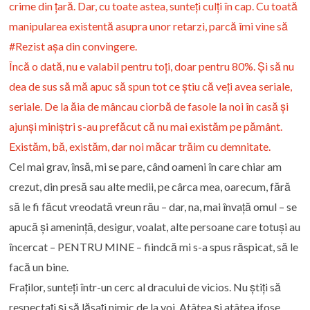
crime din țară. Dar, cu toate astea, sunteți culți în cap. Cu toată
manipularea existentă asupra unor retarzi, parcă îmi vine să
#Rezist
așa din convingere.
Încă o dată, nu e valabil pentru toți, doar pentru 80%. Și să nu
dea de sus să mă apuc să spun tot ce știu că veți avea seriale,
seriale. De la ăia de mâncau ciorbă de fasole la noi în casă și
ajunși miniștri s-au prefăcut că nu mai existăm pe pământ.
Existăm, bă, existăm, dar noi măcar trăim cu demnitate.
Cel mai grav, însă, mi se pare, când oameni în care chiar am
crezut, din presă sau alte medii, pe cârca mea, oarecum, fără
să le fi făcut vreodată vreun rău – dar, na, mai învață omul – se
apucă și amenință, desigur, voalat, alte persoane care totuși au
încercat – PENTRU MINE – fiindcă mi s-a spus răspicat, să le
facă un bine.
Fraților, sunteți într-un cerc al dracului de vicios. Nu știți să
respectați și să lăsați nimic de la voi. Atâtea și atâtea ifose.