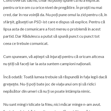
Controversat sau nu, chiar nu puteți spune că nu a explicat
pentru orice om cu orice nivel de pregătire. În proști nu mai
cred, dar în rea voință da. Nu poți pune omul la zid pentru că, în
sfârșit, găsești un PSD-ist care e dispus să explice. Pentru că
lipsa asta de comunicare a fost mereu o problemă în acest
partid. Dar Rădulescu a putut să spună punct cu punct tot
ceea ce trebuie comunicat.
Cum spuneam, vă aștept să înjurați pentru că oricum altceva
nu știți să faceți iar la asta suntem campioni naționali.
Încă odată: Toată lumea trebuie să răspundă în fața legii dacă
greșește. Nu-ți poți bate joc de viața unui om și să ridici
nepăsător din umeri că nu ți se poate întâmpla nimic.
Nu sunt mingi ridicate la fileu, nici măcar minge n-am avut.