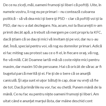
De ce nu ziceți, măi, oameni frumoși și liberi că poftiți. Uite, în
numele vostru, îi rog eu pe primari – nu contează culoarea
politică – să vă dea mici și bere și PSD – clar că poftiți voi și la
PSD, dar nu s-a dat dezlegare. Na, acum, noi la București n-am
primit decât apă, a trebuit să mergem pe cont propriu la KFC,
dacă știam că se dau și mici vă invitam și pe voi, dar nu s-au
dat. Însă, special pentru voi, vă rog eu domnilor primari. Adică
ei fac miting sau protest sau ce o fi el, în fiecare oraș, vă rog,
fie-vă milă. Cât Doamne iartă-mă să coste niște mici pentru
maxim, dar maxim 50 de persoane. Hai că oricât de sărac ar fi
bugetul parcă merită și ei. Fie și de o bere că se anunță
caniculă. Și așa sunt ei ușor bătuți în cap, doar nu vreți să fie
de tot. Dacă primăriile nu vor, fac eu chetă. Punem mână de la
mână. Ce nu fac eu pentru niște oameni frumoși și liberi. Am
uitat când e anunțat marșul ăsta, dar mâine deschid cont