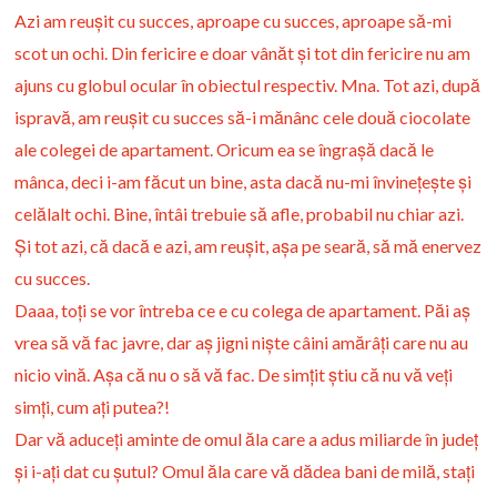
Azi am reușit cu succes, aproape cu succes, aproape să-mi
scot un ochi. Din fericire e doar vânăt și tot din fericire nu am
ajuns cu globul ocular în obiectul respectiv. Mna. Tot azi, după
ispravă, am reușit cu succes să-i mănânc cele două ciocolate
ale colegei de apartament. Oricum ea se îngrașă dacă le
mânca, deci i-am făcut un bine, asta dacă nu-mi învinețește și
celălalt ochi. Bine, întâi trebuie să afle, probabil nu chiar azi.
Și tot azi, că dacă e azi, am reușit, așa pe seară, să mă enervez
cu succes.
Daaa, toți se vor întreba ce e cu colega de apartament. Păi aș
vrea să vă fac javre, dar aș jigni niște câini amărâți care nu au
nicio vină. Așa că nu o să vă fac. De simțit știu că nu vă veți
simți, cum ați putea?!
Dar vă aduceți aminte de omul ăla care a adus miliarde în județ
și i-ați dat cu șutul? Omul ăla care vă dădea bani de milă, stați