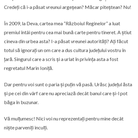
Credeți că i-a păsat vreunui argeșean? Măcar piteștean? Nu!
În 2009, la Deva, cartea mea “Războiul Reginelor” a luat
premiul întâi pentru cea mai bună carte pentru tineret. A știut
cineva din urbea asta? I-a păsat vreunei autorități? Ați făcut
totul să ignorați un om care a dus cultura județului vostru în
țară. Singurul care a scris și a urlat în privința asta a fost
regretatul Marin Ioniță.
Dar pentru voi sunt o paria și puțin vă pasă. Urăsc județul ăsta
și pe cei din vârf care nu apreciază decât banul care și-l pot
băga în buzunar.
Vă mulțumesc! Nici voi nu reprezentați pentru mine decât
niște parveniți inculți.