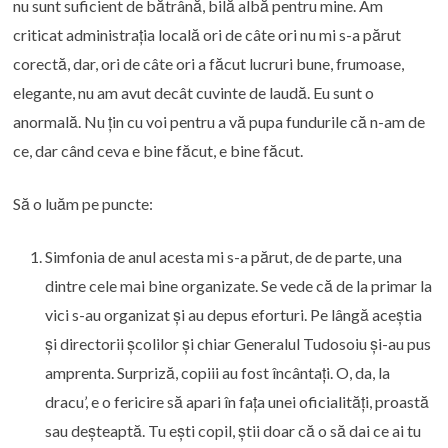
nu sunt suficient de bătrână, bilă albă pentru mine. Am
criticat administrația locală ori de câte ori nu mi s-a părut
corectă, dar, ori de câte ori a făcut lucruri bune, frumoase,
elegante, nu am avut decât cuvinte de laudă. Eu sunt o
anormală. Nu țin cu voi pentru a vă pupa fundurile că n-am de
ce, dar când ceva e bine făcut, e bine făcut.
Să o luăm pe puncte:
Simfonia de anul acesta mi s-a părut, de de parte, una
dintre cele mai bine organizate. Se vede că de la primar la
vici s-au organizat și au depus eforturi. Pe lângă aceștia
și directorii școlilor și chiar Generalul Tudosoiu și-au pus
amprenta. Surpriză, copiii au fost încântați. O, da, la
dracu’, e o fericire să apari în fața unei oficialități, proastă
sau deșteaptă. Tu ești copil, știi doar că o să dai ce ai tu