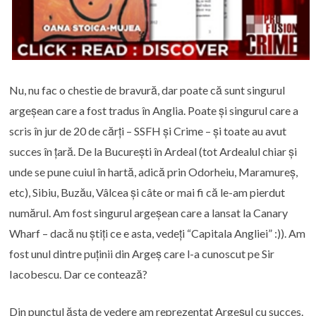
Nu, nu fac o chestie de bravură, dar poate că sunt singurul
argeșean care a fost tradus în Anglia. Poate și singurul care a
scris în jur de 20 de cărți – SSFH și Crime – și toate au avut
succes în țară. De la București în Ardeal (tot Ardealul chiar și
unde se pune cuiul în hartă, adică prin Odorheiu, Maramureș,
etc), Sibiu, Buzău, Vâlcea și câte or mai fi că le-am pierdut
numărul. Am fost singurul argeșean care a lansat la Canary
Wharf – dacă nu știți ce e asta, vedeți “Capitala Angliei” :)). Am
fost unul dintre puținii din Argeș care l-a cunoscut pe Sir
Iacobescu. Dar ce contează?
Din punctul ăsta de vedere am reprezentat Argeșul cu succes.