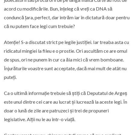
acord cu modificările. Bun, înțeleg că vreți ca DNA să
conduncă țara, perfect, dar intrăm iar în dictatură doar pentru
că nu putem face legi cum trebuie?
Atenție! S-a discutat strict pe legile justiției. Iar treaba asta cu
ridicatul mingiei la fileu e o prostie. Ori ascultăm ce are omul
de spus, ori ne punem în cur ca ăia mici că vrem bomboane.
Înjurăturile voastre sunt acceptate, dacă mai mult de atât nu
puteți.
Ca o ultimă informație trebuie să știți că Deputatul de Argeș
este unul dintre cei care au lucrat și lucrează la aceste legi. În
doar o lună de zile are patruzeci și trei de propuneri
legislative. Alții nu le au într-o viață.