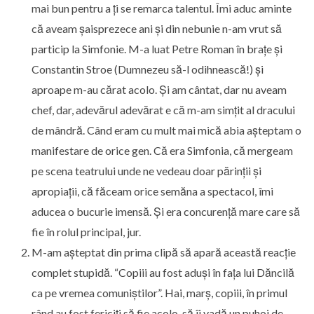
mai bun pentru a ți se remarca talentul. Îmi aduc aminte
că aveam șaisprezece ani și din nebunie n-am vrut să
particip la Simfonie. M-a luat Petre Roman în brațe și
Constantin Stroe (Dumnezeu să-l odihnească!) și
aproape m-au cărat acolo. Și am cântat, dar nu aveam
chef, dar, adevărul adevărat e că m-am simțit al dracului
de mândră. Când eram cu mult mai mică abia așteptam o
manifestare de orice gen. Că era Simfonia, că mergeam
pe scena teatrului unde ne vedeau doar părinții și
apropiații, că făceam orice semăna a spectacol, îmi
aducea o bucurie imensă. Și era concurență mare care să
fie în rolul principal, jur.
M-am așteptat din prima clipă să apară această reacție
complet stupidă. “Copiii au fost aduși în fața lui Dăncilă
ca pe vremea comuniștilor”. Hai, marș, copiii, în primul
rând au fost fericiți să fie acolo, să îi vadă un puhoi de