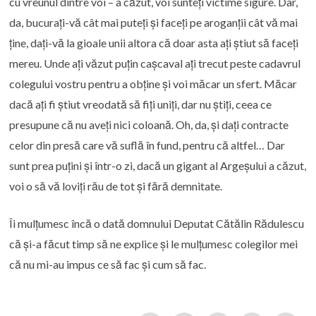
cu vreunul dintre voi – a căzut, voi sunteți victime sigure. Dar,
da, bucurați-vă cât mai puteți și faceți pe aroganții cât vă mai
ține, dați-vă la gioale unii altora că doar asta ați știut să faceți
mereu. Unde ați văzut puțin cașcaval ați trecut peste cadavrul
colegului vostru pentru a obține și voi măcar un sfert. Măcar
dacă ați fi știut vreodată să fiți uniți, dar nu știți, ceea ce
presupune că nu aveți nici coloană. Oh, da, și dați contracte
celor din presă care vă suflă în fund, pentru că altfel… Dar
sunt prea puțini și într-o zi, dacă un gigant al Argeșului a căzut,
voi o să vă loviți rău de tot și fără demnitate.
Îi mulțumesc încă o dată domnului Deputat Cătălin Rădulescu
că și-a făcut timp să ne explice și le mulțumesc colegilor mei
că nu mi-au impus ce să fac și cum să fac.