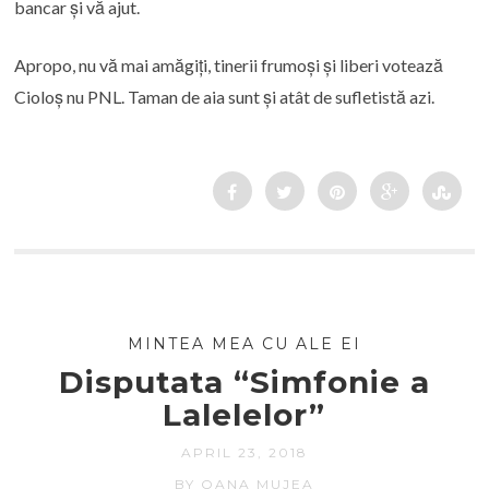
bancar și vă ajut.
Apropo, nu vă mai amăgiți, tinerii frumoși și liberi votează
Cioloș nu PNL. Taman de aia sunt și atât de sufletistă azi.
MINTEA MEA CU ALE EI
Disputata “Simfonie a
Lalelelor”
APRIL 23, 2018
BY OANA MUJEA