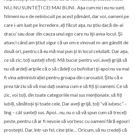
NU, NU SUNTEȚI CEI MAI BUNI. Așa cum nici eu nu sunt.
Nimeni nu e de neînlocuit pe acest pământ, dar voi, oameni pe
care i-am luat pe încredere, ați făcut așa, nu știu dacă de-ai
dracu’ sau doar din cauza unui ego care nu își avea locul. Și
atunci când am știut sigur că un om e vinovat m-am gândit de
două ori, pentru că eu mă mai pun și în locul celuilalt. Dar așa,
ce să zic, toți sunteți sfinți. Mă bucur pentru voi, aveți grijă să
nu vă ardeți aripile că o să cădeți cu bufnituri și apoi nu va mai
fi vina administrației pentru groapa din carosabil. Știu că e
prea târziu să vă mai dați seama cum e să fiți și oameni. Ce să
zic, voi toți, din toate categoriile mai sus menționate, să fiți
iubiți, sănătoși și toate cele. Dar aveți grijă, toți “vă iubesc” –
ling – cât sunteți sus. Apoi…nu, nu o să vă spun cum să treceți
peste, pentru că ar fi nevoie să vorbesc cu oameni fără egouri
prostești. Dar, într-un fel, cine știe… Oricum, să nu credeți că