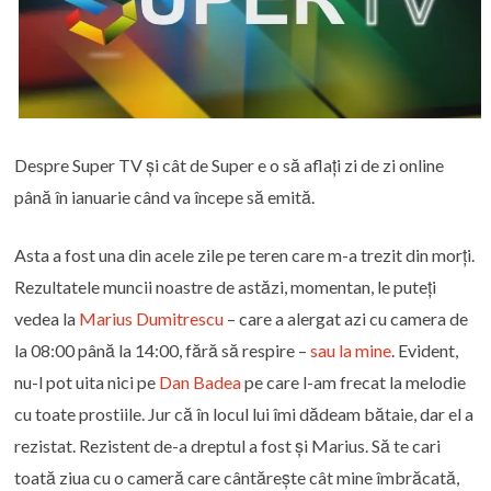
Despre Super TV și cât de Super e o să aflați zi de zi online
până în ianuarie când va începe să emită.
Asta a fost una din acele zile pe teren care m-a trezit din morți.
Rezultatele muncii noastre de astăzi, momentan, le puteți
vedea la
Marius Dumitrescu
– care a alergat azi cu camera de
la 08:00 până la 14:00, fără să respire –
sau la mine
. Evident,
nu-l pot uita nici pe
Dan Badea
pe care l-am frecat la melodie
cu toate prostiile. Jur că în locul lui îmi dădeam bătaie, dar el a
rezistat. Rezistent de-a dreptul a fost și Marius. Să te cari
toată ziua cu o cameră care cântărește cât mine îmbrăcată,