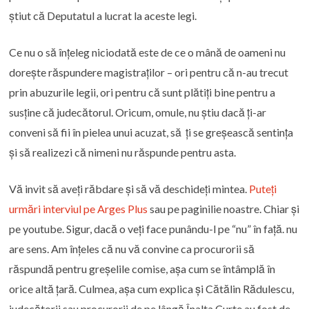
știut că Deputatul a lucrat la aceste legi.
Ce nu o să înțeleg niciodată este de ce o mână de oameni nu
dorește răspundere magistraților – ori pentru că n-au trecut
prin abuzurile legii, ori pentru că sunt plătiți bine pentru a
susține că judecătorul. Oricum, omule, nu știu dacă ți-ar
conveni să fii în pielea unui acuzat, să ți se greșească sentința
și să realizezi că nimeni nu răspunde pentru asta.
Vă invit să aveți răbdare și să vă deschideți mintea.
Puteți
urmări interviul pe Arges Plus
sau pe paginilie noastre. Chiar și
pe youtube. Sigur, dacă o veți face punându-l pe “nu” în față. nu
are sens. Am înțeles că nu vă convine ca procurorii să
răspundă pentru greșelile comise, așa cum se întâmplă în
orice altă țară. Culmea, așa cum explica și Cătălin Rădulescu,
judecătorii sau procurorii de pe lângă Înalta Curte au fost de