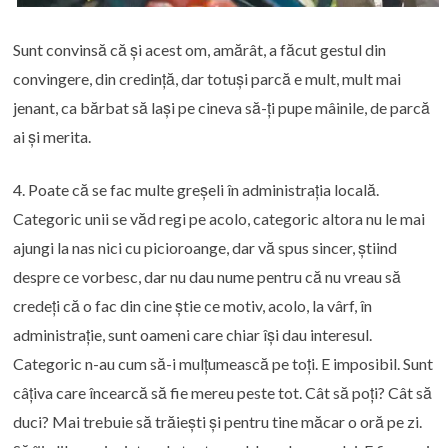
Sunt convinsă că și acest om, amărât, a făcut gestul din
convingere, din credință, dar totuși parcă e mult, mult mai
jenant, ca bărbat să lași pe cineva să-ți pupe mâinile, de parcă
ai și merita.
4. Poate că se fac multe greșeli în administrația locală.
Categoric unii se văd regi pe acolo, categoric altora nu le mai
ajungi la nas nici cu picioroange, dar vă spus sincer, știind
despre ce vorbesc, dar nu dau nume pentru că nu vreau să
credeți că o fac din cine știe ce motiv, acolo, la vârf, în
administrație, sunt oameni care chiar își dau interesul.
Categoric n-au cum să-i mulțumească pe toți. E imposibil. Sunt
câțiva care încearcă să fie mereu peste tot. Cât să poți? Cât să
duci? Mai trebuie să trăiești și pentru tine măcar o oră pe zi.