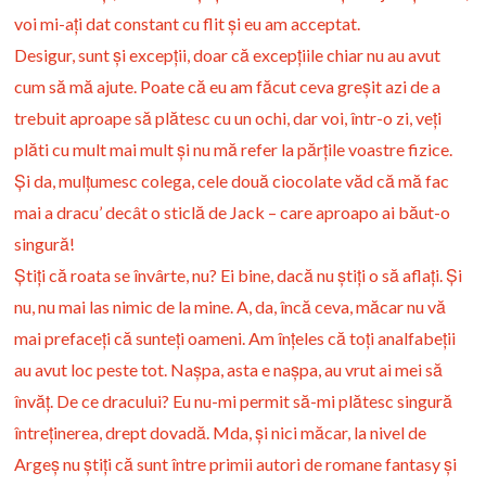
voi mi-ați dat constant cu flit și eu am acceptat.
Desigur, sunt și excepții, doar că excepțiile chiar nu au avut
cum să mă ajute. Poate că eu am făcut ceva greșit azi de a
trebuit aproape să plătesc cu un ochi, dar voi, într-o zi, veți
plăti cu mult mai mult și nu mă refer la părțile voastre fizice.
Și da, mulțumesc colega, cele două ciocolate văd că mă fac
mai a dracu’ decât o sticlă de Jack – care aproapo ai băut-o
singură!
Știți că roata se învârte, nu? Ei bine, dacă nu știți o să aflați. Și
nu, nu mai las nimic de la mine. A, da, încă ceva, măcar nu vă
mai prefaceți că sunteți oameni. Am înțeles că toți analfabeții
au avut loc peste tot. Nașpa, asta e nașpa, au vrut ai mei să
învăț. De ce dracului? Eu nu-mi permit să-mi plătesc singură
întreținerea, drept dovadă. Mda, și nici măcar, la nivel de
Argeș nu știți că sunt între primii autori de romane fantasy și