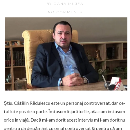
BY OANA MUJEA
NO COMMENTS
Știu, Cătălin Rădulescu este un personaj controversat, dar ce-
i al lui e pus de o parte. Îmi asum înjurăturile, așa cum îmi asum
orice în viață. Dacă mi-am dorit acest interviu mi l-am dorit nu
pentru a da de pământ cu omul controversat și pentru că am