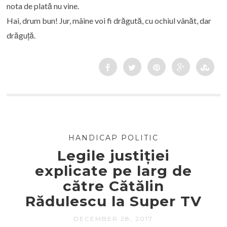
nota de plată nu vine.
Hai, drum bun! Jur, mâine voi fi drăgută, cu ochiul vânăt, dar
drăguță.
HANDICAP POLITIC
Legile justiției
explicate pe larg de
către Cătălin
Rădulescu la Super TV
DECEMBER 28, 2017