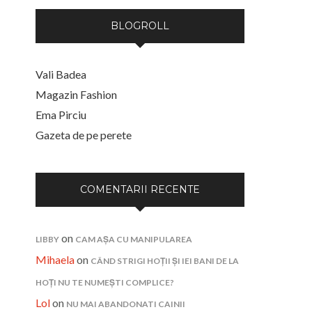
BLOGROLL
Vali Badea
Magazin Fashion
Ema Pirciu
Gazeta de pe perete
COMENTARII RECENTE
on
LIBBY
CAM AȘA CU MANIPULAREA
Mihaela
on
CÂND STRIGI HOȚII ȘI IEI BANI DE LA
HOȚI NU TE NUMEȘTI COMPLICE?
Lol
on
NU MAI ABANDONATI CAINII