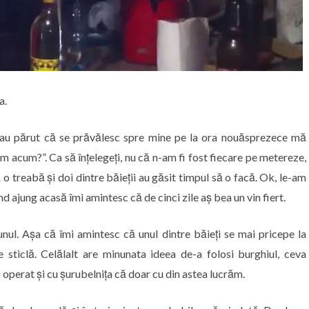
a.
le au părut că se prăvălesc spre mine pe la ora nouăsprezece mă
m acum?”. Ca să înțelegeți, nu că n-am fi fost fiecare pe metereze,
 o treabă și doi dintre băieții au găsit timpul să o facă. Ok, le-am
 ajung acasă îmi amintesc că de cinci zile aș bea un vin fiert.
unul. Așa că îmi amintesc că unul dintre băieți se mai pricepe la
 sticlă. Celălalt are minunata ideea de-a folosi burghiul, ceva
operat și cu șurubelnița că doar cu din astea lucrăm.