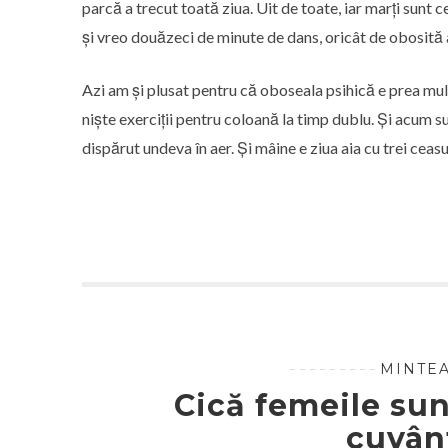
parcă a trecut toată ziua. Uit de toate, iar marți sunt ce
și vreo douăzeci de minute de dans, oricât de obosită aș
Azi am și plusat pentru că oboseala psihică e prea mu
niște exerciții pentru coloană la timp dublu. Și acum s
dispărut undeva în aer. Și mâine e ziua aia cu trei ceasur
MINTEA
Cică femeile sun
cuvân