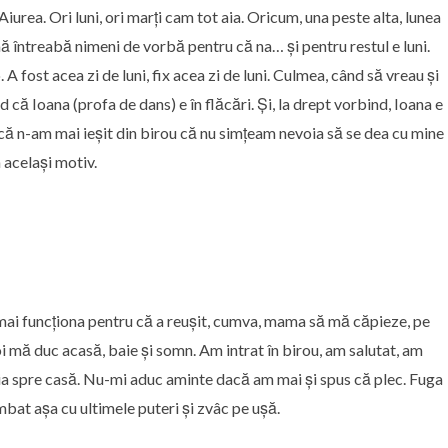
urea. Ori luni, ori marți cam tot aia. Oricum, una peste alta, lunea
mă întreabă nimeni de vorbă pentru că na… și pentru restul e luni.
 A fost acea zi de luni, fix acea zi de luni. Culmea, când să vreau și
că Ioana (profa de dans) e în flăcări. Și, la drept vorbind, Ioana e
 că n-am mai ieșit din birou că nu simțeam nevoia să se dea cu mine
 același motiv.
 mai funcționa pentru că a reușit, cumva, mama să mă căpieze, pe
 mă duc acasă, baie și somn. Am intrat în birou, am salutat, am
elia spre casă. Nu-mi aduc aminte dacă am mai și spus că plec. Fuga
bat așa cu ultimele puteri și zvâc pe ușă.