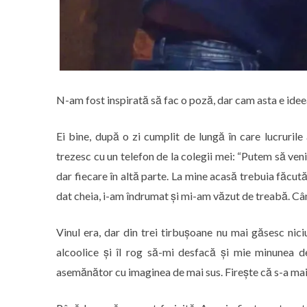
N-am fost inspirată să fac o poză, dar cam asta e idee
Ei bine, după o zi cumplit de lungă în care lucruri
trezesc cu un telefon de la colegii mei: “Putem să veni
dar fiecare în altă parte. La mine acasă trebuia făcută
dat cheia, i-am îndrumat și mi-am văzut de treabă. Când
Vinul era, dar din trei tirbușoane nu mai găsesc nici
alcoolice și îl rog să-mi desfacă și mie minunea de
asemănător cu imaginea de mai sus. Firește că s-a mai 