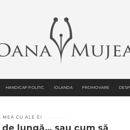
HANDICAP POLITIC
IOLANDA
PROMOVARE
DESP
 MEA CU ALE EI
t de lungă… sau cum să