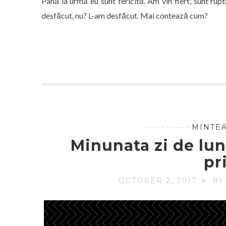
Până la urmă eu sunt fericită. Am vin fiert, sunt rupt
desfăcut, nu? L-am desfăcut. Mai contează cum?
MINTEA
Minunata zi de lun
pr
OCTOBER 2, 2017
BY