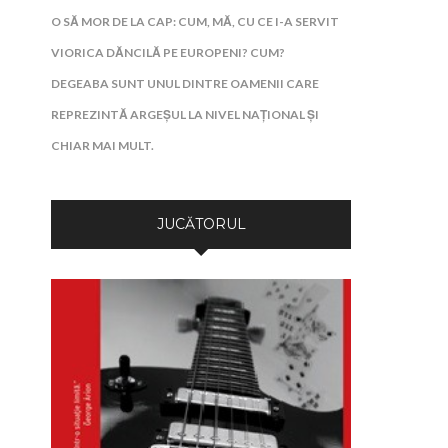
O SĂ MOR DE LA CAP: CUM, MĂ, CU CE I-A SERVIT
VIORICA DĂNCILĂ PE EUROPENI? CUM?
DEGEABA SUNT UNUL DINTRE OAMENII CARE
REPREZINTĂ ARGEȘUL LA NIVEL NAȚIONAL ȘI
CHIAR MAI MULT.
JUCĂTORUL