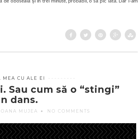
ă de oboseală și în trei minute, probabil, o să pic lată. Dar l-am
 MEA CU ALE EI
i. Sau cum să o “stingi”
in dans.
 OANA MUJEA
NO COMMENTS