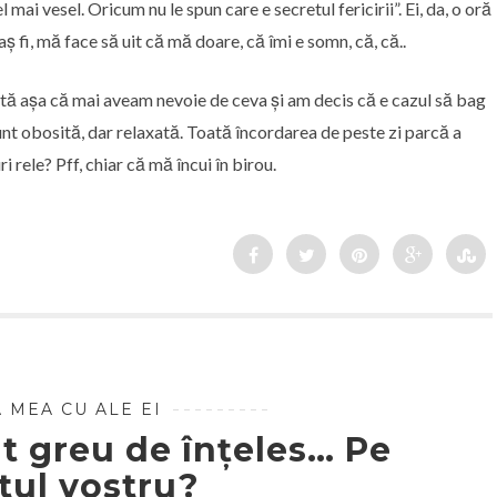
l mai vesel. Oricum nu le spun care e secretul fericirii”. Ei, da, o oră
 fi, mă face să uit că mă doare, că îmi e somn, că, că..
ltă așa că mai aveam nevoie de ceva și am decis că e cazul să bag
unt obosită, dar relaxată. Toată încordarea de peste zi parcă a
i rele? Pff, chiar că mă încui în birou.
 MEA CU ALE EI
t greu de înțeles… Pe
tul vostru?