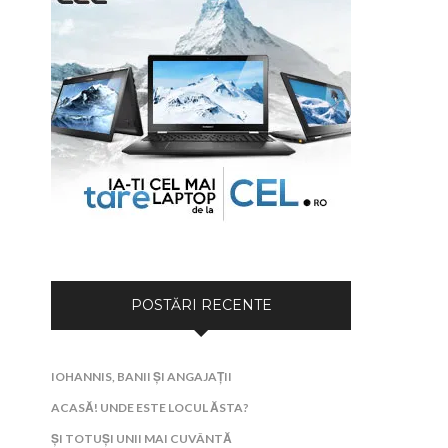
POSTĂRI RECENTE
IOHANNIS, BANII ȘI ANGAJAȚII
ACASĂ! UNDE ESTE LOCUL ĂSTA?
ȘI TOTUȘI UNII MAI CUVÂNTĂ