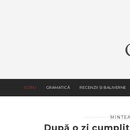
SCRIU
GRAMATICĂ
RECENZII ȘI BALIVERNE
MINTEA
După o zi cumpli