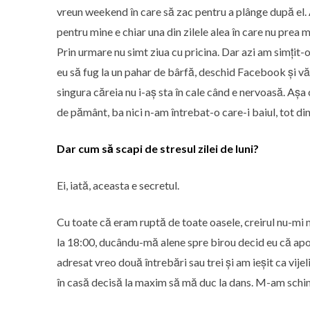
vreun weekend în care să zac pentru a plânge după el. Ai
pentru mine e chiar una din zilele alea în care nu prea 
Prin urmare nu simt ziua cu pricina. Dar azi am simțit-o.
eu să fug la un pahar de bârfă, deschid Facebook și văd 
singura căreia nu i-aș sta în cale când e nervoasă. Așa
de pământ, ba nici n-am întrebat-o care-i baiul, tot din
Dar cum să scapi de stresul zilei de luni?
Ei, iată, aceasta e secretul.
Cu toate că eram ruptă de toate oasele, creirul nu-mi
la 18:00, ducându-mă alene spre birou decid eu că apoi
adresat vreo două întrebări sau trei și am ieșit ca vij
în casă decisă la maxim să mă duc la dans. M-am schim