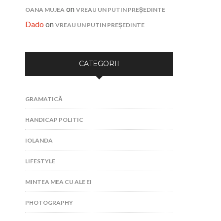
on
OANA MUJEA
VREAU UN PUTIN PREȘEDINTE
Dado
on
VREAU UN PUTIN PREȘEDINTE
CATEGORII
GRAMATICĂ
HANDICAP POLITIC
IOLANDA
LIFESTYLE
MINTEA MEA CU ALE EI
PHOTOGRAPHY