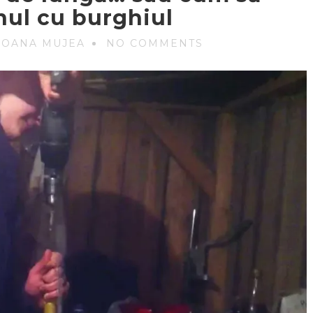
nul cu burghiul
 OANA MUJEA
NO COMMENTS