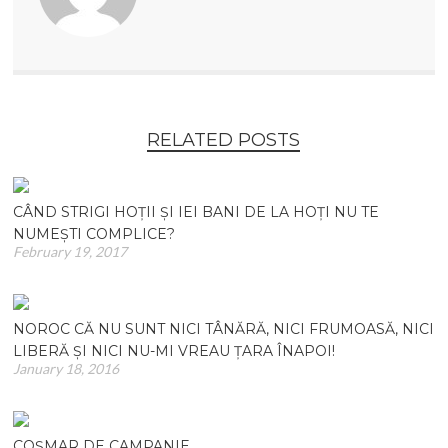
i
w
n
i
d
n
o
d
w
o
)
w
)
RELATED POSTS
CÂND STRIGI HOȚII ȘI IEI BANI DE LA HOȚI NU TE
NUMEȘTI COMPLICE?
February 19, 2017
NOROC CĂ NU SUNT NICI TÂNĂRĂ, NICI FRUMOASĂ, NICI
LIBERĂ ȘI NICI NU-MI VREAU ȚARA ÎNAPOI!
January 18, 2016
COȘMAR DE CAMPANIE.