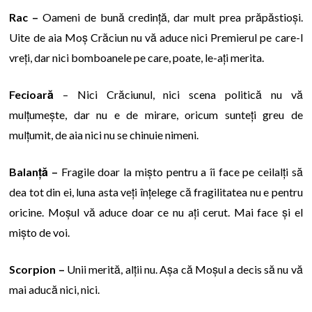
Rac –
Oameni de bună credință, dar mult prea prăpăstioși.
Uite de aia Moș Crăciun nu vă aduce nici Premierul pe care-l
vreți, dar nici bomboanele pe care, poate, le-ați merita.
Fecioară
– Nici Crăciunul, nici scena politică nu vă
mulțumește, dar nu e de mirare, oricum sunteți greu de
mulțumit, de aia nici nu se chinuie nimeni.
Balanță –
Fragile doar la mișto pentru a îi face pe ceilalți să
dea tot din ei, luna asta veți înțelege că fragilitatea nu e pentru
oricine. Moșul vă aduce doar ce nu ați cerut. Mai face și el
mișto de voi.
Scorpion –
Unii merită, alții nu. Așa că Moșul a decis să nu vă
mai aducă nici, nici.