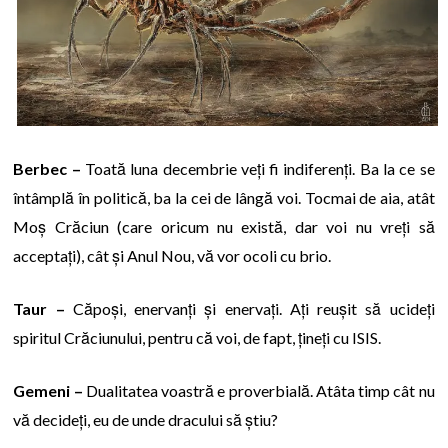
Berbec –
Toată luna decembrie veți fi indiferenți. Ba la ce se
întâmplă în politică, ba la cei de lângă voi. Tocmai de aia, atât
Moș Crăciun (care oricum nu există, dar voi nu vreți să
acceptați), cât și Anul Nou, vă vor ocoli cu brio.
Taur –
Căpoși, enervanți și enervați. Ați reușit să ucideți
spiritul Crăciunului, pentru că voi, de fapt, țineți cu ISIS.
Gemeni –
Dualitatea voastră e proverbială. Atâta timp cât nu
vă decideți, eu de unde dracului să știu?