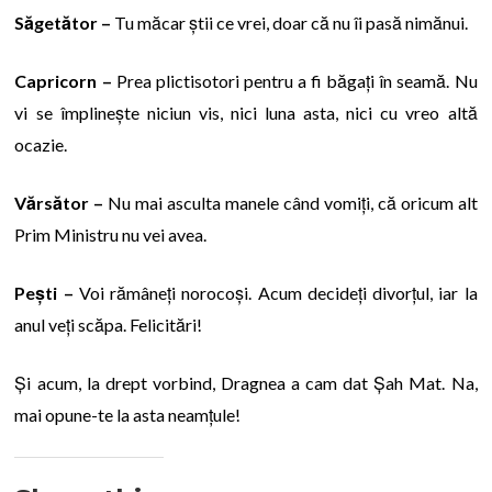
Săgetător –
Tu măcar știi ce vrei, doar că nu îi pasă nimănui.
Capricorn –
Prea plictisotori pentru a fi băgați în seamă. Nu
vi se împlinește niciun vis, nici luna asta, nici cu vreo altă
ocazie.
Vărsător –
Nu mai asculta manele când vomiți, că oricum alt
Prim Ministru nu vei avea.
Pești –
Voi rămâneți norocoși. Acum decideți divorțul, iar la
anul veți scăpa. Felicitări!
Și acum, la drept vorbind, Dragnea a cam dat Șah Mat. Na,
mai opune-te la asta neamțule!