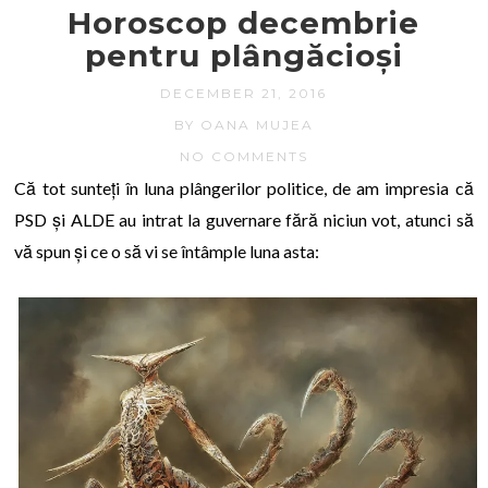
Horoscop decembrie
pentru plângăcioși
DECEMBER 21, 2016
BY OANA MUJEA
NO COMMENTS
Că tot sunteți în luna plângerilor politice, de am impresia că
PSD și ALDE au intrat la guvernare fără niciun vot, atunci să
vă spun și ce o să vi se întâmple luna asta: