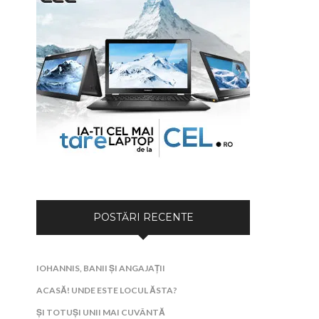
POSTĂRI RECENTE
IOHANNIS, BANII ȘI ANGAJAȚII
ACASĂ! UNDE ESTE LOCUL ĂSTA?
ȘI TOTUȘI UNII MAI CUVÂNTĂ