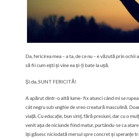
Da, fericirea mea – a ta, de ce nu – e văzută prin ochii al
să fii cum ești și vine ea și-ți bate la ușă.
Și da, SUNT FERICITĂ!
A apărut dintr-o altă lume- fix atunci când mi se rupea -
cât negru sub unghie de vreo creatură masculină. Doar 
viață. Cu educație, bun simț, fără presiuni, dar cu o m
venit așa de niciunde fiind matur, purtându-se ca atare 
își găsesc niciodată mersul spre concret și speranțe tr