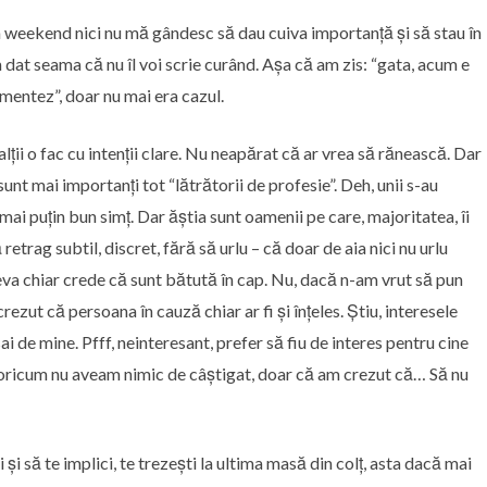
n weekend nici nu mă gândesc să dau cuiva importanță și să stau în
m dat seama că nu îl voi scrie curând. Așa că am zis: “gata, acum e
umentez”, doar nu mai era cazul.
 alții o fac cu intenții clare. Nu neapărat că ar vrea să rănească. Dar
sunt mai importanți tot “lătrătorii de profesie”. Deh, unii s-au
i mai puțin bun simț. Dar ăștia sunt oamenii pe care, majoritatea, îi
retrag subtil, discret, fără să urlu – că doar de aia nici nu urlu
va chiar crede că sunt bătută în cap. Nu, dacă n-am vrut să pun
rezut că persoana în cauză chiar ar fi și înțeles. Știu, interesele
 de mine. Pfff, neinteresant, prefer să fiu de interes pentru cine
eu oricum nu aveam nimic de câștigat, doar că am crezut că… Să nu
ii și să te implici, te trezești la ultima masă din colț, asta dacă mai