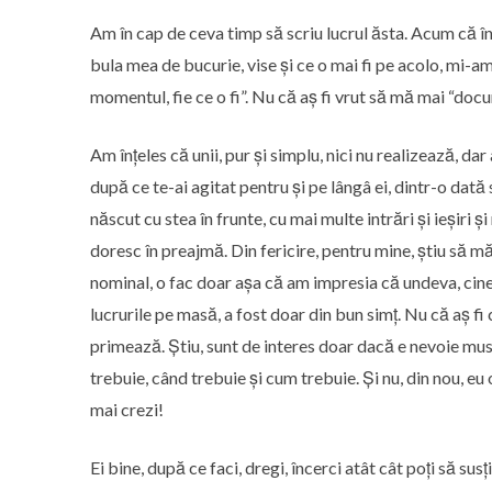
Am în cap de ceva timp să scriu lucrul ăsta. Acum că î
bula mea de bucurie, vise și ce o mai fi pe acolo, mi-a
momentul, fie ce o fi”. Nu că aș fi vrut să mă mai “doc
Am înțeles că unii, pur și simplu, nici nu realizează, dar
după ce te-ai agitat pentru și pe lângâ ei, dintr-o dată 
născut cu stea în frunte, cu mai multe intrări și ieșiri ș
doresc în preajmă. Din fericire, pentru mine, știu să mă 
nominal, o fac doar așa că am impresia că undeva, cine
lucrurile pe masă, a fost doar din bun simț. Nu că aș fi c
primează. Știu, sunt de interes doar dacă e nevoie musai
trebuie, când trebuie și cum trebuie. Și nu, din nou, 
mai crezi!
Ei bine, după ce faci, dregi, încerci atât cât poți să susț