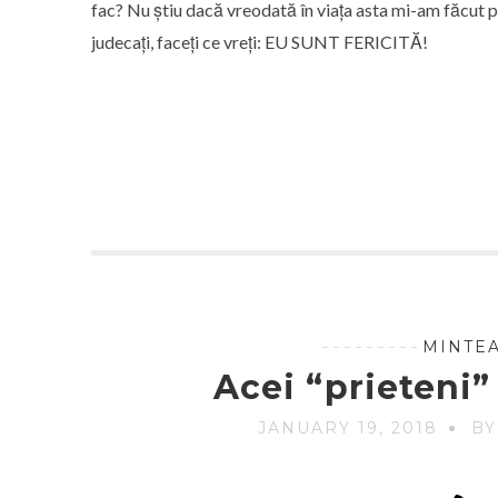
fac? Nu știu dacă vreodată în viața asta mi-am făcut pub
judecați, faceți ce vreți: EU SUNT FERICITĂ!
MINTEA
Acei “prieteni” 
JANUARY 19, 2018
BY