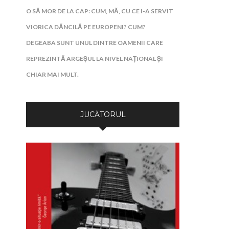
O SĂ MOR DE LA CAP: CUM, MĂ, CU CE I-A SERVIT
VIORICA DĂNCILĂ PE EUROPENI? CUM?
DEGEABA SUNT UNUL DINTRE OAMENII CARE
REPREZINTĂ ARGEȘUL LA NIVEL NAȚIONAL ȘI
CHIAR MAI MULT.
JUCĂTORUL