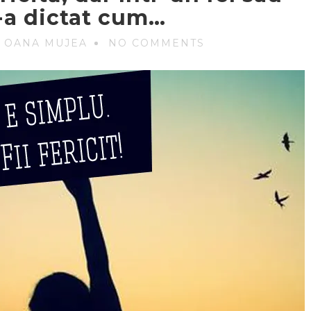
s-a dictat cum…
 OANA MUJEA
NO COMMENTS