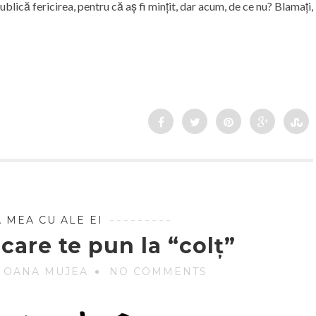
lică fericirea, pentru că aș fi mințit, dar acum, de ce nu? Blamați,
 MEA CU ALE EI
care te pun la “colț”
 OANA MUJEA
NO COMMENTS