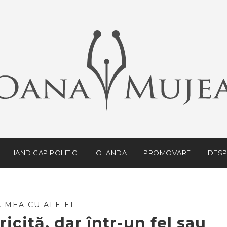
HANDICAP POLITIC
IOLANDA
PROMOVARE
DESP
 MEA CU ALE EI
ricită, dar într-un fel sau