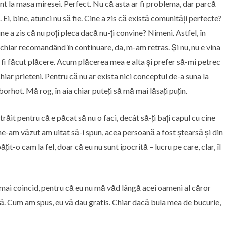
sunt la masa miresei. Perfect. Nu că asta ar fi problema, dar parcă
u. Ei, bine, atunci nu să fie. Cine a zis că există comunități perfecte?
ne a zis că nu poți pleca dacă nu-ți convine? Nimeni. Astfel, în
chiar recomandând în continuare, da, m-am retras. Și nu, nu e vina
fi făcut plăcere. Acum plăcerea mea e alta și prefer să-mi petrec
hiar prieteni. Pentru că nu ar exista nici conceptul de-a suna la
orhot. Mă rog, în aia chiar puteți să mă mai lăsați puțin.
răit pentru că e păcat să nu o faci, decât să-ți bați capul cu cine
 ne-am văzut am uitat să-i spun, acea persoană a fost ștearsă și din
ățit-o cam la fel, doar că eu nu sunt ipocrită – lucru pe care, clar, îl
u mai coincid, pentru că eu nu mă văd lângă acei oameni al căror
. Cum am spus, eu vă dau gratis. Chiar dacă bula mea de bucurie,