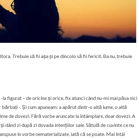
tora. Trebuie să fii așa și pe dincolo să fii fericit. Ba nu, trebuie
la figurat – de oricine și orice, fix atunci când nu-mi mai păsa nici
bărbați -. Și cum apuneam: a apărut dintr-o altă lume, o altă
ulțime de dovezi. Fără vorbe aruncate la întâmplare, doar dovezi. A
și dând zi după zi dovada intențiilor sale. Sătulă de cuvinte ce nu
anspuse în vorbe nematerializate, iată că se poate. Mai întâi