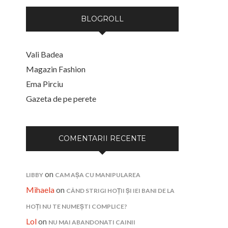
BLOGROLL
Vali Badea
Magazin Fashion
Ema Pirciu
Gazeta de pe perete
COMENTARII RECENTE
on
LIBBY
CAM AȘA CU MANIPULAREA
Mihaela
on
CÂND STRIGI HOȚII ȘI IEI BANI DE LA
HOȚI NU TE NUMEȘTI COMPLICE?
Lol
on
NU MAI ABANDONATI CAINII