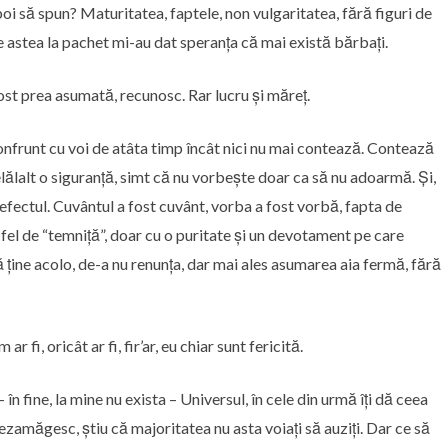
i să spun? Maturitatea, faptele, non vulgaritatea, fără figuri de
 astea la pachet mi-au dat speranța că mai există bărbați.
st prea asumată, recunosc. Rar lucru și măreț.
 confrunt cu voi de atâta timp încât nici nu mai contează. Contează
celălalt o siguranță, simt că nu vorbește doar ca să nu adoarmă. Și,
defectul. Cuvântul a fost cuvânt, vorba a fost vorbă, fapta de
fel de “temniță”, doar cu o puritate și un devotament pe care
ține acolo, de-a nu renunța, dar mai ales asumarea aia fermă, fără
r fi, oricât ar fi, fir’ar, eu chiar sunt fericită.
n fine, la mine nu exista – Universul, în cele din urmă îți dă ceea
 dezamăgesc, știu că majoritatea nu asta voiați să auziți. Dar ce să