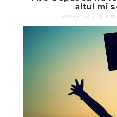
altul mi 
JANUARY 22, 2018
BY