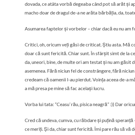
dovada, ce atâta vorbă degeaba când pot să arăt și apo
macho doar de dragul de-a ne arăta bărbăția, da, toate
Asumarea faptelor și vorbelor – chiar dacă eu nu am fo
Critici, oh, oricum veți găsi de criticat. Știu asta. Mă
doar că sunt fericită. Chiar sunt. În sfârșit simt de la 
da, uneori, bine, de multe ori am testat și nu am găsit 
asemenea. Fără niciun fel de constrângere, fără niciun 
credeam că oamenii l-au pierdut. Voința aceea de-a mă 
a mă presa pe mine să fac același lucru.
Vorba lui tata: “Ceasu’ rău, pisica neagră” :)) Dar oricum a
Cred că undeva, cumva, cu răbdare și puțină speranță – î
ce meriți. Și da, chiar sunt fericită. Îmi pare rău să vă