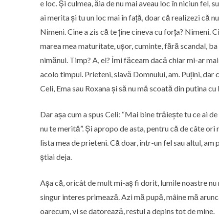
e loc. Și culmea, ăia de nu mai aveau loc în niciun fel, 
ai merita și tu un loc mai în față, doar că realizezi că n
Nimeni. Cine a zis că te ține cineva cu forța? Nimeni. Ci
marea mea maturitate, ușor, cuminte, fără scandal, ba 
nimănui. Timp? A, el? Îmi făceam dacă chiar mi-ar mai 
acolo timpul. Prieteni, slavă Domnului, am. Puțini, dar c
Celi, Ema sau Roxana și să nu mă scoată din putina cu b
Dar așa cum a spus Celi: “Mai bine trăiește tu ce ai de t
nu te merită”. Și apropo de asta, pentru că de câte ori
lista mea de prieteni. Că doar, într-un fel sau altul, am p
știai deja.
Așa că, oricât de mult mi-aș fi dorit, lumile noastre n
singur interes primează. Azi mă pupă, mâine mă aruncă
oarecum, vi se datorează, restul a depins tot de mine.