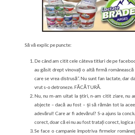
Să vă explic pe puncte:
De când am citit cele câteva titluri de pe faceb
au găsit drept vinovați o altă firmă românească 
care se vrea distrusă”. Nu sunt fan lactate, dar
vrut s-o detroneze. FĂCĂTURĂ.
Nu, nu m-am uitat la știri, n-am citit ziare, nu
abjecte – dacă au fost – și să rămân tot la aceea
adevărul! Care ar fi adevărul? S-a ajuns la concl
corect, doar că ei nu au fost tratați corect, logica 
Se face o campanie împotriva firmelor româneșt