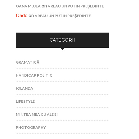
on
OANA MUJEA
VREAU UN PUTIN PREȘEDINTE
Dado
on
VREAU UN PUTIN PREȘEDINTE
CATEGORII
GRAMATICĂ
HANDICAP POLITIC
IOLANDA
LIFESTYLE
MINTEA MEA CU ALE EI
PHOTOGRAPHY