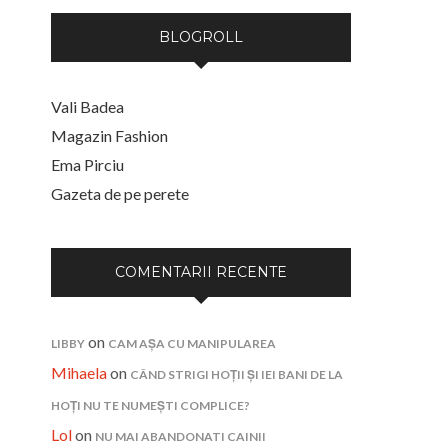
BLOGROLL
Vali Badea
Magazin Fashion
Ema Pirciu
Gazeta de pe perete
COMENTARII RECENTE
on
LIBBY
CAM AȘA CU MANIPULAREA
Mihaela
on
CÂND STRIGI HOȚII ȘI IEI BANI DE LA
HOȚI NU TE NUMEȘTI COMPLICE?
Lol
on
NU MAI ABANDONATI CAINII