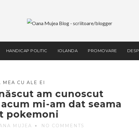
HANDICAP POLITIC
IOLANDA
PROMOVARE
DESP
 MEA CU ALE EI
născut am cunoscut
a acum mi-am dat seama
nt pokemoni
ANA MUJEA
NO COMMENTS