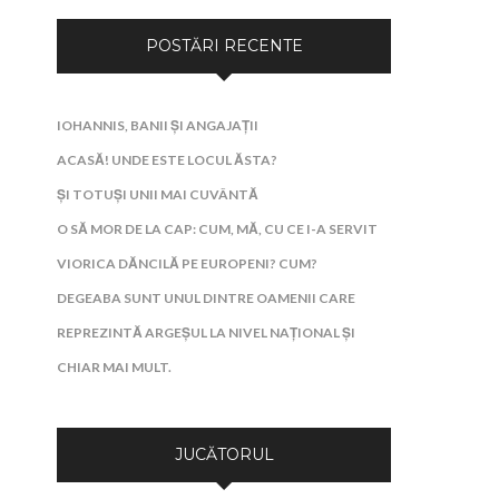
POSTĂRI RECENTE
IOHANNIS, BANII ȘI ANGAJAȚII
ACASĂ! UNDE ESTE LOCUL ĂSTA?
ȘI TOTUȘI UNII MAI CUVÂNTĂ
O SĂ MOR DE LA CAP: CUM, MĂ, CU CE I-A SERVIT
VIORICA DĂNCILĂ PE EUROPENI? CUM?
DEGEABA SUNT UNUL DINTRE OAMENII CARE
REPREZINTĂ ARGEȘUL LA NIVEL NAȚIONAL ȘI
CHIAR MAI MULT.
JUCĂTORUL