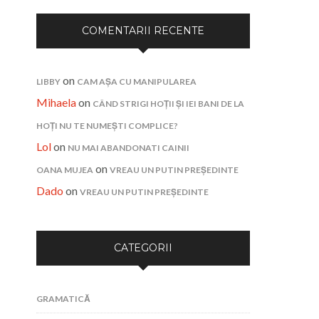
COMENTARII RECENTE
on
LIBBY
CAM AȘA CU MANIPULAREA
Mihaela
on
CÂND STRIGI HOȚII ȘI IEI BANI DE LA
HOȚI NU TE NUMEȘTI COMPLICE?
Lol
on
NU MAI ABANDONATI CAINII
on
OANA MUJEA
VREAU UN PUTIN PREȘEDINTE
Dado
on
VREAU UN PUTIN PREȘEDINTE
CATEGORII
GRAMATICĂ