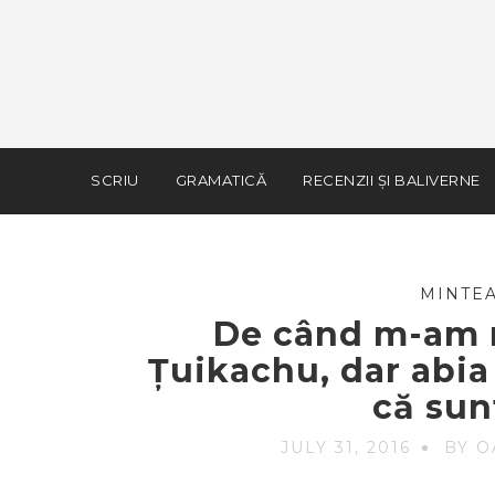
SCRIU
GRAMATICĂ
RECENZII ȘI BALIVERNE
MINTEA
De când m-am 
Țuikachu, dar abi
că su
JULY 31, 2016
BY O