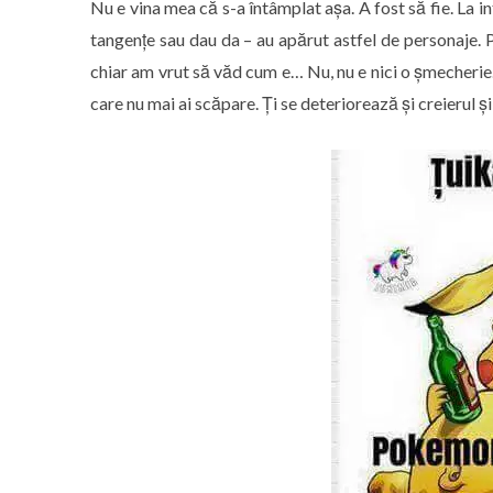
Nu e vina mea că s-a întâmplat așa. A fost să fie. La i
tangențe sau dau da – au apărut astfel de personaje. P
chiar am vrut să văd cum e… Nu, nu e nici o șmecherie. Î
care nu mai ai scăpare. Ți se deteriorează și creierul și