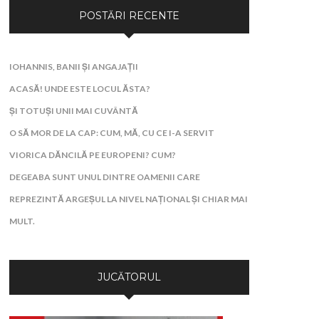
POSTĂRI RECENTE
IOHANNIS, BANII ȘI ANGAJAȚII
ACASĂ! UNDE ESTE LOCUL ĂSTA?
ȘI TOTUȘI UNII MAI CUVÂNTĂ
O SĂ MOR DE LA CAP: CUM, MĂ, CU CE I-A SERVIT
VIORICA DĂNCILĂ PE EUROPENI? CUM?
DEGEABA SUNT UNUL DINTRE OAMENII CARE
REPREZINTĂ ARGEȘUL LA NIVEL NAȚIONAL ȘI CHIAR MAI
MULT.
JUCĂTORUL