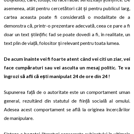
asemenea, atât pentru cercetători cât și pentru publicul larg,
cartea aceasta poate fi considerată o modalitate de a
demonstra că, printr-o prezentare adecvată, ceea ce pare a fi
doar un text științific fad se poate dovedi a fi, în realitate, un
text plin de viață, folositor și relevant pentru toata lumea.
De acum înainte vei fi foarte atent când vei citi un ziar, vei
face cumpăraturi sau vei asculta un mesaj politic. Te va
îngrozi să afli că ești manipulat 24 de ore din 24 !
Supunerea față de o autoritate este un comportament uman
general, rezultând din statutul de ființă socială al omului.
Adesea acest comportament se află la originea încercărilor
de manipulare.
Sinteza a bogatei literaturi consacrate subiectului în ultimele