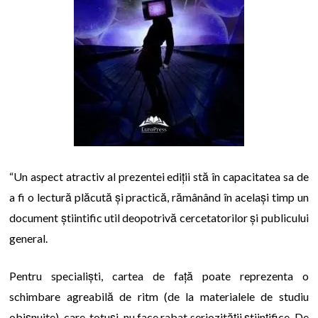
“Un aspect atractiv al prezentei ediții stă în capacitatea sa de
a fi o lectură plăcută și practică, rămânând în același timp un
document știintific util deopotrivă cercetatorilor și publicului
general.
Pentru specialiști, cartea de față poate reprezenta o
schimbare agreabilă de ritm (de la materialele de studiu
obișnuite), care, totuși, nu face rabat seriozității științifice. De