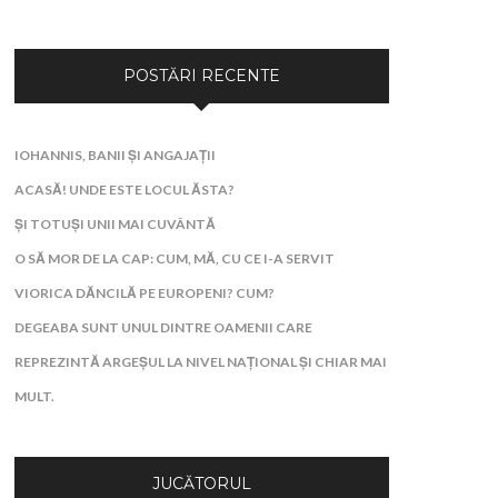
POSTĂRI RECENTE
IOHANNIS, BANII ȘI ANGAJAȚII
ACASĂ! UNDE ESTE LOCUL ĂSTA?
ȘI TOTUȘI UNII MAI CUVÂNTĂ
O SĂ MOR DE LA CAP: CUM, MĂ, CU CE I-A SERVIT
VIORICA DĂNCILĂ PE EUROPENI? CUM?
DEGEABA SUNT UNUL DINTRE OAMENII CARE
REPREZINTĂ ARGEȘUL LA NIVEL NAȚIONAL ȘI CHIAR MAI
MULT.
JUCĂTORUL