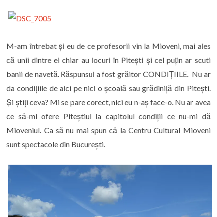
M-am întrebat și eu de ce profesorii vin la Mioveni, mai ales
că unii dintre ei chiar au locuri în Pitești și cel puțin ar scuti
banii de navetă. Răspunsul a fost grăitor CONDIȚIILE. Nu ar
da condițiile de aici pe nici o școală sau grădiniță din Pitești.
Și știți ceva? Mi se pare corect, nici eu n-aș face-o. Nu ar avea
ce să-mi ofere Piteștiul la capitolul condiții ce nu-mi dă
Mioveniul. Ca să nu mai spun că la Centru Cultural Mioveni
sunt spectacole din București.