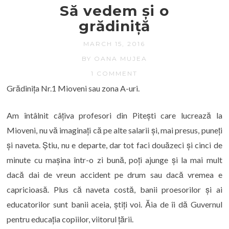
Să vedem și o
grădiniță
MARCH 15, 2016
BY OANA MUJEA
1 COMMENT
Grădinița Nr.1 Mioveni sau zona A-uri.
Am întâlnit câțiva profesori din Pitești care lucrează la
Mioveni, nu vă imaginați că pe alte salarii și, mai presus, puneți
și naveta. Știu, nu e departe, dar tot faci douăzeci și cinci de
minute cu mașina într-o zi bună, poți ajunge și la mai mult
dacă dai de vreun accident pe drum sau dacă vremea e
capricioasă. Plus că naveta costă, banii proesorilor și ai
educatorilor sunt banii aceia, știți voi. Ăia de îi dă Guvernul
pentru educația copiilor, viitorul țării.