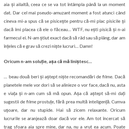
aia și ailaltă, ceea ce se va tot întâmpla până la un moment
dat. Dar cel mai pseudo-amuzant moment a fost atunci când
cineva mi-a spus că se pisicește pentru că-mi plac pisicile și
dacă îmi placea că ele o făceau… WTF, nu ești pisică și n-ai
farmecul ei. N-am știut exact dacă să râd sau să plâng, dar am
înțeles că e grav să crezi niște lucruri… Damn!
Oricum n-am soluție, așa că mă liniștesc…
… beau două beri și aștept niște recomandări de filme. Dacă
planetele mele vor dori să se alinieze o vor face, dacă nu, asta
e viața și n-am cum să mă opun. Așa că aștept să-mi dați
sugestii de filme prostuțe, fără prea multă inteligență. Cumva
ușoare, dar nu stupide. Hai să zicem relaxante. Oricum
lucrurile se aranjează doar dacă vor ele. Am tot încercat să
trag sfoara aia spre mine, dar na, nu a vrut ea acum. Poate