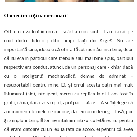
Oameni mici și oameni mari!
Off, cu ceva luni în urmă – scârbă cum sunt – l-am taxat pe
unul dintre liderii politici importanți din Argeș. Nu are
importanță cine, ideea e că el n-a făcut nici rău, nici bine, doar
că nu era în partidul care trebuie sau, mai bine spus, partidul
respectiv era condus, atunci, de un personaj care – chiar dacă
cu o inteligență machiavelică demna de admirat –
nesuportabil pentru mine. Ei, și omul acesta puțin mai mult
înfumurat (sic), inteligent, mereu cu replica la el. I-am fost în
grații, că na, dacă vreau pot, apoi pac… aia e. – A se înțelege că
am momentele mele de micime, dar eu nu mi le neg – Însă, pur
și simplu întâmplător ne întâlnim într-o cofetărie. Eu pentru
că eram datoare cu un leu la fata de acolo, el pentru că avea