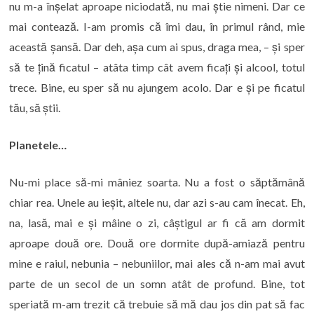
nu m-a înșelat aproape niciodată, nu mai știe nimeni. Dar ce
mai contează. I-am promis că îmi dau, în primul rând, mie
această șansă. Dar deh, așa cum ai spus, draga mea, – și sper
să te țină ficatul – atâta timp cât avem ficați și alcool, totul
trece. Bine, eu sper să nu ajungem acolo. Dar e și pe ficatul
tău, să știi.
Planetele…
Nu-mi place să-mi mâniez soarta. Nu a fost o săptămână
chiar rea. Unele au ieșit, altele nu, dar azi s-au cam înecat. Eh,
na, lasă, mai e și mâine o zi, câștigul ar fi că am dormit
aproape două ore. Două ore dormite după-amiază pentru
mine e raiul, nebunia – nebuniilor, mai ales că n-am mai avut
parte de un secol de un somn atât de profund. Bine, tot
speriată m-am trezit că trebuie să mă dau jos din pat să fac