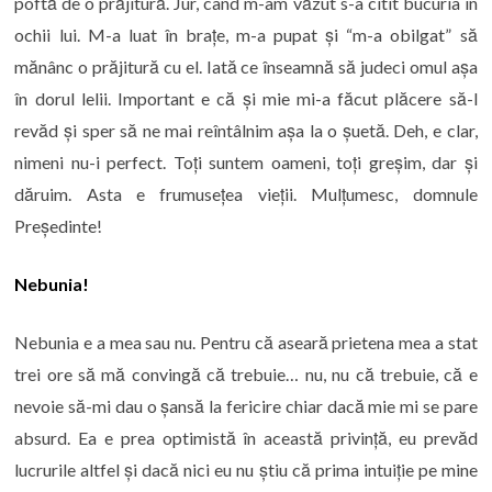
poftă de o prăjitură. Jur, când m-am văzut s-a citit bucuria în
ochii lui. M-a luat în brațe, m-a pupat și “m-a obilgat” să
mănânc o prăjitură cu el. Iată ce înseamnă să judeci omul așa
în dorul lelii. Important e că și mie mi-a făcut plăcere să-l
revăd și sper să ne mai reîntâlnim așa la o șuetă. Deh, e clar,
nimeni nu-i perfect. Toți suntem oameni, toți greșim, dar și
dăruim. Asta e frumusețea vieții. Mulțumesc, domnule
Președinte!
Nebunia!
Nebunia e a mea sau nu. Pentru că aseară prietena mea a stat
trei ore să mă convingă că trebuie… nu, nu că trebuie, că e
nevoie să-mi dau o șansă la fericire chiar dacă mie mi se pare
absurd. Ea e prea optimistă în această privință, eu prevăd
lucrurile altfel și dacă nici eu nu știu că prima intuiție pe mine