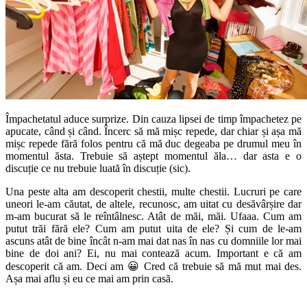
Împachetatul aduce surprize. Din cauza lipsei de timp împachetez pe
apucate, când și când. Încerc să mă mișc repede, dar chiar și așa mă
mișc repede fără folos pentru că mă duc degeaba pe drumul meu în
momentul ăsta. Trebuie să aștept momentul ăla… dar asta e o
discuție ce nu trebuie luată în discuție (sic).
Una peste alta am descoperit chestii, multe chestii. Lucruri pe care
uneori le-am căutat, de altele, recunosc, am uitat cu desăvârșire dar
m-am bucurat să le reîntâlnesc. Atât de măi, măi. Ufaaa. Cum am
putut trăi fără ele? Cum am putut uita de ele? Și cum de le-am
ascuns atât de bine încât n-am mai dat nas în nas cu domniile lor mai
bine de doi ani? Ei, nu mai contează acum. Important e că am
descoperit că am. Deci am 😀 Cred că trebuie să mă mut mai des.
Așa mai aflu și eu ce mai am prin casă.