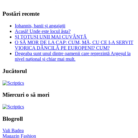
Postări recente
Iohannis, banii și angajații
Acasă! Unde este locul ăsta?
ȘI TOTUȘI UNII MAI CUVÂNTĂ
O SĂ MOR DE LA CAP: CUM, MĂ, CU CE I-A SERVIT
VIORICA DĂNCILĂ PE EUROPENI? CUM?
Degeaba sunt unul dintre oamenii care reprezintă Argeșul la
nivel național și chiar mai mult.
Jucătorul
Miercuri o să mori
Blogroll
Vali Badea
Magazin Fashion