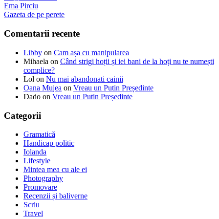
Ema Pirciu
Gazeta de pe perete
Comentarii recente
Libby
on
Cam așa cu manipularea
Mihaela
on
Când strigi hoții și iei bani de la hoți nu te numești
complice?
Lol
on
Nu mai abandonati cainii
Oana Mujea
on
Vreau un Putin Președinte
Dado
on
Vreau un Putin Președinte
Categorii
Gramatică
Handicap politic
Iolanda
Lifestyle
Mintea mea cu ale ei
Photography
Promovare
Recenzii și baliverne
Scriu
Travel