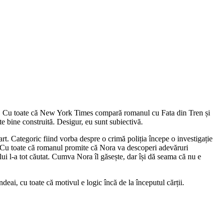
bun. Cu toate că New York Times compară romanul cu Fata din Tren și
te bine construită. Desigur, eu sunt subiectivă.
rt. Categoric fiind vorba despre o crimă poliția începe o investigație
l. Cu toate că romanul promite că Nora va descoperi adevăruri
lui l-a tot căutat. Cumva Nora îl găsește, dar își dă seama că nu e
deai, cu toate că motivul e logic încă de la începutul cărții.