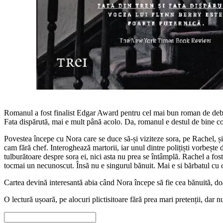
Romanul a fost finalist Edgar Award pentru cel mai bun roman de debut
Fata dispărută, mai e mult până acolo. Da, romanul e destul de bine cons
Povestea începe cu Nora care se duce să-și viziteze sora, pe Rachel, și
cam fără chef. Interoghează martorii, iar unul dintre polițiști vorbeș
tulburătoare despre sora ei, nici asta nu prea se întâmplă. Rachel a fos
tocmai un necunoscut. Însă nu e singurul bănuit. Mai e si bărbatul cu 
Cartea devină interesantă abia când Nora începe să fie cea bănuită, doar 
O lectură ușoară, pe alocuri plictisitoare fără prea mari pretenții, dar n