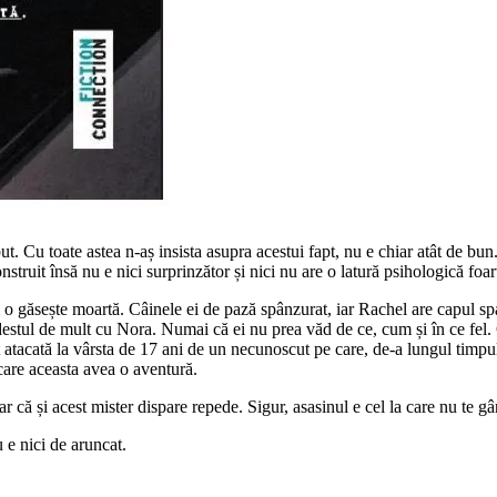
. Cu toate astea n-aș insista asupra acestui fapt, nu e chiar atât de 
truit însă nu e nici surprinzător și nici nu are o latură psihologică foar
 o găsește moartă. Câinele ei de pază spânzurat, iar Rachel are capul spa
te destul de mult cu Nora. Numai că ei nu prea văd de ce, cum și în ce fe
t atacată la vârsta de 17 ani de un necunoscut pe care, de-a lungul timpu
care aceasta avea o aventură.
că și acest mister dispare repede. Sigur, asasinul e cel la care nu te gân
u e nici de aruncat.