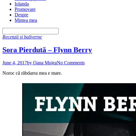
Iolanda
Promovare
Despre
Mintea mea
Recenzii și baliverne
Sora Pierdută – Flynn Berry
June 4, 2017
by Oana Mujea
No Comments
Noroc că răbdarea mea e mare.