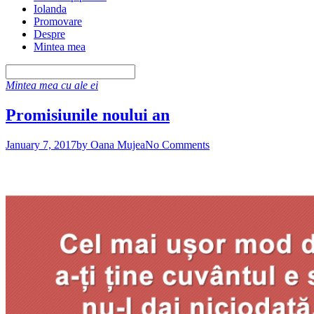
Iolanda
Promovare
Despre
Mintea mea
Mintea mea cu ale ei
Promisiunile noului an
January 7, 2017
by Oana Mujea
No Comments