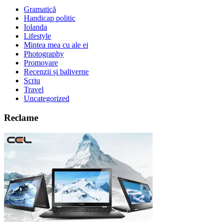
Gramatică
Handicap politic
Iolanda
Lifestyle
Mintea mea cu ale ei
Photography
Promovare
Recenzii și baliverne
Scriu
Travel
Uncategorized
Reclame