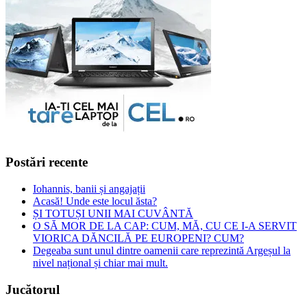
Postări recente
Iohannis, banii și angajații
Acasă! Unde este locul ăsta?
ȘI TOTUȘI UNII MAI CUVÂNTĂ
O SĂ MOR DE LA CAP: CUM, MĂ, CU CE I-A SERVIT
VIORICA DĂNCILĂ PE EUROPENI? CUM?
Degeaba sunt unul dintre oamenii care reprezintă Argeșul la
nivel național și chiar mai mult.
Jucătorul