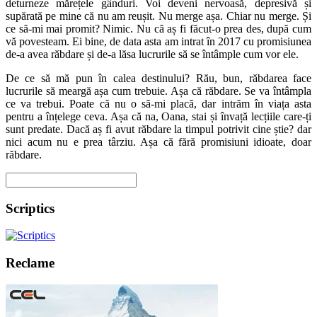
deturneze mărețele gânduri. Voi deveni nervoasă, depresivă și
supărată pe mine că nu am reușit. Nu merge așa. Chiar nu merge. Și
ce să-mi mai promit? Nimic. Nu că aș fi făcut-o prea des, după cum
vă povesteam. Ei bine, de data asta am intrat în 2017 cu promisiunea
de-a avea răbdare și de-a lăsa lucrurile să se întâmple cum vor ele.
De ce să mă pun în calea destinului? Rău, bun, răbdarea face
lucrurile să meargă așa cum trebuie. Așa că răbdare. Se va întâmpla
ce va trebui. Poate că nu o să-mi placă, dar intrăm în viața asta
pentru a înțelege ceva. Așa că na, Oana, stai și învață lecțiile care-ți
sunt predate. Dacă aș fi avut răbdare la timpul potrivit cine știe? dar
nici acum nu e prea târziu. Așa că fără promisiuni idioate, doar
răbdare.
Scriptics
Reclame