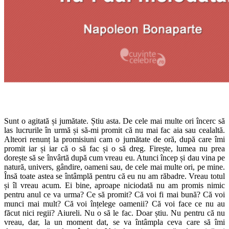
Sunt o agitată și jumătate. Știu asta. De cele mai multe ori încerc să
las lucrurile în urmă și să-mi promit că nu mai fac aia sau cealaltă.
Alteori renunț la promisiuni cam o jumătate de oră, după care îmi
promit iar și iar că o să fac și o să dreg. Firește, lumea nu prea
dorește să se învârtă după cum vreau eu. Atunci încep și dau vina pe
natură, univers, gândire, oameni sau, de cele mai multe ori, pe mine.
Însă toate astea se întâmplă pentru că eu nu am răbadre. Vreau totul
și îl vreau acum. Ei bine, aproape niciodată nu am promis nimic
pentru anul ce va urma? Ce să promit? Că voi fi mai bună? Că voi
munci mai mult? Că voi înțelege oamenii? Că voi face ce nu au
făcut nici regii? Aiureli. Nu o să le fac. Doar știu. Nu pentru că nu
vreau, dar, la un moment dat, se va întâmpla ceva care să îmi