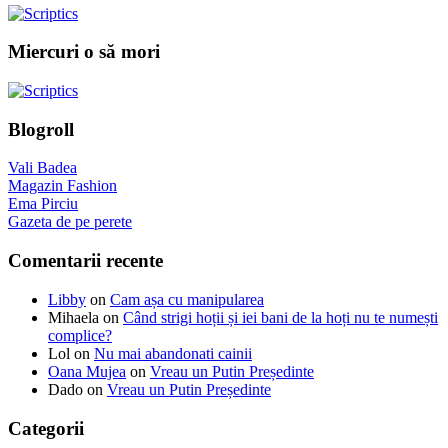
Miercuri o să mori
Blogroll
Vali Badea
Magazin Fashion
Ema Pirciu
Gazeta de pe perete
Comentarii recente
Libby
on
Cam așa cu manipularea
Mihaela
on
Când strigi hoții și iei bani de la hoți nu te numești
complice?
Lol
on
Nu mai abandonati cainii
Oana Mujea
on
Vreau un Putin Președinte
Dado
on
Vreau un Putin Președinte
Categorii