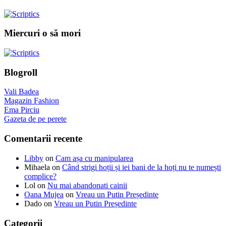
Miercuri o să mori
Blogroll
Vali Badea
Magazin Fashion
Ema Pirciu
Gazeta de pe perete
Comentarii recente
Libby
on
Cam așa cu manipularea
Mihaela
on
Când strigi hoții și iei bani de la hoți nu te numești
complice?
Lol
on
Nu mai abandonati cainii
Oana Mujea
on
Vreau un Putin Președinte
Dado
on
Vreau un Putin Președinte
Categorii