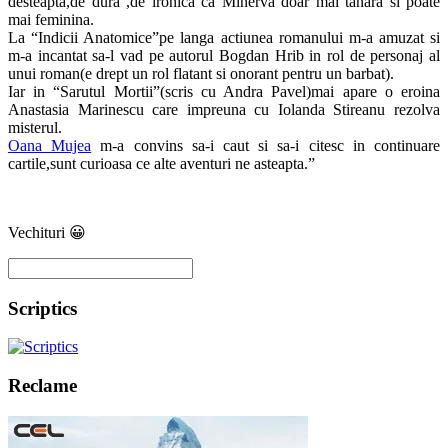
desteapta,de dura ,de ironica ca Minerva doar mai tanara si poate
mai feminina.
La “Indicii Anatomice”pe langa actiunea romanului m-a amuzat si
m-a incantat sa-l vad pe autorul Bogdan Hrib in rol de personaj al
unui roman(e drept un rol flatant si onorant pentru un barbat).
Iar in “Sarutul Mortii”(scris cu Andra Pavel)mai apare o eroina
Anastasia Marinescu care impreuna cu Iolanda Stireanu rezolva
misterul.
Oana Mujea
m-a convins sa-i caut si sa-i citesc in continuare
cartile,sunt curioasa ce alte aventuri ne asteapta.”
Vechituri 😀
Scriptics
Reclame