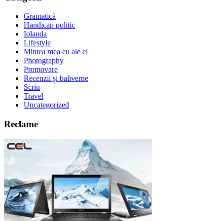
Gramatică
Handicap politic
Iolanda
Lifestyle
Mintea mea cu ale ei
Photography
Promovare
Recenzii și baliverne
Scriu
Travel
Uncategorized
Reclame