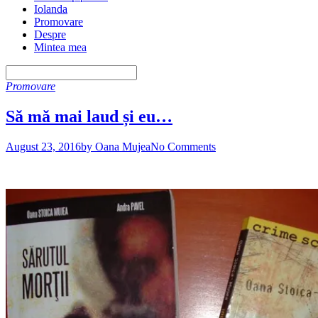
Iolanda
Promovare
Despre
Mintea mea
Promovare
Să mă mai laud și eu…
August 23, 2016
by Oana Mujea
No Comments