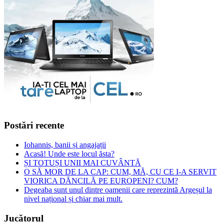
Postări recente
Iohannis, banii și angajații
Acasă! Unde este locul ăsta?
ȘI TOTUȘI UNII MAI CUVÂNTĂ
O SĂ MOR DE LA CAP: CUM, MĂ, CU CE I-A SERVIT
VIORICA DĂNCILĂ PE EUROPENI? CUM?
Degeaba sunt unul dintre oamenii care reprezintă Argeșul la
nivel național și chiar mai mult.
Jucătorul