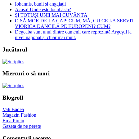
Iohannis, banii și angajații
Acasă! Unde este locul ăsta?
ȘI TOTUȘI UNII MAI CUVÂNTĂ
O SĂ MOR DE LA CAP: CUM, MĂ, CU CE I-A SERVIT
VIORICA DĂNCILĂ PE EUROPENI? CUM?
Degeaba sunt unul dintre oamenii care reprezintă Argeșul la
nivel național și chiar mai mult.
Jucătorul
Miercuri o să mori
Blogroll
Vali Badea
Magazin Fashion
Ema Pirciu
Gazeta de pe perete
Comentarii recente