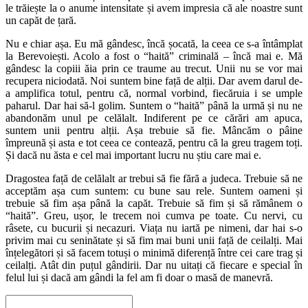
le trăiește la o anume intensitate și avem impresia că ale noastre sunt
un capăt de țară.
Nu e chiar așa. Eu mă gândesc, încă șocată, la ceea ce s-a întâmplat
la Berevoiești. Acolo a fost o “haită” criminală – încă mai e. Mă
gândesc la copiii ăia prin ce traume au trecut. Unii nu se vor mai
recupera niciodată. Noi suntem bine față de alții. Dar avem darul de-
a amplifica totul, pentru că, normal vorbind, fiecăruia i se umple
paharul. Dar hai să-l golim. Suntem o “haită” până la urmă și nu ne
abandonăm unul pe celălalt. Indiferent pe ce cărări am apuca,
suntem unii pentru alții. Așa trebuie să fie. Mâncăm o pâine
împreună și asta e tot ceea ce contează, pentru că la greu tragem toți.
Și dacă nu ăsta e cel mai important lucru nu știu care mai e.
Dragostea față de celălalt ar trebui să fie fără a judeca. Trebuie să ne
acceptăm așa cum suntem: cu bune sau rele. Suntem oameni și
trebuie să fim așa până la capăt. Trebuie să fim și să rămânem o
“haită”. Greu, ușor, le trecem noi cumva pe toate. Cu nervi, cu
râsete, cu bucurii și necazuri. Viața nu iartă pe nimeni, dar hai s-o
privim mai cu seninătate și să fim mai buni unii față de ceilalți. Mai
înțelegători și să facem totuși o minimă diferență între cei care trag și
ceilalți. Atât din puțul gândirii. Dar nu uitați că fiecare e special în
felul lui și dacă am gândi la fel am fi doar o masă de manevră.