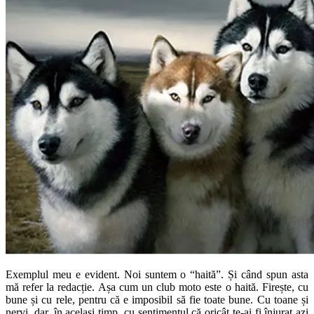
Exemplul meu e evident. Noi suntem o “haită”. Și când spun asta
mă refer la redacție. Așa cum un club moto este o haită. Firește, cu
bune și cu rele, pentru că e imposibil să fie toate bune. Cu toane și
nervi, dar, în același timp, cu sentimentul că oricât te-ai fi înjurat azi