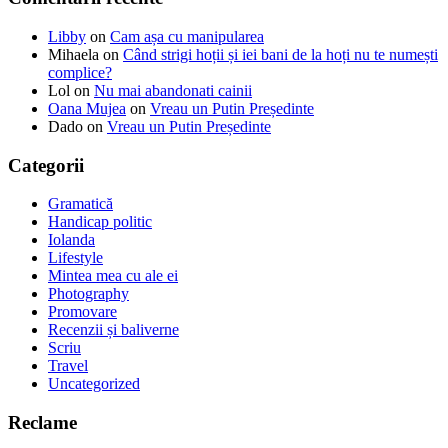
Libby
on
Cam așa cu manipularea
Mihaela
on
Când strigi hoții și iei bani de la hoți nu te numești
complice?
Lol
on
Nu mai abandonati cainii
Oana Mujea
on
Vreau un Putin Președinte
Dado
on
Vreau un Putin Președinte
Categorii
Gramatică
Handicap politic
Iolanda
Lifestyle
Mintea mea cu ale ei
Photography
Promovare
Recenzii și baliverne
Scriu
Travel
Uncategorized
Reclame