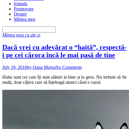
Iolanda
Promovare
Despre
Mintea mea
Mintea mea cu ale ei
Dacă vrei cu adevărat o “haită”, respectă-
i pe cei cărora încă le mai pasă de tine
July 18, 2016
by Oana Mujea
No Comments
Haita sunt cei care îți sunt alături la bine și la greu. Nu trebuie să fie
mulți, doar câțiva care să înțeleagă atunci când e cazul.