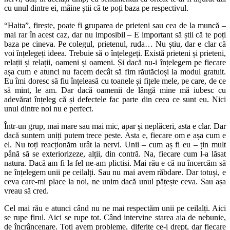
cu unul dintre ei, mâine știi că te poți baza pe respectivul.
“Haita”, firește, poate fi gruparea de prieteni sau cea de la muncă –
mai rar în acest caz, dar nu imposibil – E important să știi că te poți
baza pe cineva. Pe colegul, prietenul, ruda… Nu știu, dar e clar că
voi înțelegeți ideea. Trebuie să o înțelegeți. Există prieteni și prieteni,
relații și relații, oameni și oameni. Și dacă nu-i înțelegem pe fiecare
așa cum e atunci nu facem decât să fim răutăcioși la modul gratuit.
Eu îmi doresc să fiu înțeleasă cu toanele și fițele mele, pe care, de ce
să mint, le am. Dar dacă oamenii de lângă mine mă iubesc cu
adevărat înțeleg că și defectele fac parte din ceea ce sunt eu. Nici
unul dintre noi nu e perfect.
Într-un grup, mai mare sau mai mic, apar și neplăceri, asta e clar. Dar
dacă suntem uniți putem trece peste. Asta e, fiecare om e așa cum e
el. Nu toți reacționăm urât la nervi. Unii – cum aș fi eu – țin mult
până să se exteriorizeze, alții, din contră. Na, fiecare cum l-a lăsat
natura. Dacă am fi la fel ne-am plictisi. Mai rău e că nu încercăm să
ne înțelegem unii pe ceilalți. Sau nu mai avem răbdare. Dar totuși, e
ceva care-mi place la noi, ne unim dacă unul pățește ceva. Sau așa
vreau să cred.
Cel mai rău e atunci când nu ne mai respectăm unii pe ceilalți. Aici
se rupe firul. Aici se rupe tot. Când intervine starea aia de nebunie,
de încrâncenare. Toți avem probleme, diferite ce-i drept, dar fiecare