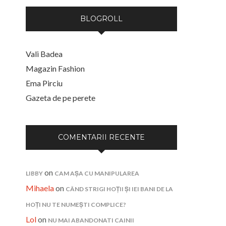
BLOGROLL
Vali Badea
Magazin Fashion
Ema Pirciu
Gazeta de pe perete
COMENTARII RECENTE
on
LIBBY
CAM AȘA CU MANIPULAREA
Mihaela
on
CÂND STRIGI HOȚII ȘI IEI BANI DE LA
HOȚI NU TE NUMEȘTI COMPLICE?
Lol
on
NU MAI ABANDONATI CAINII