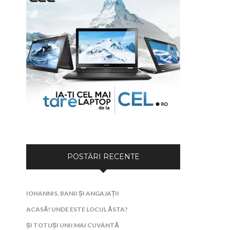
POSTĂRI RECENTE
IOHANNIS, BANII ȘI ANGAJAȚII
ACASĂ! UNDE ESTE LOCUL ĂSTA?
ȘI TOTUȘI UNII MAI CUVÂNTĂ