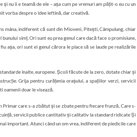
ve și nu îi e teamă de ele – așa cum pe vremuri am pățit-o eu cu un
nit vorba despre o idee ieftină, dar creativă.
s mâna, indiferent că sunt din Mioveni, Pitești, Câmpulung, chiar
ul bunului simț. Ori sunt eu prea genul care dacă face o promisiune,
 fiu așa, ori sunt ei genul cărora le place să se laude pe realizările
tandarde înalte, europene. Școli făcute de la zero, dotate chiar și
trucție. Grija pentru curățenia orașului, a spațiilor verzi, servicii
ști oamenii doar le visează.
un Primar care s-a zbătut și se zbate pentru fiecare frunză, Care s-
ință, servicii publice cantitativ și calitativ la standard ridicate Și
 mai important. Atunci când un om vrea, indiferent de piedicile care