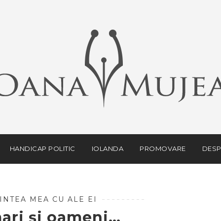
HANDICAP POLITIC
IOLANDA
PROMOVARE
DESP
INTEA MEA CU ALE EI
ari și oameni…