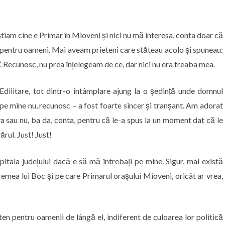
știam cine e Primar în Mioveni și nici nu mă interesa, conta doar că
ș pentru oameni. Mai aveam prieteni care stăteau acolo și spuneau:
. Recunosc, nu prea înțelegeam de ce, dar nici nu era treaba mea.
 Edilitare, tot dintr-o întâmplare ajung la o ședință unde domnul
– pe mine nu, recunosc – a fost foarte sincer și tranșant. Am adorat
a sau nu, ba da, conta, pentru că le-a spus la un moment dat că le
rul. Just! Just!
tala județului dacă e să mă întrebați pe mine. Sigur, mai există
mea lui Boc și pe care Primarul orașului Mioveni, oricât ar vrea,
en pentru oamenii de lângă el, indiferent de culoarea lor politică