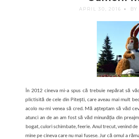
APRIL 30, 2016
BY
În 2012 cineva mi-a spus că trebuie nepărat să vă
plictisită de cele din Pitești, care aveau mai mult b
acolo nu-mi venea să cred. Mă așteptam să văd ceva 
atunci an de an am fost să văd minunăția din preajm
bogat, culori schimbate, feerie. Anul trecut, venind de
mine pe cineva care nu mai fusese. Jur că omul a rămas