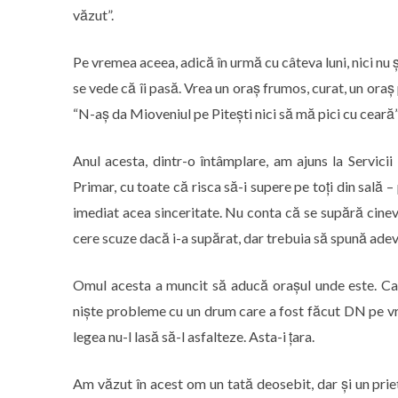
văzut”.
Pe vremea aceea, adică în urmă cu câteva luni, nici nu 
se vede că îi pasă. Vrea un oraș frumos, curat, un ora
“N-aș da Mioveniul pe Pitești nici să mă pici cu ceară”
Anul acesta, dintr-o întâmplare, am ajuns la Servicii
Primar, cu toate că risca să-i supere pe toți din sală 
imediat acea sinceritate. Nu conta că se supără cinev
cere scuze dacă i-a supărat, dar trebuia să spună adevă
Omul acesta a muncit să aducă orașul unde este. Capi
niște probleme cu un drum care a fost făcut DN pe vre
legea nu-l lasă să-l asfalteze. Asta-i țara.
Am văzut în acest om un tată deosebit, dar și un priet