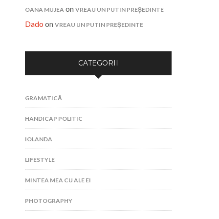
on
OANA MUJEA
VREAU UN PUTIN PREȘEDINTE
Dado
on
VREAU UN PUTIN PREȘEDINTE
CATEGORII
GRAMATICĂ
HANDICAP POLITIC
IOLANDA
LIFESTYLE
MINTEA MEA CU ALE EI
PHOTOGRAPHY