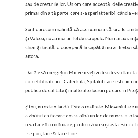
sau de crezurile lor. Un om care acceptă ideile creati
primar din altă parte, care s-a speriat teribil când a ve
Sunt oarecum mâhnită că acei oameni cărora le-a întin
și Vâlcea, nu au nici un fel de scrupule. Nu mai au simț
chiar și tacită, o duce până la capăt și nu ar trebui să
altora.
Dacă e să mergeți în Mioveni veți vedea dezvoltare la s
cu defibliratoare, Catedrala, Spitalul care este în cons
publice de calitate și multe alte lucruri pe care în Pite
Și nu, nu este o laudă. Este o realitate. Mioveniul are 
a zbătut ca fiecare om să aibă un loc de muncă și o locu
o va face în continuare, pentru că vrea și asta este cel
i se pun, face și face bine.