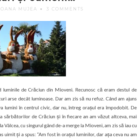
 OANA MUJEA
3 COMMENTS
d luminile de Crăciun din Mioveni. Recunosc că eram destul de
ecuri arse decât luminoase. Dar am zis să nu refuz. Când am ajuns
lumini în centrul civic, dar nu, întreg orașul era împodobit. De
a sărbătorilor de Crăciun și în fiecare an am văzut altceva, mai
 la Vâlcea, cu singurul gând de-a merge la Mioveni, am zis să iau cu
 uimit și a spus: “Am fost în orașul luminilor, dar așa ceva nu am