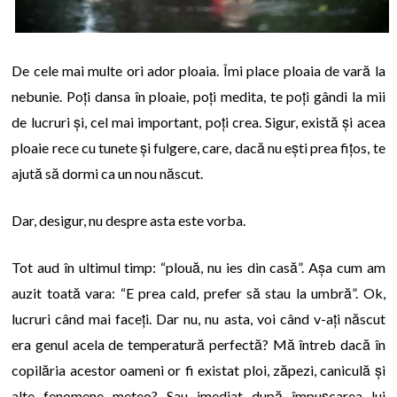
De cele mai multe ori ador ploaia. Îmi place ploaia de vară la
nebunie. Poți dansa în ploaie, poți medita, te poți gândi la mii
de lucruri și, cel mai important, poți crea. Sigur, există și acea
ploaie rece cu tunete și fulgere, care, dacă nu ești prea fițos, te
ajută să dormi ca un nou născut.
Dar, desigur, nu despre asta este vorba.
Tot aud în ultimul timp: “plouă, nu ies din casă”. Așa cum am
auzit toată vara: “E prea cald, prefer să stau la umbră”. Ok,
lucruri când mai faceți. Dar nu, nu asta, voi când v-ați născut
era genul acela de temperatură perfectă? Mă întreb dacă în
copilăria acestor oameni or fi existat ploi, zăpezi, caniculă și
alte fenomene meteo? Sau imediat după împușcarea lui