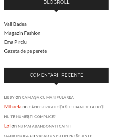
BLOGROLL
Vali Badea
Magazin Fashion
Ema Pirciu
Gazeta de pe perete
COMENTARII RECENTE
on
LIBBY
CAM AȘA CU MANIPULAREA
Mihaela
on
CÂND STRIGI HOȚII ȘI IEI BANI DE LA HOȚI
NU TE NUMEȘTI COMPLICE?
Lol
on
NU MAI ABANDONATI CAINII
on
OANA MUJEA
VREAU UN PUTIN PREȘEDINTE