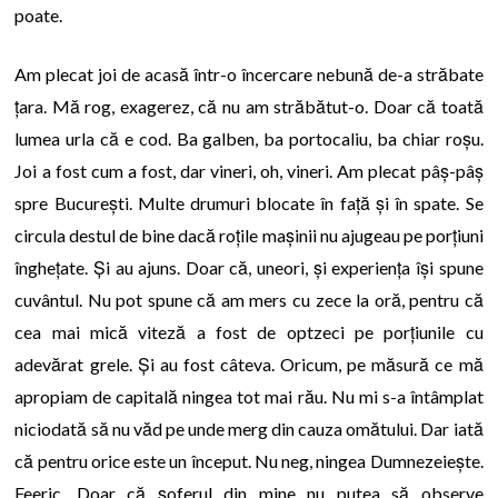
poate.
Am plecat joi de acasă într-o încercare nebună de-a străbate
țara. Mă rog, exagerez, că nu am străbătut-o. Doar că toată
lumea urla că e cod. Ba galben, ba portocaliu, ba chiar roșu.
Joi a fost cum a fost, dar vineri, oh, vineri. Am plecat pâș-pâș
spre București. Multe drumuri blocate în față și în spate. Se
circula destul de bine dacă roțile mașinii nu ajugeau pe porțiuni
înghețate. Și au ajuns. Doar că, uneori, și experiența își spune
cuvântul. Nu pot spune că am mers cu zece la oră, pentru că
cea mai mică viteză a fost de optzeci pe porțiunile cu
adevărat grele. Și au fost câteva. Oricum, pe măsură ce mă
apropiam de capitală ningea tot mai rău. Nu mi s-a întâmplat
niciodată să nu văd pe unde merg din cauza omătului. Dar iată
că pentru orice este un început. Nu neg, ningea Dumnezeiește.
Feeric. Doar că șoferul din mine nu putea să observe