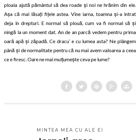
ploaia ajută pământul să dea roade și noi ne hrănim din ele.
Așa că mai lăsați fițele astea. Vine iarna, toamna și-a intrat
deja în drepturi. E normal să plouă, cum va fi normal să și
ningă la un moment dat. An de an parcă vedem pentru prima
oară apă și zăpadă. Ce dracu’ e cu lumea asta? Ne plângem
până și de normalitate pentru că nu mai avem valoarea a ceea
ce e firesc. Oare ne mai mulțumește ceva pe lume?
MINTEA MEA CU ALE EI