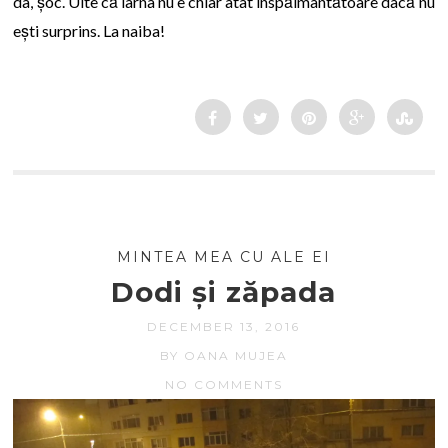
da, șoc. Uite că iarna nu e chiar atât înspăimântătoare dacă nu
ești surprins. La naiba!
MINTEA MEA CU ALE EI
Dodi și zăpada
DECEMBER 13, 2016
BY OANA MUJEA
NO COMMENTS