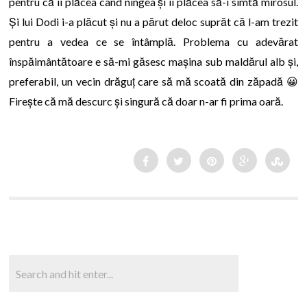
pentru că îi plăcea când ningea și îi plăcea să-i simtă mirosul.
Și lui Dodi i-a plăcut și nu a părut deloc suprăt că l-am trezit
pentru a vedea ce se întâmplă. Problema cu adevărat
înspăimântătoare e să-mi găsesc mașina sub maldărul alb și,
preferabil, un vecin drăguț care să mă scoată din zăpadă 😀
Firește că mă descurc și singură că doar n-ar fi prima oară.