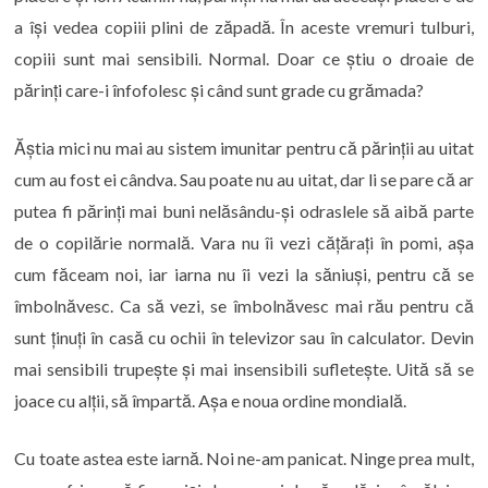
a își vedea copiii plini de zăpadă. În aceste vremuri tulburi,
copiii sunt mai sensibili. Normal. Doar ce știu o droaie de
părinți care-i înfofolesc și când sunt grade cu grămada?
Ăștia mici nu mai au sistem imunitar pentru că părinții au uitat
cum au fost ei cândva. Sau poate nu au uitat, dar li se pare că ar
putea fi părinți mai buni nelăsându-și odraslele să aibă parte
de o copilărie normală. Vara nu îi vezi cățărați în pomi, așa
cum făceam noi, iar iarna nu îi vezi la săniuși, pentru că se
îmbolnăvesc. Ca să vezi, se îmbolnăvesc mai rău pentru că
sunt ținuți în casă cu ochii în televizor sau în calculator. Devin
mai sensibili trupește și mai insensibili sufletește. Uită să se
joace cu alții, să împartă. Așa e noua ordine mondială.
Cu toate astea este iarnă. Noi ne-am panicat. Ninge prea mult,