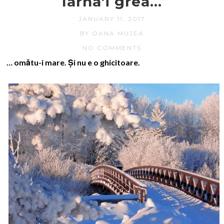
Iarna’i grea…
JANUARY 11, 2017
BY OANA MUJEA
NO COMMENTS
… omătu-i mare. Și nu e o ghicitoare.