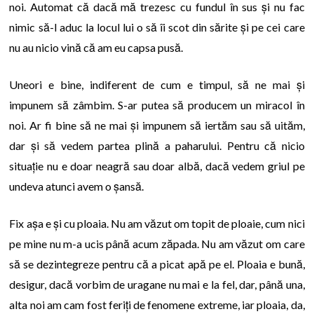
noi. Automat că dacă mă trezesc cu fundul în sus și nu fac
nimic să-l aduc la locul lui o să îi scot din sărite și pe cei care
nu au nicio vină că am eu capsa pusă.
Uneori e bine, indiferent de cum e timpul, să ne mai și
impunem să zâmbim. S-ar putea să producem un miracol în
noi. Ar fi bine să ne mai și impunem să iertăm sau să uităm,
dar și să vedem partea plină a paharului. Pentru că nicio
situație nu e doar neagră sau doar albă, dacă vedem griul pe
undeva atunci avem o șansă.
Fix așa e și cu ploaia. Nu am văzut om topit de ploaie, cum nici
pe mine nu m-a ucis până acum zăpada. Nu am văzut om care
să se dezintegreze pentru că a picat apă pe el. Ploaia e bună,
desigur, dacă vorbim de uragane nu mai e la fel, dar, până una,
alta noi am cam fost feriți de fenomene extreme, iar ploaia, da,