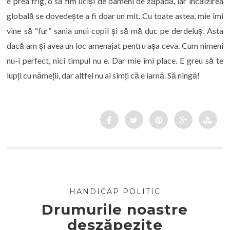
e prea frig, o să fim uciși de oameni de zăpadă, iar încălzirea
globală se dovedește a fi doar un mit. Cu toate astea, mie îmi
vine să “fur” sania unui copil și să mă duc pe derdeluș. Asta
dacă am și avea un loc amenajat pentru așa ceva. Cum nimeni
nu-i perfect, nici timpul nu e. Dar mie îmi place. E greu să te
lupți cu nămeții, dar altfel nu ai simți că e iarnă. Să ningă!
HANDICAP POLITIC
Drumurile noastre
deszăpezite