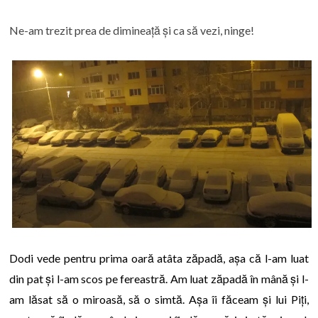
Ne-am trezit prea de dimineață și ca să vezi, ninge!
Dodi vede pentru prima oară atâta zăpadă, așa că l-am luat
din pat și l-am scos pe fereastră. Am luat zăpadă în mână și l-
am lăsat să o miroasă, să o simtă. Așa îi făceam și lui Piți,