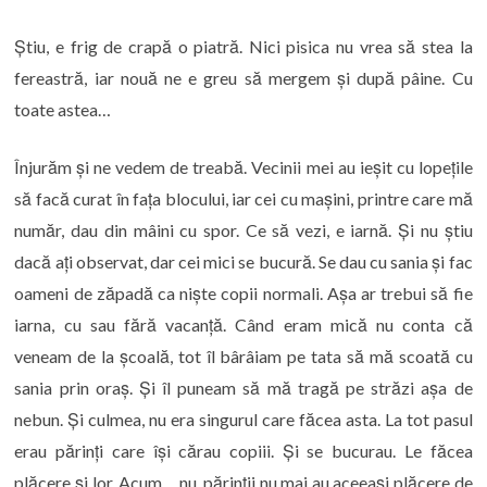
Știu, e frig de crapă o piatră. Nici pisica nu vrea să stea la
fereastră, iar nouă ne e greu să mergem și după pâine. Cu
toate astea…
Înjurăm și ne vedem de treabă. Vecinii mei au ieșit cu lopețile
să facă curat în fața blocului, iar cei cu mașini, printre care mă
număr, dau din mâini cu spor. Ce să vezi, e iarnă. Și nu știu
dacă ați observat, dar cei mici se bucură. Se dau cu sania și fac
oameni de zăpadă ca niște copii normali. Așa ar trebui să fie
iarna, cu sau fără vacanță. Când eram mică nu conta că
veneam de la școală, tot îl bârâiam pe tata să mă scoată cu
sania prin oraș. Și îl puneam să mă tragă pe străzi așa de
nebun. Și culmea, nu era singurul care făcea asta. La tot pasul
erau părinți care își cărau copiii. Și se bucurau. Le făcea
plăcere și lor. Acum… nu, părinții nu mai au aceeași plăcere de