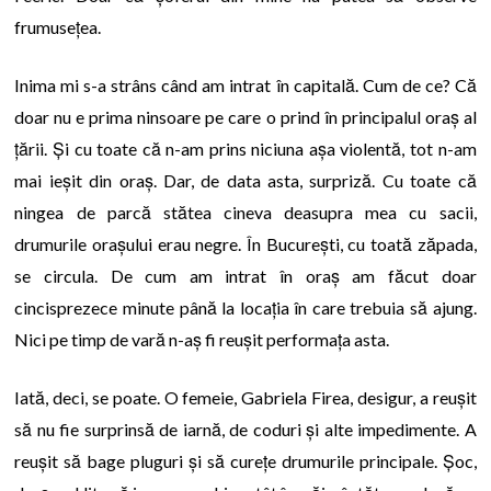
frumusețea.
Inima mi s-a strâns când am intrat în capitală. Cum de ce? Că
doar nu e prima ninsoare pe care o prind în principalul oraș al
țării. Și cu toate că n-am prins niciuna așa violentă, tot n-am
mai ieșit din oraș. Dar, de data asta, surpriză. Cu toate că
ningea de parcă stătea cineva deasupra mea cu sacii,
drumurile orașului erau negre. În București, cu toată zăpada,
se circula. De cum am intrat în oraș am făcut doar
cincisprezece minute până la locația în care trebuia să ajung.
Nici pe timp de vară n-aș fi reușit performața asta.
Iată, deci, se poate. O femeie, Gabriela Firea, desigur, a reușit
să nu fie surprinsă de iarnă, de coduri și alte impedimente. A
reușit să bage pluguri și să curețe drumurile principale. Șoc,