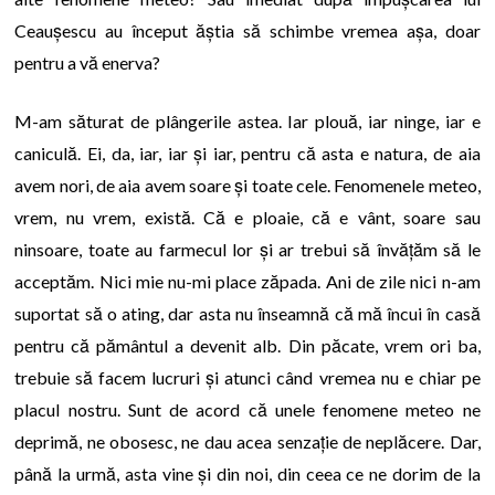
Ceaușescu au început ăștia să schimbe vremea așa, doar
pentru a vă enerva?
M-am săturat de plângerile astea. Iar plouă, iar ninge, iar e
caniculă. Ei, da, iar, iar și iar, pentru că asta e natura, de aia
avem nori, de aia avem soare și toate cele. Fenomenele meteo,
vrem, nu vrem, există. Că e ploaie, că e vânt, soare sau
ninsoare, toate au farmecul lor și ar trebui să învățăm să le
acceptăm. Nici mie nu-mi place zăpada. Ani de zile nici n-am
suportat să o ating, dar asta nu înseamnă că mă încui în casă
pentru că pământul a devenit alb. Din păcate, vrem ori ba,
trebuie să facem lucruri și atunci când vremea nu e chiar pe
placul nostru. Sunt de acord că unele fenomene meteo ne
deprimă, ne obosesc, ne dau acea senzație de neplăcere. Dar,
până la urmă, asta vine și din noi, din ceea ce ne dorim de la