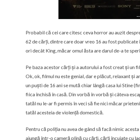
Probabil că cei care citesc ceva horror au auzit despre
62 de cărți, dintre care doar vreo 16 au fost publicat
ori decât King, măcar omul ăsta are darul de-a te speri
Pe baza acestor cărți și a autorului a fost creat și un fi
Ok, ok, filmul nu este genial, dar e plăcut, relaxant și a
un puști de 16 ani se mută chiar lângă casa lui Stine (fi
fiica închisă în casă. Din vorbă în vorbă și câteva esc
tatăl nu le-ar fi permis în veci să fie nici măcar priete
tatăl acesteia de violență domestică.
Pentru că poliția nu avea de gând să facă nimic acesta î
ajungă într-o cameră plină cu cărți, cărți încuiate cu 