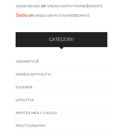
on
OANA MUJEA
VREAU UN PUTIN PREȘEDINTE
Dado
on
VREAU UN PUTIN PREȘEDINTE
CATEGORII
GRAMATICĂ
HANDICAP POLITIC
IOLANDA
LIFESTYLE
MINTEA MEA CU ALE EI
PHOTOGRAPHY