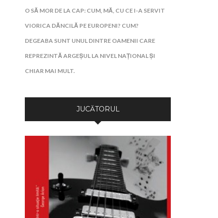
O SĂ MOR DE LA CAP: CUM, MĂ, CU CE I-A SERVIT
VIORICA DĂNCILĂ PE EUROPENI? CUM?
DEGEABA SUNT UNUL DINTRE OAMENII CARE
REPREZINTĂ ARGEȘUL LA NIVEL NAȚIONAL ȘI
CHIAR MAI MULT.
JUCĂTORUL