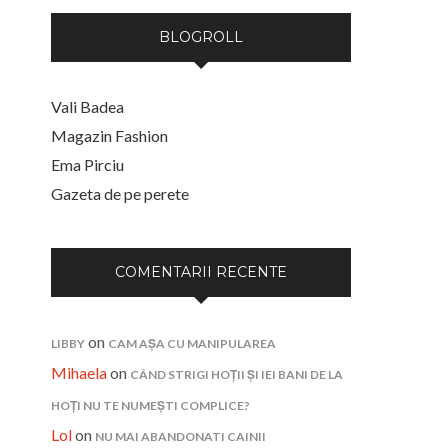
BLOGROLL
Vali Badea
Magazin Fashion
Ema Pirciu
Gazeta de pe perete
COMENTARII RECENTE
on
LIBBY
CAM AȘA CU MANIPULAREA
Mihaela
on
CÂND STRIGI HOȚII ȘI IEI BANI DE LA
HOȚI NU TE NUMEȘTI COMPLICE?
Lol
on
NU MAI ABANDONATI CAINII