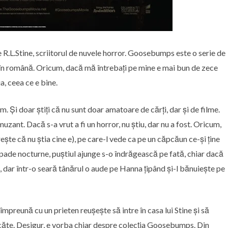
 R.L.Stine, scriitorul de nuvele horror. Goosebumps este o serie de
e în română. Oricum, dacă mă întrebați pe mine e mai bun de zece
a, ceea ce e bine.
lm. Și doar știți că nu sunt doar amatoare de cărți, dar și de filme.
muzant. Dacă s-a vrut a fi un horror, nu știu, dar nu a fost. Oricum,
rește că nu știa cine e), pe care-l vede ca pe un căpcăun ce-și ține
apade nocturne, puștiul ajunge s-o îndrăgească pe fată, chiar dacă
ni, dar într-o seară tânărul o aude pe Hanna țipând și-l bănuiește pe
mpreună cu un prieten reușește să intre în casa lui Stine și să
lacăte. Desigur, e vorba chiar despre colecția Goosebumps. Din