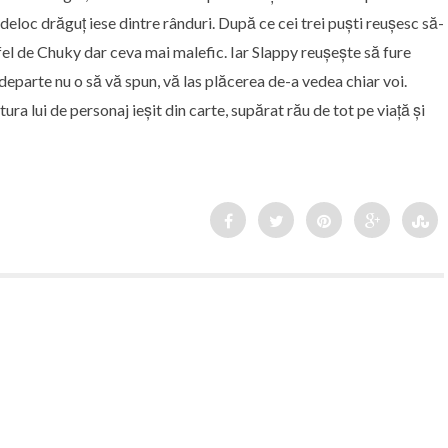
deloc drăguț iese dintre rânduri. După ce cei trei puști reușesc să-
n fel de Chuky dar ceva mai malefic. Iar Slappy reușește să fure
 departe nu o să vă spun, vă las plăcerea de-a vedea chiar voi.
ura lui de personaj ieșit din carte, supărat rău de tot pe viață și