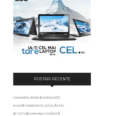
POSTĂRI RECENTE
IOHANNIS, BANII ȘI ANGAJAȚII
ACASĂ! UNDE ESTE LOCUL ĂSTA?
ȘI TOTUȘI UNII MAI CUVÂNTĂ