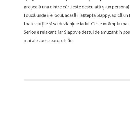
greșeală una dintre cărți este descuiată și un personaj 
l ducă unde îi e locul, acasă îi aștepta Slappy, adică u
toate cărțile și să dezlănțuie iadul. Ce se întâmplă mai
Serios e relaxant, iar Slappy e destul de amuzant în post
mai ales pe creatorul său.