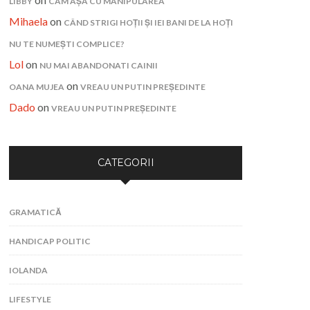
LIBBY
CAM AȘA CU MANIPULAREA
Mihaela
on
CÂND STRIGI HOȚII ȘI IEI BANI DE LA HOȚI
NU TE NUMEȘTI COMPLICE?
Lol
on
NU MAI ABANDONATI CAINII
on
OANA MUJEA
VREAU UN PUTIN PREȘEDINTE
Dado
on
VREAU UN PUTIN PREȘEDINTE
CATEGORII
GRAMATICĂ
HANDICAP POLITIC
IOLANDA
LIFESTYLE