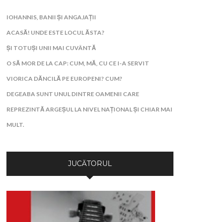
IOHANNIS, BANII ȘI ANGAJAȚII
ACASĂ! UNDE ESTE LOCUL ĂSTA?
ȘI TOTUȘI UNII MAI CUVÂNTĂ
O SĂ MOR DE LA CAP: CUM, MĂ, CU CE I-A SERVIT
VIORICA DĂNCILĂ PE EUROPENI? CUM?
DEGEABA SUNT UNUL DINTRE OAMENII CARE
REPREZINTĂ ARGEȘUL LA NIVEL NAȚIONAL ȘI CHIAR MAI
MULT.
JUCĂTORUL