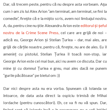
Dar, să trecem peste, pentru că nu despre asta vorbeam. Așa
cum i-am zis lui Alex Arion “am terminat, am terminat, se fini la
comedie”, firește că e la mișto scris, avem noi limbajul nostru.
A, da, pentru cine nu știe Alexandru Arion este
editorul și șeful
nostru de la Crime Scene Press,
cel care are grijă de noi –
adică eu, George Arion și Stelian Țurlea – dar, mai ales, are
grijă de cărțile noastre, pentru că, firește, nu are de ales. Eu îl
ameninț cu pistolul, Stelian Țurlea îl toacă non-stop, iar
George Arion este cel mai bun, aici nu avem ce discuta. Dar cu
mine și cu domnul Țurlea e greu, mai ales dacă ne punem
“gurile păcătoase” pe bietul om :))
Dar nici despre asta nu era vorba. Spuneam că Iolanda se
întoarce, de data asta direct la ospiciu trimisă de Mihai
Iordache (pentru cunoscători). Eh, ce va fi nu vă spun. Dar,
ținând cont că Iolanda încă e în recuperare, nu o veți întâlni