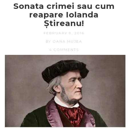
Sonata crimei sau cum
reapare Iolanda
Știreanu!
FEBRUARY 9, 2016
BY OANA MUJEA
4 COMMENTS