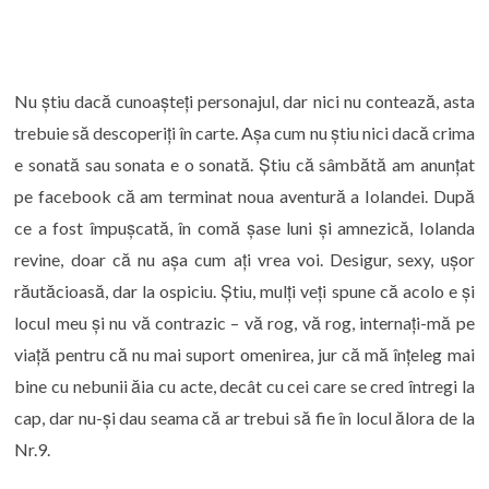
Nu știu dacă cunoașteți personajul, dar nici nu contează, asta
trebuie să descoperiți în carte. Așa cum nu știu nici dacă crima
e sonată sau sonata e o sonată. Știu că sâmbătă am anunțat
pe facebook că am terminat noua aventură a Iolandei. După
ce a fost împușcată, în comă șase luni și amnezică, Iolanda
revine, doar că nu așa cum ați vrea voi. Desigur, sexy, ușor
răutăcioasă, dar la ospiciu. Știu, mulți veți spune că acolo e și
locul meu și nu vă contrazic – vă rog, vă rog, internați-mă pe
viață pentru că nu mai suport omenirea, jur că mă înțeleg mai
bine cu nebunii ăia cu acte, decât cu cei care se cred întregi la
cap, dar nu-și dau seama că ar trebui să fie în locul ălora de la
Nr.9.