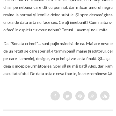
chiar pe nebuna care dă cu pumnul, dar măcar umorul negru
revine la normal și ironiile deloc subtile. Și spre dezamăgirea
unora de data asta nu face sex. Ce ați înnebunit? Cum naiba s-
o facă în ospiciu cu vreun nebun? Totuși… avem și noi limite.
Da, “Sonata crimei”… sunt puțin mândră de ea. Mai are nevoie
de un retuș pe care sper să-l termin până mâine și editorul, cel
pe care-l ameninț, desigur, va primi și varianta finală. Și… și…
deja o încep pe următoarea. Sper să nu mă bată Alex, dar i-am
ascultat sfatul. De data asta e ceva foarte, foarte românesc 😉