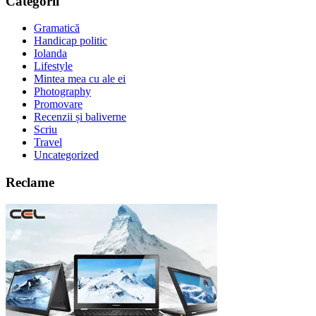
Categorii
Gramatică
Handicap politic
Iolanda
Lifestyle
Mintea mea cu ale ei
Photography
Promovare
Recenzii și baliverne
Scriu
Travel
Uncategorized
Reclame