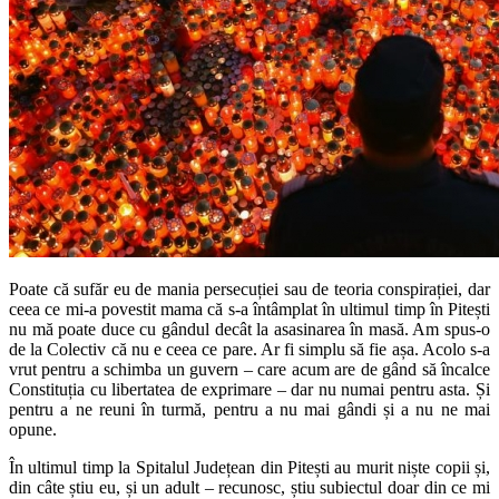
Poate că sufăr eu de mania persecuției sau de teoria conspirației, dar
ceea ce mi-a povestit mama că s-a întâmplat în ultimul timp în Pitești
nu mă poate duce cu gândul decât la asasinarea în masă. Am spus-o
de la Colectiv că nu e ceea ce pare. Ar fi simplu să fie așa. Acolo s-a
vrut pentru a schimba un guvern – care acum are de gând să încalce
Constituția cu libertatea de exprimare – dar nu numai pentru asta. Și
pentru a ne reuni în turmă, pentru a nu mai gândi și a nu ne mai
opune.
În ultimul timp la Spitalul Județean din Pitești au murit niște copii și,
din câte știu eu, și un adult – recunosc, știu subiectul doar din ce mi