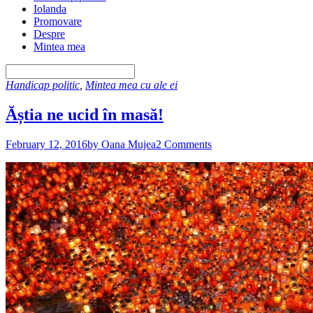
Iolanda
Promovare
Despre
Mintea mea
Handicap politic
,
Mintea mea cu ale ei
Ăștia ne ucid în masă!
February 12, 2016
by Oana Mujea
2 Comments