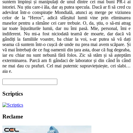
suntem împinși și manipulați de unul dintre cei mai buni PR-i ai
istoriei. Nu știu care-i ăla, dar aș putea specula. Dacă ar fi să cred cu
adevărat într-o conspirație Mondială, atunci aș merge pe viziunea
celor de la “Heros”, adică sfârșitul lumii vine prin eliminarea
maselor pentru a rămâne cei care trebuie. O, da, știu, o să-mi atrag
iar toate înjurăturile lumii, dar nu îmi pasă. Mie, personal, îmi e
indiferent. Nu mi-a fost niciodată teamă de moarte, dar dacă vă
gândiți la familiile voastre, ba chiar la voi, s-ar putea să vă dați
seama că suntem într-o cușcă de unde nu prea mai avem scăpare. Și
vă mai întrebați de ce fug oamenii din țara asta, doar că fug degeaba,
iar eu chiar nu sunt nebună fără folos. Zic să stăm și să așteptăm
exterminarea. Parcă am fi gândaci de laborator și din când în când
ne mai dau cu prafuri. Cel mai puternic supraviețuiește, cei slabi…
aia e.
Scriptics
Reclame