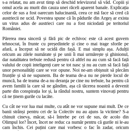
s-a relatat, nu am avut timp să deschid televizorul să văd. Copiii și
omul acela au murit din cauza unei răceli aparent banale. Explicația
celor de sus a fost oarecum halucinantă, ceea ce mă face să cred că
austriecii ne ucid. Povestea spune că în pădurile din Argeș ar exista
un virus adus de austrieci care nu a fost niciodată pe teritoriul
României.
Părerea mea sinceră și fără pic de echivoc este că acest guvern
tehnocrat, în frunte cu președintele și cine o mai trage sforile pe
afară, a început să ne ucidă din fașă. E mai simplu așa. Adulții
oricum au zilele numărate și pe unii îi mai urmărește și ghinionul,
dar natalitatea trebuie redusă pentru că altfel nu au cum să facă față
valului de copii inteligenți care se tot nasc și nu au cum să facă față
unor personalități care se vor opune. Noi ne-am obișnuit să plecăm
frunțile și să ne supunem. Ba de teama de-a nu ne pierde locul de
muncă, ba de teama de-a nu deranja pe cine nu trebuie, ba pentru că
avem familii la care să ne gândim, așa că tăcerea noastră a devenit
parte din conspirația lor și, la rândul nostru, suntem vinovați pentru
că ne ținem gurile cu lacăte.
Cu cât ne vor lua mai multe, cu atât ne vor supune mai mult. De ce
banii strânși pentru cei de la Colectiv nu au ajuns la victime? S-a
chinuit cineva, măcar, să-i întrebe pe cei de sus, de acolo din
Olimpul lor? Încet, încet ne reduc ca număr pentru că gurile ni le-au
cam închis. Cei puțini care mai vorbesc o fac în zadar, oricum