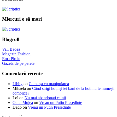
Miercuri o să mori
Blogroll
Vali Badea
Magazin Fashion
Ema Pirciu
Gazeta de pe perete
Comentarii recente
Libby
on
Cam așa cu manipularea
Mihaela
on
Când strigi hoții și iei bani de la hoți nu te numești
complice?
Lol
on
Nu mai abandonati cainii
Oana Mujea
on
Vreau un Putin Președinte
Dado
on
Vreau un Putin Președinte