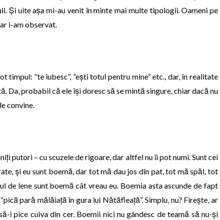
uli. Și uite așa mi-au venit în minte mai multe tipologii. Oameni pe
 dar i-am observat.
timpul: “te iubesc”, “ești totul pentru mine” etc., dar, în realitate
. Da, probabil că ele își doresc să se mintă singure, chiar dacă nu
le convine.
iți putori – cu scuzele de rigoare, dar altfel nu îi pot numi. Sunt cei
ate, și eu sunt boemă, dar tot mă dau jos din pat, tot mă spăl, tot
mpul de lene sunt boemă cât vreau eu. Boemia asta ascunde de fapt
“pică pară mălăiață în gura lui Nătăfleață”. Simplu, nu? Firește, ar
să-i pice cuiva din cer. Boemii nici nu gândesc de teamă să nu-și