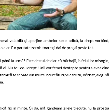
eral valabilă și aparține ambelor sexe, adică, la drept vorbind,
 clar. E o paritate zdrobitoare și dai de proști peste tot.
 până la urmă? Este destul de clar că bărbații, în felul lor misogin,
ei. Nu toți ce-i drept. Unii vor femei deștepte pentru a avea cine
ternică te scoate din multe încurcături pe care tu, bărbat, alegi să
ia.
dică fix în minte. Și da, mă gândeam zilele trecute, nu la prostia