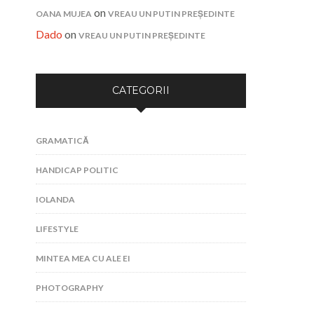
on
OANA MUJEA
VREAU UN PUTIN PREȘEDINTE
Dado
on
VREAU UN PUTIN PREȘEDINTE
CATEGORII
GRAMATICĂ
HANDICAP POLITIC
IOLANDA
LIFESTYLE
MINTEA MEA CU ALE EI
PHOTOGRAPHY