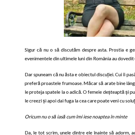
Sigur că nu o să discutăm despre asta. Prostia e gen
evenimentele din ultimele luni din România au dovedit-o
Dar spuneam că nu ăsta e obiectul discuției. Cui îi pasă
preferă proastele frumoase. Măcar să arate bine lângă 
le proteja spatele la o adică. O femeie deșteaptă și pu
le creezi și apoi dai fuga la cea care poate veni cu soluț
Oricum nu o să iasă cum îmi iese noaptea în minte
Da, le tot scrim, unele dintre ele înainte să adorm, a