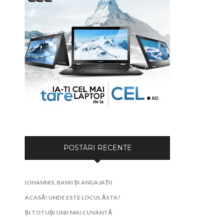
POSTĂRI RECENTE
IOHANNIS, BANII ȘI ANGAJAȚII
ACASĂ! UNDE ESTE LOCUL ĂSTA?
ȘI TOTUȘI UNII MAI CUVÂNTĂ