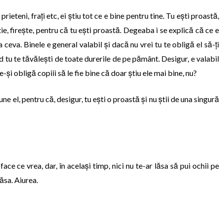
prieteni, frați etc, ei știu tot ce e bine pentru tine. Tu ești proastă,
tie, firește, pentru că tu ești proastă. Degeaba i se explică că ce e
 ceva. Binele e general valabil și dacă nu vrei tu te obligă el să-ți
ând tu te tăvălești de toate durerile de pe pământ. Desigur, e valabil
și obligă copiii să le fie bine că doar știu ele mai bine, nu?
pune el, pentru că, desigur, tu ești o proastă și nu știi de una singură
face ce vrea, dar, în același timp, nici nu te-ar lăsa să pui ochii pe
păsa. Aiurea.