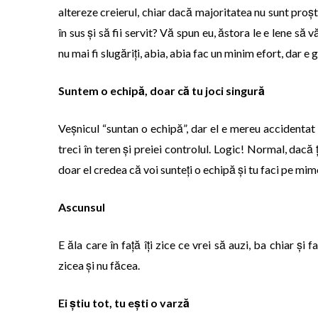
altereze creierul, chiar dacă majoritatea nu sunt proșt
în sus și să fii servit? Vă spun eu, ăstora le e lene să
nu mai fi slugăriți, abia, abia fac un minim efort, dar e 
Suntem o echipă, doar că tu joci si
ngură
Veșnicul “suntan o echipă”, dar el e mereu accidentat ș
treci în teren și preiei controlul. Logic! Normal, dacă ț
doar el credea că voi sunteți o echipă și tu faci pe mi
Ascunsul
E ăla care în față îți zice ce vrei să auzi, ba chiar și
zicea și nu făcea.
Ei știu tot, tu ești o varză