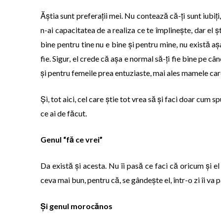
Ăștia sunt preferații mei. Nu contează că-ți sunt iubiți, 
n-ai capacitatea de a realiza ce te împlinește, dar el ș
bine pentru tine nu e bine și pentru mine, nu există așa
fie. Sigur, el crede că așa e normal să-ți fie bine pe c
și pentru femeile prea entuziaste, mai ales mamele care-
Și, tot aici, cel care știe tot vrea să și faci doar cum s
ce ai de făcut.
Genul “fă ce vrei”
Da există și acesta. Nu îi pasă ce faci că oricum și el 
ceva mai bun, pentru că, se gândește el, într-o zi îi va 
Și genul morocănos