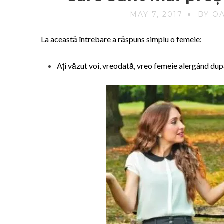
MAY 7, 2017
BY O
La această întrebare a răspuns simplu o femeie:
Ați văzut voi, vreodată, vreo femeie alergând du