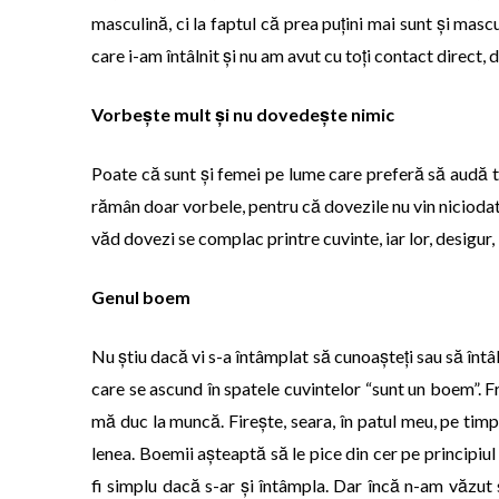
masculină, ci la faptul că prea puțini mai sunt și masc
care i-am întâlnit și nu am avut cu toți contact direct,
Vorbește mult și nu dovedește nimic
Poate că sunt și femei pe lume care preferă să audă tot 
rămân doar vorbele, pentru că dovezile nu vin niciodată
văd dovezi se complac printre cuvinte, iar lor, desigur, 
Genul boem
Nu știu dacă vi s-a întâmplat să cunoașteți sau să întâln
care se ascund în spatele cuvintelor “sunt un boem”. Fr
mă duc la muncă. Firește, seara, în patul meu, pe ti
lenea. Boemii așteaptă să le pice din cer pe principiul 
fi simplu dacă s-ar și întâmpla. Dar încă n-am văzut 