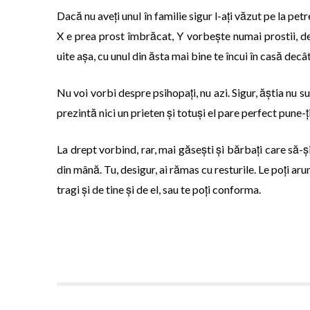
Dacă nu aveți unul în familie sigur l-ați văzut pe la pe
X e prea prost îmbrăcat, Y vorbește numai prostii, de
uite așa, cu unul din ăsta mai bine te încui în casă decât
Nu voi vorbi despre psihopați, nu azi. Sigur, ăștia nu s
prezintă nici un prieten și totuși el pare perfect pune-
La drept vorbind, rar, mai găsești și bărbați care să-și 
din mână. Tu, desigur, ai rămas cu resturile. Le poți aru
tragi și de tine și de el, sau te poți conforma.