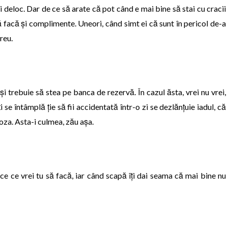
i deloc. Dar de ce să arate că pot când e mai bine să stai cu cracii
 vă facă și complimente. Uneori, când simt ei că sunt în pericol de-a
greu.
i trebuie să stea pe banca de rezervă. În cazul ăsta, vrei nu vrei,
i se întâmplă ție să fii accidentată într-o zi se dezlănțuie iadul, că
moza. Asta-i culmea, zău așa.
 face ce vrei tu să facă, iar când scapă îți dai seama că mai bine nu