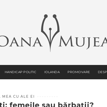
HANDICAP POLITIC
IOLANDA
PROMOVARE
DESP
 MEA CU ALE EI
i: femeile sau bărbații?