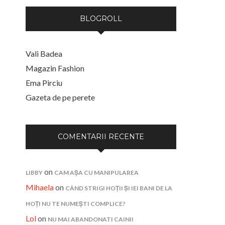
BLOGROLL
Vali Badea
Magazin Fashion
Ema Pirciu
Gazeta de pe perete
COMENTARII RECENTE
on
LIBBY
CAM AȘA CU MANIPULAREA
Mihaela
on
CÂND STRIGI HOȚII ȘI IEI BANI DE LA
HOȚI NU TE NUMEȘTI COMPLICE?
Lol
on
NU MAI ABANDONATI CAINII