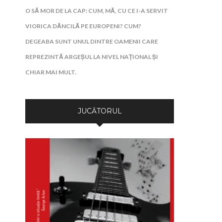
O SĂ MOR DE LA CAP: CUM, MĂ, CU CE I-A SERVIT
VIORICA DĂNCILĂ PE EUROPENI? CUM?
DEGEABA SUNT UNUL DINTRE OAMENII CARE
REPREZINTĂ ARGEȘUL LA NIVEL NAȚIONAL ȘI
CHIAR MAI MULT.
JUCĂTORUL