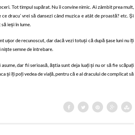
treceri. Tot timpul supărat. Nu îi convine nimic. Ai zâmbit prea mult,
 ce dracu’ vrei să dansezi când muzica e atât de proastă? etc. Și
 să ieși în lume.
unt ușor de recunoscut, dar dacă vezi totuși că după șase luni nu îți
ți niște semne de întrebare.
asume, dar fii serioasă, ăștia sunt deja luați și nu or să fie scăpați
nca și îți poți vedea de viață, pentru că e al dracului de complicat să