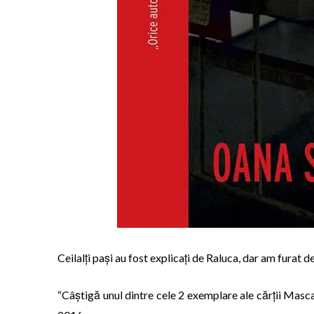
Ceilalți pași au fost explicați de Raluca, dar am furat 
“Câștigă unul dintre cele 2 exemplare ale cărții Masc