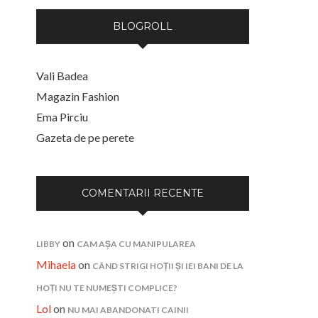
BLOGROLL
Vali Badea
Magazin Fashion
Ema Pirciu
Gazeta de pe perete
COMENTARII RECENTE
on
LIBBY
CAM AȘA CU MANIPULAREA
Mihaela
on
CÂND STRIGI HOȚII ȘI IEI BANI DE LA
HOȚI NU TE NUMEȘTI COMPLICE?
Lol
on
NU MAI ABANDONATI CAINII