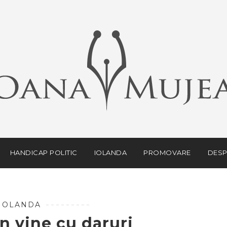
HANDICAP POLITIC
IOLANDA
PROMOVARE
DESP
IOLANDA
n vine cu daruri