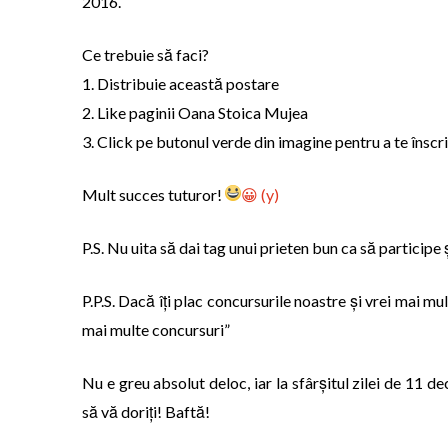
2016.
Ce trebuie să faci?
1. Distribuie această postare
2. Like paginii Oana Stoica Mujea
3. Click pe butonul verde din imagine pentru a te înscr
Mult succes tuturor!
😀
(y)
P.S. Nu uita să dai tag unui prieten bun ca să participe ș
P.P.S. Dacă îți plac concursurile noastre și vrei mai mu
mai multe concursuri”
Nu e greu absolut deloc, iar la sfârșitul zilei de 11
să vă doriți! Baftă!