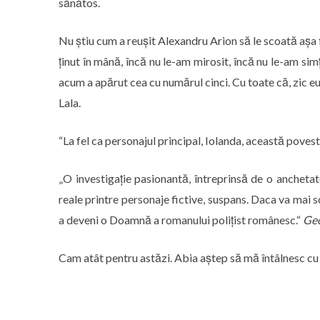
sănătos.
Nu știu cum a reușit Alexandru Arion să le scoată așa 
ținut în mână, încă nu le-am mirosit, încă nu le-am simț
acum a apărut cea cu numărul cinci. Cu toate că, zic eu,
Lala.
“La fel ca personajul principal, Iolanda, această poves
„O investigație pasionantă, întreprinsă de o anchetato
reale printre personaje fictive, suspans. Daca va mai s
a deveni o Doamnă a romanului polițist românesc.“
Geo
Cam atât pentru astăzi. Abia aștep să mă întâlnesc cu 