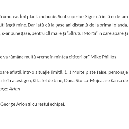
frumoase. Îmi plac la nebunie. Sunt superbe. Sigur că încă nu le-am
it lângă mine. Dar iată că la șase ani distanță de la prima Iolanda,
 s-ar pune șase, pentru că mai e și “Sărutul Morții” în care apare și
te va rămâne multă vreme în mintea cititorilor.” Mike Phillips
are aflată într-o situație limită. (…) Multe piste false, personaje
crie în acest gen, și la fel de bine, Oana Stoica-Mujea are șansa de
rge Arion
George Arion și cu restul echipei.