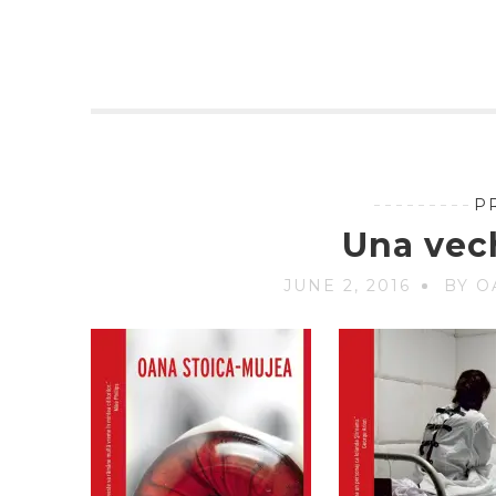
P
Una vech
JUNE 2, 2016
BY O