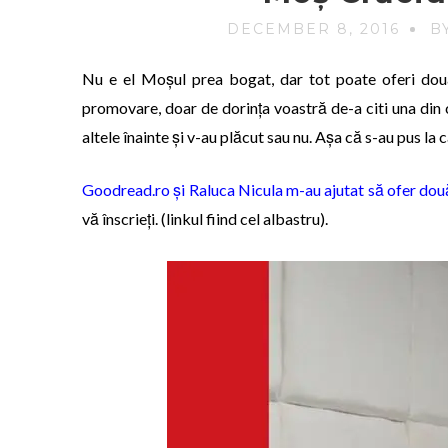
DECEMBER 8, 2016
B
Nu e el Moșul prea bogat, dar tot poate oferi două
promovare, doar de dorința voastră de-a citi una din că
altele înainte și v-au plăcut sau nu. Așa că s-au pus la
Goodread.ro și Raluca Nicula m-au ajutat să ofer do
vă înscrieți. (linkul fiind cel albastru).