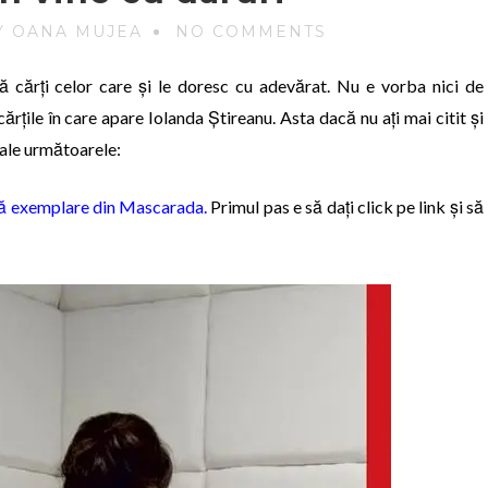
Y OANA MUJEA
NO COMMENTS
 cărți celor care și le doresc cu adevărat. Nu e vorba nici de
rțile în care apare Iolanda Știreanu. Asta dacă nu ați mai citit și
 cale următoarele:
uă exemplare din Mascarada.
Primul pas e să dați click pe link și să