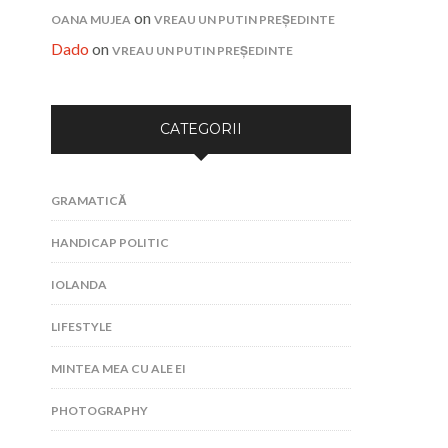
on
OANA MUJEA
VREAU UN PUTIN PREȘEDINTE
Dado
on
VREAU UN PUTIN PREȘEDINTE
CATEGORII
GRAMATICĂ
HANDICAP POLITIC
IOLANDA
LIFESTYLE
MINTEA MEA CU ALE EI
PHOTOGRAPHY