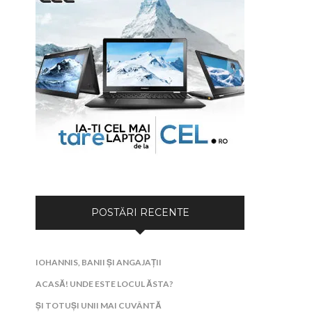
POSTĂRI RECENTE
IOHANNIS, BANII ȘI ANGAJAȚII
ACASĂ! UNDE ESTE LOCUL ĂSTA?
ȘI TOTUȘI UNII MAI CUVÂNTĂ