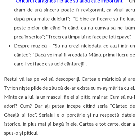
“Oricărui caraghios îi place să audă că e important”;
“Un
dram de ură sinceră poate fi revigorant, ca vinul acru
după prea multe dulciuri”; “E bine ca fiecare să fie luat
peste picior din când în când, ca nu cumva să ne luăm
prea în serios”; “Trecerea timpului ne face pe toți epave”.
Despre muzică – “Să nu crezi niciodată ce auzi într-un
cântec”; “Dacă voi mai fi vreodată Mână, primul lucru pe
care-l voi face e să ucid cântăreții”.
Restul vă las pe voi să descoperiți. Cartea e măricică și are
Tyrion niște pilde de zău că de-ar exista eu m-aș mărita cu el.
Minte ca a lui, la un mascul, fie el și pitic, mai rar. Cum să nu-l
adori? Cum? Dar ați putea începe citind seria “Cântec de
Gheață și foc”. Serialul e o porcărie și nu respectă datele
istorice, în plus mai și bagă în ele. Cartea e tot carte, doar a
spus-o și piticul.