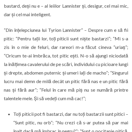
bastard, deși nu e – al leiilor Lannister și, desigur, cel mai mic,
dar și cel mai inteligent.
“Din înțelepciunea lui Tyrion Lannister” – Despre cum e să fii
pitic: “Pentru tații lor, toți piticii sunt niște bastarzi”; “Mi s-a
zis în o mie de feluri, dar rareori m-a făcut cineva “uriaș”;
“Oricum te-ai îmbrăca, tot pitic ești. N-o să ajungi niciodată
la înălțimea cavalerului de pe scări, individului cu picioare lungi
și drepte, abdomen puternic și umeri lați de macho”; “Singurul
lucru mai demn de milă decât un pitic fără nas e un pitic fără
nas și fără aur”; “Felul în care mă piș nu se numără printre
talentele mele. Și să vedeți cum mă cac!”;
Toți piticii pot fi bastarzi, dar nu toți bastarzii sunt pitici –
“Sunt pitic, nu orb”; “Nu crezi că s-ar putea să par mai
înalt dacă mă îmbrac în negru?”; “Sunt o pocitanie pitică,