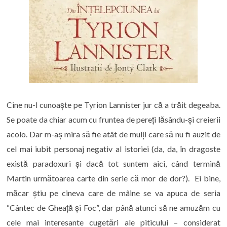
Cine nu-l cunoaște pe Tyrion Lannister jur că a trăit degeaba.
Se poate da chiar acum cu fruntea de pereți lăsându-și creierii
acolo. Dar m-aș mira să fie atât de mulți care să nu fi auzit de
cel mai iubit personaj negativ al istoriei (da, da, în dragoste
există paradoxuri și dacă tot suntem aici, când termină
Martin următoarea carte din serie că mor de dor?). Ei bine,
măcar știu pe cineva care de mâine se va apuca de seria
“Cântec de Gheață și Foc”, dar până atunci să ne amuzăm cu
cele mai interesante cugetări ale piticului – considerat