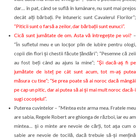
dar… în pat, când se suflă în lumânare, nu sunt mai prejos
decât alți bărbați. Pe întuneric sunt Cavalerul Florilor”;
“Piticii sunt o farsă a zeilor, dar bărbații sunt eunuci”.
Cică sunt jumătate de om. Asta vă întregește pe voi?
–
“În sufletul meu e un locșor plin de iubire pentru ologi,
copii din flori și chestii făcute țăndări”; “Pesemne că zeii
au fost beți când au ajuns la mine”;
“Și dacă-aș fi pe
jumătate de isteț pe cât sunt acum, tot m-aș putea
măsura cu tine”;
“Se prea poate să ai noroc dacă mângâi
pe cap un pitic, dar ai putea să ai și mai mult noroc dacă-i
sugi cocoșelul”
.
Puterea cuvintelor – “Mintea este arma mea. Fratele meu
are sabia, Regele Robert are ghionga de război, iar eu am
mintea… și o minte are nevoie de cărți, tot așa cum o
sabie are nevoie de tocilă, dacă trebuie să-și mențină