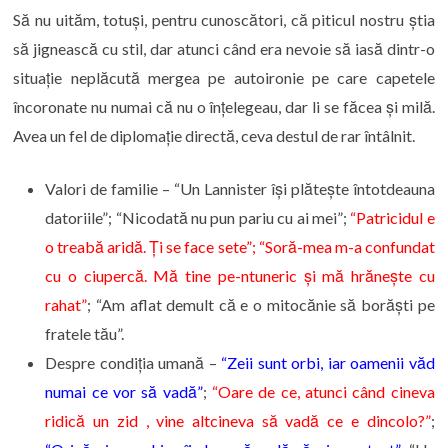
Să nu uităm, totuși, pentru cunoscători, că piticul nostru știa
să jignească cu stil, dar atunci când era nevoie să iasă dintr-o
situație neplăcută mergea pe autoironie pe care capetele
încoronate nu numai că nu o înțelegeau, dar li se făcea și milă.
Avea un fel de diplomație directă, ceva destul de rar întâlnit.
Valori de familie – “Un Lannister își plătește întotdeauna
datoriile”; “Nicodată nu pun pariu cu ai mei”;
“Patricidul e
o treabă aridă. Ți se face sete”; “Soră-mea m-a confundat
cu o ciupercă. Mă tine pe-ntuneric și mă hrănește cu
rahat”
; “Am aflat demult că e o mitocănie să borăști pe
fratele tău”.
Despre condiția umană –
“Zeii sunt orbi, iar oamenii văd
numai ce vor să vadă”
;
“Oare de ce, atunci când cineva
ridică un zid , vine altcineva să vadă ce e dincolo?”
;