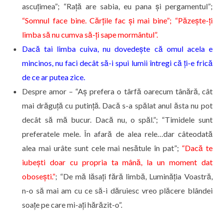
ascuțimea”; “Rață are sabia, eu pana și pergamentul”;
“Somnul face bine. Cărțile fac și mai bine”; “Păzește-ți
limba să nu cumva să-ți sape mormântul”.
Dacă tai limba cuiva, nu dovedește că omul acela e
mincinos, nu faci decât să-i spui lumii întregi că ți-e frică
de ce ar putea zice.
Despre amor – “Aș prefera o târfă oarecum tânără, cât
mai drăguță cu putință. Dacă s-a spălat anul ăsta nu pot
decât să mă bucur. Dacă nu, o spăl.”; “Timidele sunt
preferatele mele. În afară de alea rele…dar câteodată
alea mai urâte sunt cele mai nesătule în pat”;
“Dacă te
iubești doar cu propria ta mână, la un moment dat
obosești.”
; “De mă lăsați fără limbă, Luminăția Voastră,
n-o să mai am cu ce să-i dăruiesc vreo plăcere blândei
soațe pe care mi-ați hărăzit-o”.