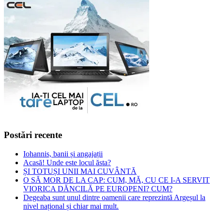
Postări recente
Iohannis, banii și angajații
Acasă! Unde este locul ăsta?
ȘI TOTUȘI UNII MAI CUVÂNTĂ
O SĂ MOR DE LA CAP: CUM, MĂ, CU CE I-A SERVIT
VIORICA DĂNCILĂ PE EUROPENI? CUM?
Degeaba sunt unul dintre oamenii care reprezintă Argeșul la
nivel național și chiar mai mult.