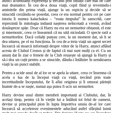
atunci acumulând experiență și trecând prin situații care mai de care
mai dramatice. În cea de-a doua viață, copil fiind și revenindu-i
aminitrile din prima viață, ajunge la un ospiciu și decide să se
sinucidă crezându-se posedat, ceea ce era normal pentru cei pe care
istoria îi numea kalachakra – “roata timpului” în sanscrită, care
reprezintă în mitologia indiană nașterea neîncetată a vremii, având
douăspreze spițe. Doar că Harry nu era un nemuritor obișnuit, el este
și mnemonic, ceea ce înseamnă că nu uită niciodată. O specie rară a
nemuritorilor. Dacă ceilalți puteau cere, la un moment dat, să li se
dea uitarea, pe el nu funcționa. În cea de-a treia viață un agent secret
încearcă să stoarcă informații despre viitor de la Harry, atunci aflând
acesta de Clubul Cronos și de faptul că mai sunt mulți ca el. Cu un
anunț dat în ziar o femeie de la Club reușește să ajungă la Harry și
să-i dea un cuțit pentru a se sinucide, dându-i întâlnire în următoarea
viață la un punct stabilit.
Pentru a ucide unul de al lor or se apela la uitare, ceea ce însemna că
acela o lua de la început viață cu viață, trecând prin toate
incertitudinile începutului, fie îi aflai originea și îi omorai părinții
înainte de-a se naște, numai așa putea fi ucis un nemuritor.
Harry devine unul dintre membrii importanți ai Clubului, dar, în
același timp, pentru că în viețile lui a întâlnit tot felul de oameni,
devine și principalul pion în lupta împotriva unuia de-al lor care
încearcă să accelereze evenimentele aducând astfel sfârșitul lumii