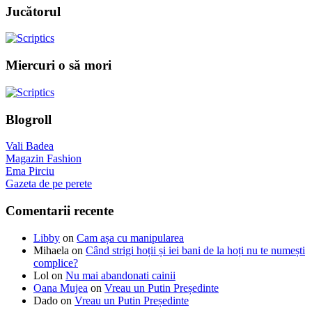
Jucătorul
Miercuri o să mori
Blogroll
Vali Badea
Magazin Fashion
Ema Pirciu
Gazeta de pe perete
Comentarii recente
Libby
on
Cam așa cu manipularea
Mihaela
on
Când strigi hoții și iei bani de la hoți nu te numești
complice?
Lol
on
Nu mai abandonati cainii
Oana Mujea
on
Vreau un Putin Președinte
Dado
on
Vreau un Putin Președinte