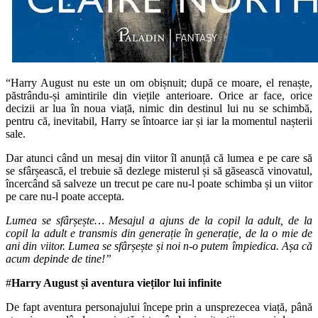
“Harry August nu este un om obișnuit; după ce moare, el renaște,
păstrându-și amintirile din viețile anterioare. Orice ar face, orice
decizii ar lua în noua viață, nimic din destinul lui nu se schimbă,
pentru că, inevitabil, Harry se întoarce iar și iar la momentul nașterii
sale.
Dar atunci când un mesaj din viitor îl anunță că lumea e pe care să
se sfârșească, el trebuie să dezlege misterul și să găsească vinovatul,
încercând să salveze un trecut pe care nu-l poate schimba și un viitor
pe care nu-l poate accepta.
Lumea se sfârșește… Mesajul a ajuns de la copil la adult, de la
copil la adult e transmis din generație în generație, de la o mie de
ani din viitor. Lumea se sfârșește și noi n-o putem împiedica. Așa că
acum depinde de tine!”
#
Harry August și aventura vieților lui infinite
De fapt aventura personajului începe prin a unsprezecea viață, până