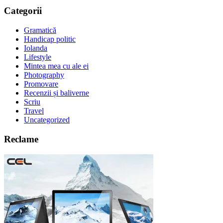
Categorii
Gramatică
Handicap politic
Iolanda
Lifestyle
Mintea mea cu ale ei
Photography
Promovare
Recenzii și baliverne
Scriu
Travel
Uncategorized
Reclame