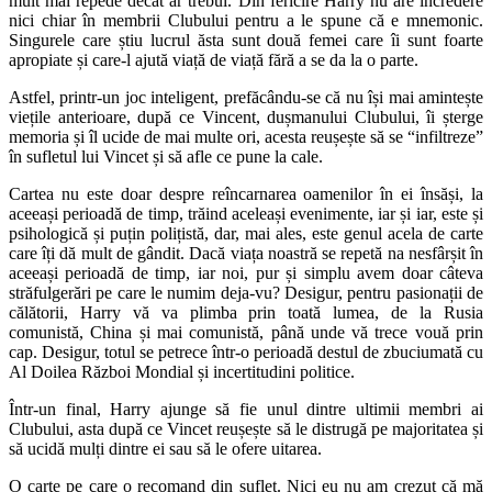
mult mai repede decât ar trebui. Din fericire Harry nu are încredere
nici chiar în membrii Clubului pentru a le spune că e mnemonic.
Singurele care știu lucrul ăsta sunt două femei care îi sunt foarte
apropiate și care-l ajută viață de viață fără a se da la o parte.
Astfel, printr-un joc inteligent, prefăcându-se că nu își mai amintește
viețile anterioare, după ce Vincent, dușmanului Clubului, îi șterge
memoria și îl ucide de mai multe ori, acesta reușește să se “infiltreze”
în sufletul lui Vincet și să afle ce pune la cale.
Cartea nu este doar despre reîncarnarea oamenilor în ei însăși, la
aceeași perioadă de timp, trăind aceleași evenimente, iar și iar, este și
psihologică și puțin polițistă, dar, mai ales, este genul acela de carte
care îți dă mult de gândit. Dacă viața noastră se repetă na nesfârșit în
aceeași perioadă de timp, iar noi, pur și simplu avem doar câteva
străfulgerări pe care le numim deja-vu? Desigur, pentru pasionații de
călătorii, Harry vă va plimba prin toată lumea, de la Rusia
comunistă, China și mai comunistă, până unde vă trece vouă prin
cap. Desigur, totul se petrece într-o perioadă destul de zbuciumată cu
Al Doilea Război Mondial și incertitudini politice.
Într-un final, Harry ajunge să fie unul dintre ultimii membri ai
Clubului, asta după ce Vincet reușește să le distrugă pe majoritatea și
să ucidă mulți dintre ei sau să le ofere uitarea.
O carte pe care o recomand din suflet. Nici eu nu am crezut că mă