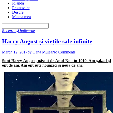
Iolanda
Promovare
Despre
Mintea mea
Recenzii și baliverne
Harry August și viețile sale infinite
March 12, 2017
by Oana Mujea
No Comments
Sunt Harry August, născut de Anul Nou în 1919. Am șaizeci și
opt de ani. Am opt sute nouăzeci și nouă de ani.