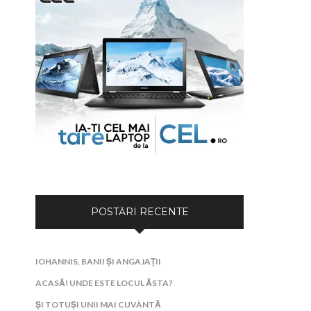
POSTĂRI RECENTE
IOHANNIS, BANII ȘI ANGAJAȚII
ACASĂ! UNDE ESTE LOCUL ĂSTA?
ȘI TOTUȘI UNII MAI CUVÂNTĂ