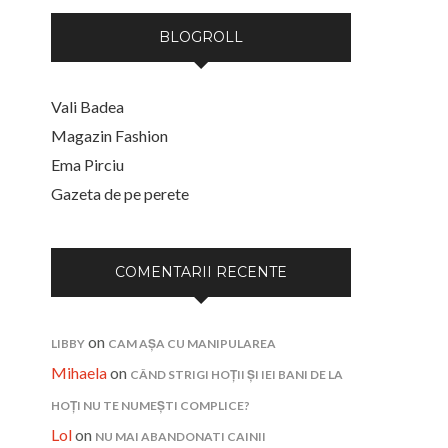
BLOGROLL
Vali Badea
Magazin Fashion
Ema Pirciu
Gazeta de pe perete
COMENTARII RECENTE
on
LIBBY
CAM AȘA CU MANIPULAREA
Mihaela
on
CÂND STRIGI HOȚII ȘI IEI BANI DE LA
HOȚI NU TE NUMEȘTI COMPLICE?
Lol
on
NU MAI ABANDONATI CAINII