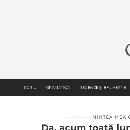
SCRIU
GRAMATICĂ
RECENZII ȘI BALIVERNE
MINTEA MEA C
Da, acum toată lu