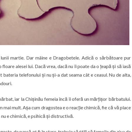
 lunii martie. Dar mâine e Dragobetele. Adică o sărbătoare pur
loare alesei lui. Dacă vrea, dacă nu îi poate da o țeapă și să iasă
t bateria telefonului și nu și-a dat seama cât e ceasul. Nu de alta,
adouri.
ărbat, iar la Chișinău femeia încă îi oferă un mărțișor bărbatului.
 mai mult. Așa cum dragostea e o reacție chimică, fie că vă place
a nu e chimică, e psihică și distructivă.
te, de parcă aș fi în stare, trebuie să știți că femeile din ziua de