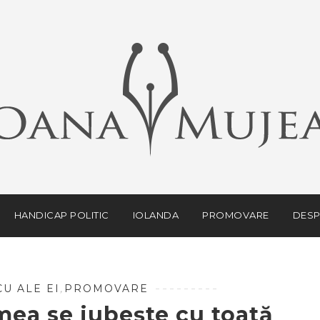
HANDICAP POLITIC
IOLANDA
PROMOVARE
DESP
U ALE EI
,
PROMOVARE
mea se iubește cu toată