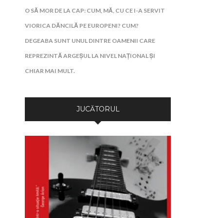
O SĂ MOR DE LA CAP: CUM, MĂ, CU CE I-A SERVIT
VIORICA DĂNCILĂ PE EUROPENI? CUM?
DEGEABA SUNT UNUL DINTRE OAMENII CARE
REPREZINTĂ ARGEȘUL LA NIVEL NAȚIONAL ȘI
CHIAR MAI MULT.
JUCĂTORUL