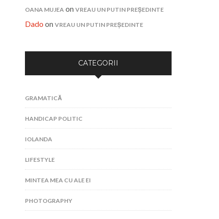
on
OANA MUJEA
VREAU UN PUTIN PREȘEDINTE
Dado
on
VREAU UN PUTIN PREȘEDINTE
CATEGORII
GRAMATICĂ
HANDICAP POLITIC
IOLANDA
LIFESTYLE
MINTEA MEA CU ALE EI
PHOTOGRAPHY