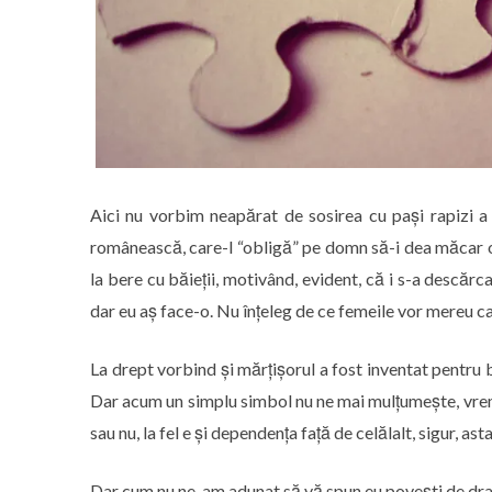
Aici nu vorbim neapărat de sosirea cu pași rapizi a
românească, care-l “obligă” pe domn să-i dea măcar o f
la bere cu băieții, motivând, evident, că i s-a descărca
dar eu aș face-o. Nu înțeleg de ce femeile vor mereu c
La drept vorbind și mărțișorul a fost inventat pentru b
Dar acum un simplu simbol nu ne mai mulțumește, vrem
sau nu, la fel e și dependența față de celălalt, sigur, ast
Dar cum nu ne-am adunat să vă spun eu povești de dragos