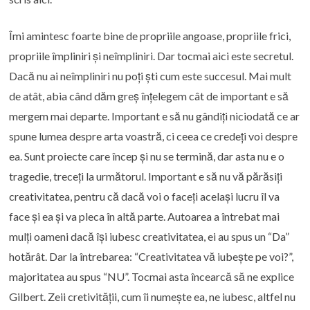
Îmi amintesc foarte bine de propriile angoase, propriile frici,
propriile împliniri și neîmpliniri. Dar tocmai aici este secretul.
Dacă nu ai neîmpliniri nu poți ști cum este succesul. Mai mult
de atât, abia când dăm greș înțelegem cât de important e să
mergem mai departe. Important e să nu gândiți niciodată ce ar
spune lumea despre arta voastră, ci ceea ce credeți voi despre
ea. Sunt proiecte care încep și nu se termină, dar asta nu e o
tragedie, treceți la următorul. Important e să nu vă părăsiți
creativitatea, pentru că dacă voi o faceți același lucru îl va
face și ea și va pleca în altă parte. Autoarea a întrebat mai
mulți oameni dacă își iubesc creativitatea, ei au spus un “Da”
hotărât. Dar la întrebarea: “Creativitatea vă iubește pe voi?”,
majoritatea au spus “NU”. Tocmai asta încearcă să ne explice
Gilbert. Zeii cretivității, cum îi numește ea, ne iubesc, altfel nu