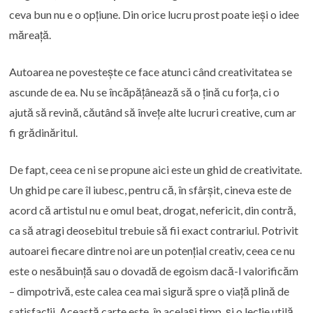
ceva bun nu e o opțiune. Din orice lucru prost poate ieși o idee
măreață.
Autoarea ne povestește ce face atunci când creativitatea se
ascunde de ea. Nu se încăpățânează să o țină cu forța, ci o
ajută să revină, căutând să învețe alte lucruri creative, cum ar
fi grădinăritul.
De fapt, ceea ce ni se propune aici este un ghid de creativitate.
Un ghid pe care îl iubesc, pentru că, în sfârșit, cineva este de
acord că artistul nu e omul beat, drogat, nefericit, din contră,
ca să atragi deosebitul trebuie să fii exact contrariul. Potrivit
autoarei fiecare dintre noi are un potențial creativ, ceea ce nu
este o nesăbuință sau o dovadă de egoism dacă-l valorificăm
– dimpotrivă, este calea cea mai sigură spre o viață plină de
satisfacții. Această carte este, în același timp, și o lecție utilă