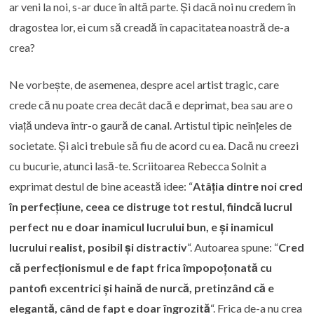
ar veni la noi, s-ar duce în altă parte. Și dacă noi nu credem în
dragostea lor, ei cum să creadă în capacitatea noastră de-a
crea?
Ne vorbește, de asemenea, despre acel artist tragic, care
crede că nu poate crea decât dacă e deprimat, bea sau are o
viață undeva într-o gaură de canal. Artistul tipic neînțeles de
societate. Și aici trebuie să fiu de acord cu ea. Dacă nu creezi
cu bucurie, atunci lasă-te. Scriitoarea Rebecca Solnit a
exprimat destul de bine această idee: “
Atâția dintre noi cred
în perfecțiune, ceea ce distruge tot restul, fiindcă lucrul
perfect nu e doar inamicul lucrului bun, e și inamicul
lucrului realist, posibil și distractiv
“. Autoarea spune: “
Cred
că perfecționismul e de fapt frica împopoțonată cu
pantofi excentrici și haină de nurcă, pretinzând că e
elegantă, când de fapt e doar îngrozită
“. Frica de-a nu crea