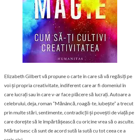
Elizabeth Gilbert vă propune o carte în care să vă regăsiți pe
voi și propria creativitate, indiferent care ar fi domeniul în
care lucrați sau în care v-ar face plăcere să lucrați. Autoare a
celebrului, deja, roman “Mănâncă, roagă-te, iubește” a trecut
prin multe stări, sentimente, contradicții și povești de viață pe
care dorește să le împărtășească cu oricine vrea să o asculte.
Mărturisesc că sunt de acord sută la sută cu tot ceea ce a
scris aici.