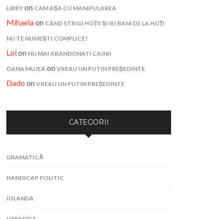
on
LIBBY
CAM AȘA CU MANIPULAREA
Mihaela
on
CÂND STRIGI HOȚII ȘI IEI BANI DE LA HOȚI
NU TE NUMEȘTI COMPLICE?
Lol
on
NU MAI ABANDONATI CAINII
on
OANA MUJEA
VREAU UN PUTIN PREȘEDINTE
Dado
on
VREAU UN PUTIN PREȘEDINTE
CATEGORII
GRAMATICĂ
HANDICAP POLITIC
IOLANDA
LIFESTYLE