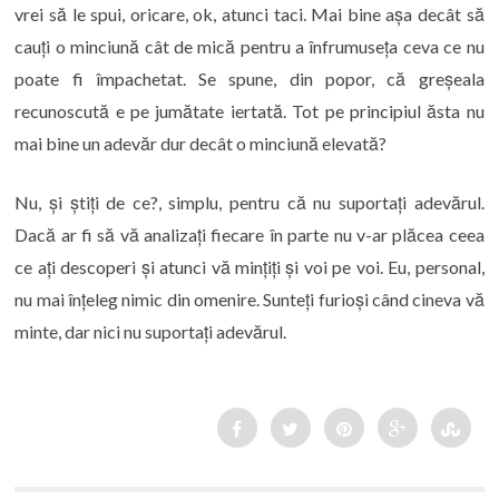
vrei să le spui, oricare, ok, atunci taci. Mai bine așa decât să
cauți o minciună cât de mică pentru a înfrumuseța ceva ce nu
poate fi împachetat. Se spune, din popor, că greșeala
recunoscută e pe jumătate iertată. Tot pe principiul ăsta nu
mai bine un adevăr dur decât o minciună elevată?
Nu, și știți de ce?, simplu, pentru că nu suportați adevărul.
Dacă ar fi să vă analizați fiecare în parte nu v-ar plăcea ceea
ce ați descoperi și atunci vă mințiți și voi pe voi. Eu, personal,
nu mai înțeleg nimic din omenire. Sunteți furioși când cineva vă
minte, dar nici nu suportați adevărul.