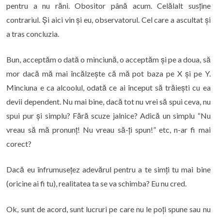
pentru a nu răni. Obositor până acum. Celălalt susține
contrariul. Și aici vin și eu, observatorul. Cel care a ascultat și
a tras concluzia.
Bun, acceptăm o dată o minciună, o acceptăm și pe a doua, să
mor dacă mă mai încălzește că mă pot baza pe X și pe Y.
Minciuna e ca alcoolul, odată ce ai început să trăiești cu ea
devii dependent. Nu mai bine, dacă tot nu vrei să spui ceva, nu
spui pur și simplu? Fără scuze jalnice? Adică un simplu “Nu
vreau să mă pronunț! Nu vreau să-ți spun!” etc, n-ar fi mai
corect?
Dacă eu înfrumusețez adevărul pentru a te simți tu mai bine
(oricine ai fi tu), realitatea ta se va schimba? Eu nu cred.
Ok, sunt de acord, sunt lucruri pe care nu le poți spune sau nu