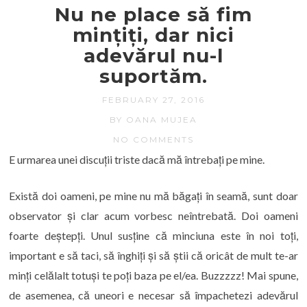
Nu ne place să fim
mințiți, dar nici
adevărul nu-l
suportăm.
FEBRUARY 27, 2016
BY OANA MUJEA
NO COMMENTS
E urmarea unei discuții triste dacă mă întrebați pe mine.
Există doi oameni, pe mine nu mă băgați în seamă, sunt doar
observator și clar acum vorbesc neîntrebată. Doi oameni
foarte deștepți. Unul susține că minciuna este în noi toți,
important e să taci, să înghiți și să știi că oricât de mult te-ar
minți celălalt totuși te poți baza pe el/ea. Buzzzzz! Mai spune,
de asemenea, că uneori e necesar să împachetezi adevărul