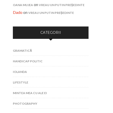
on
OANA MUJEA
VREAU UN PUTIN PREȘEDINTE
Dado
on
VREAU UN PUTIN PREȘEDINTE
CATEGORII
GRAMATICĂ
HANDICAP POLITIC
IOLANDA
LIFESTYLE
MINTEA MEA CU ALE EI
PHOTOGRAPHY