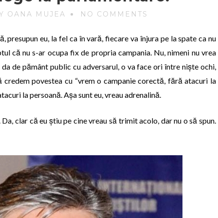
Y OANA MUJEA
NO COMMENTS
presupun eu, la fel ca în vară, fiecare va înjura pe la spate ca nu
ul că nu s-ar ocupa fix de propria campania. Nu, nimeni nu vrea
 da de pământ public cu adversarul, o va face ori între niște ochi,
ă să credem povestea cu “vrem o campanie corectă, fără atacuri la
atacuri la persoană. Așa sunt eu, vreau adrenalină.
a, clar că eu știu pe cine vreau să trimit acolo, dar nu o să spun.