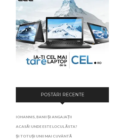
POSTĂRI RECENTE
IOHANNIS, BANII ȘI ANGAJAȚII
ACASĂ! UNDE ESTE LOCUL ĂSTA?
ȘI TOTUȘI UNII MAI CUVÂNTĂ