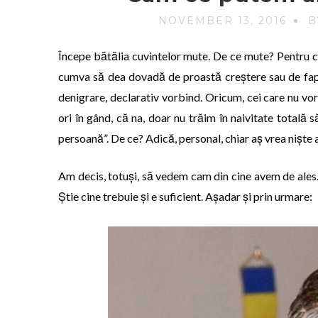
NOVEMBER 13, 2016
B
Începe bătălia cuvintelor mute. De ce mute? Pentru că, 
cumva să dea dovadă de proastă creștere sau de fapt
denigrare, declarativ vorbind. Oricum, cei care nu vor
ori în gând, că na, doar nu trăim în naivitate total
persoană”. De ce? Adică, personal, chiar aș vrea niște 
Am decis, totuși, să vedem cam din cine avem de ales. D
Știe cine trebuie și e suficient. Așadar și prin urmare: