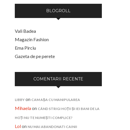
BLOGROLL
Vali Badea
Magazin Fashion
Ema Pirciu
Gazeta de pe perete
COMENTARII RECENTE
on
LIBBY
CAM AȘA CU MANIPULAREA
Mihaela
on
CÂND STRIGI HOȚII ȘI IEI BANI DE LA
HOȚI NU TE NUMEȘTI COMPLICE?
Lol
on
NU MAI ABANDONATI CAINII