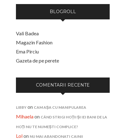
BLOGROLL
Vali Badea
Magazin Fashion
Ema Pirciu
Gazeta de pe perete
COMENTARII RECENTE
on
LIBBY
CAM AȘA CU MANIPULAREA
Mihaela
on
CÂND STRIGI HOȚII ȘI IEI BANI DE LA
HOȚI NU TE NUMEȘTI COMPLICE?
Lol
on
NU MAI ABANDONATI CAINII