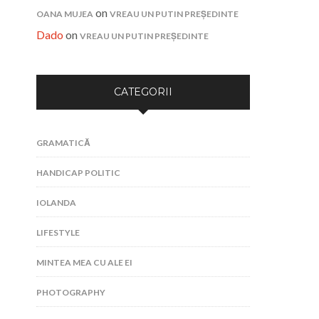
on
OANA MUJEA
VREAU UN PUTIN PREȘEDINTE
Dado
on
VREAU UN PUTIN PREȘEDINTE
CATEGORII
GRAMATICĂ
HANDICAP POLITIC
IOLANDA
LIFESTYLE
MINTEA MEA CU ALE EI
PHOTOGRAPHY