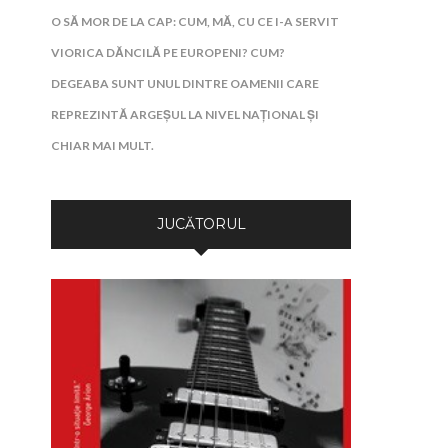
O SĂ MOR DE LA CAP: CUM, MĂ, CU CE I-A SERVIT
VIORICA DĂNCILĂ PE EUROPENI? CUM?
DEGEABA SUNT UNUL DINTRE OAMENII CARE
REPREZINTĂ ARGEȘUL LA NIVEL NAȚIONAL ȘI
CHIAR MAI MULT.
JUCĂTORUL