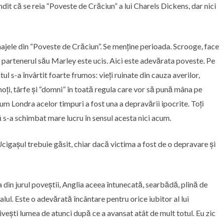
t că se reia “Poveste de Crăciun” a lui Charels Dickens, dar nici
onajele din “Poveste de Crăciun”. Se menține perioada. Scrooge, face
e partenerul său Marley este ucis. Aici este adevărata poveste. Pe
tul s-a învârtit foarte frumos: vieți ruinate din cauza averilor,
 hoți, târfe și “domni” în toată regula care vor să pună mâna pe
um Londra acelor timpuri a fost una a depravării ipocrite. Toți
 s-a schimbat mare lucru în sensul acesta nici acum.
Ucigașul trebuie găsit, chiar dacă victima a fost de o depravare și
 din jurul poveștii, Anglia aceea întunecată, searbădă, plină de
alul. Este o adevărată încântare pentru orice iubitor al lui
vești lumea de atunci după ce a avansat atât de mult totul. Eu zic