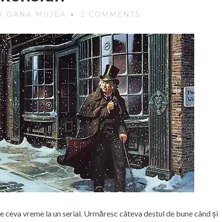
Y OANA MUJEA
2 COMMENTS
 ceva vreme la un serial. Urmăresc câteva destul de bune când și