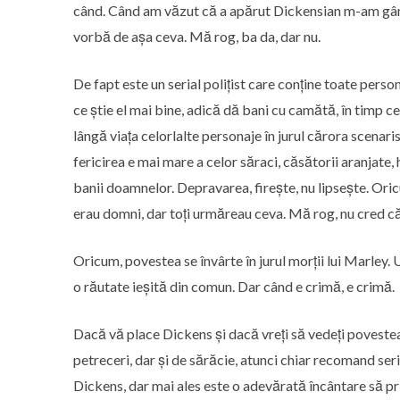
când. Când am văzut că a apărut Dickensian m-am gândi
vorbă de așa ceva. Mă rog, ba da, dar nu.
De fapt este un serial polițist care conține toate pers
ce știe el mai bine, adică dă bani cu camătă, în timp c
lângă viața celorlalte personaje în jurul cărora scenaris
fericirea e mai mare a celor săraci, căsătorii aranjate,
banii doamnelor. Depravarea, firește, nu lipsește. Oric
erau domni, dar toți urmăreau ceva. Mă rog, nu cred că
Oricum, povestea se învârte în jurul morții lui Marley. 
o răutate ieșită din comun. Dar când e crimă, e crimă.
Dacă vă place Dickens și dacă vreți să vedeți povestea
petreceri, dar și de sărăcie, atunci chiar recomand seri
Dickens, dar mai ales este o adevărată încântare să pri