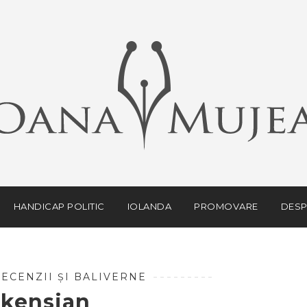
HANDICAP POLITIC
IOLANDA
PROMOVARE
DESP
ECENZII ȘI BALIVERNE
ckensian