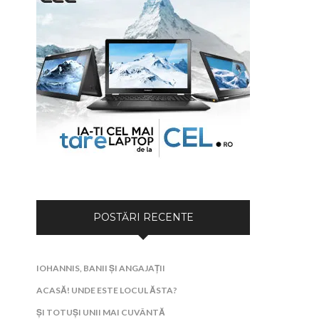
POSTĂRI RECENTE
IOHANNIS, BANII ȘI ANGAJAȚII
ACASĂ! UNDE ESTE LOCUL ĂSTA?
ȘI TOTUȘI UNII MAI CUVÂNTĂ