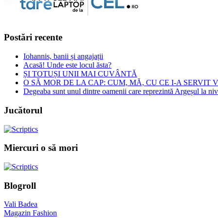
Postări recente
Iohannis, banii și angajații
Acasă! Unde este locul ăsta?
ȘI TOTUȘI UNII MAI CUVÂNTĂ
O SĂ MOR DE LA CAP: CUM, MĂ, CU CE I-A SERVIT
Degeaba sunt unul dintre oamenii care reprezintă Argeșul la nive
Jucătorul
Miercuri o să mori
Blogroll
Vali Badea
Magazin Fashion