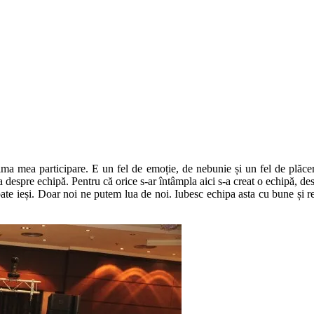
ma mea participare. E un fel de emoție, de nebunie și un fel de plăcer
spre echipă. Pentru că orice s-ar întâmpla aici s-a creat o echipă, desigu
oate ieși. Doar noi ne putem lua de noi. Iubesc echipa asta cu bune și r