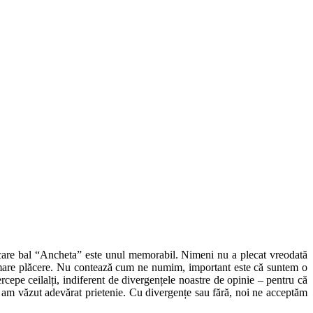
 Fiecare bal “Ancheta” este unul memorabil. Nimeni nu a plecat vreodată
mare plăcere. Nu contează cum ne numim, important este că suntem o
rcepe ceilalți, indiferent de divergențele noastre de opinie – pentru că
ci am văzut adevărat prietenie. Cu divergențe sau fără, noi ne acceptăm