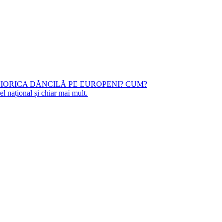
 VIORICA DĂNCILĂ PE EUROPENI? CUM?
l național și chiar mai mult.