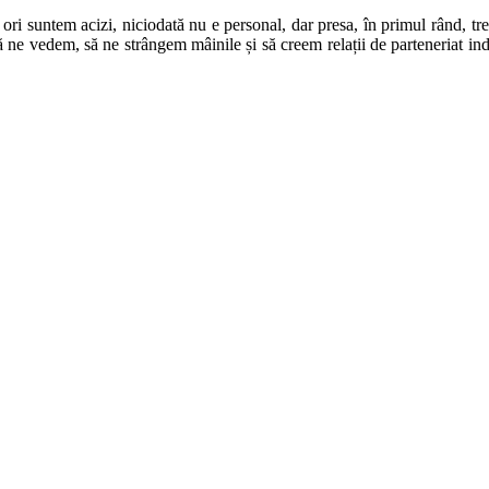
ori suntem acizi, niciodată nu e personal, dar presa, în primul rând, tr
t să ne vedem, să ne strângem mâinile și să creem relații de parteneriat i