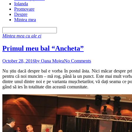
Iolanda
Promovare
Despre
Mintea mea
Mintea mea cu ale ei
Primul meu bal “Ancheta”
October 28, 2016
by Oana Mujea
No Comments
Nu știu dacă despre bal e vorba în postul ăsta. Nici măcar despre pri
pentru că noi muncim – mă rog, până la un punct. Este mai mult vorba de
dintre unul dintre noi e pe varianta mușchetarilor, vă dați seama ce p
gând să ies în totalitate din această comunitate.