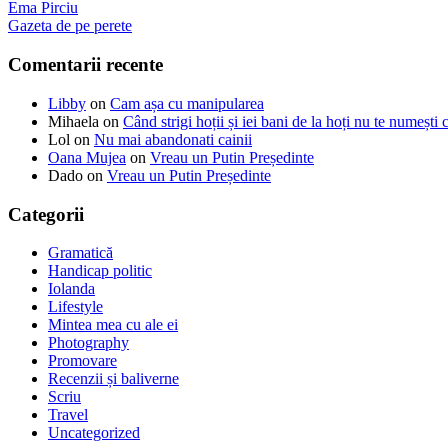
Ema Pirciu
Gazeta de pe perete
Comentarii recente
Libby
on
Cam așa cu manipularea
Mihaela
on
Când strigi hoții și iei bani de la hoți nu te numești
Lol
on
Nu mai abandonati cainii
Oana Mujea
on
Vreau un Putin Președinte
Dado
on
Vreau un Putin Președinte
Categorii
Gramatică
Handicap politic
Iolanda
Lifestyle
Mintea mea cu ale ei
Photography
Promovare
Recenzii și baliverne
Scriu
Travel
Uncategorized