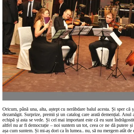
Oricum, până una, alta, aștept cu nerăbdare balul acesta. Și sper că ș
dezamăgit. Surprize, premii și un catalog care arată demențial. Anul
echipă și asta se vede. Și cel mai important este că eu sunt îndrăgosti
altfel nu ar fi democrație – noi suntem un tot, ceea ce ne dă putere ș
așa cum suntem. Și mi-aș dori ca în lumea.. nu, să nu mergem atât de de