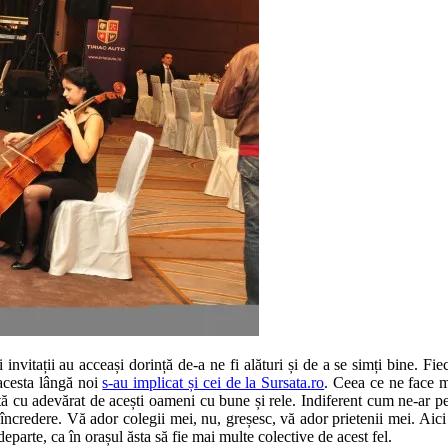
i invitații au acceași dorință de-a ne fi alături și de a se simți bine.
 acesta lângă noi
s-au implicat și cei de la Sursata.ro
. Ceea ce ne face 
tă cu adevărat de acești oameni cu bune și rele. Indiferent cum ne-ar pe
i încredere. Vă ador colegii mei, nu, greșesc, vă ador prietenii mei. Ai
parte, ca în orașul ăsta să fie mai multe colective de acest fel.