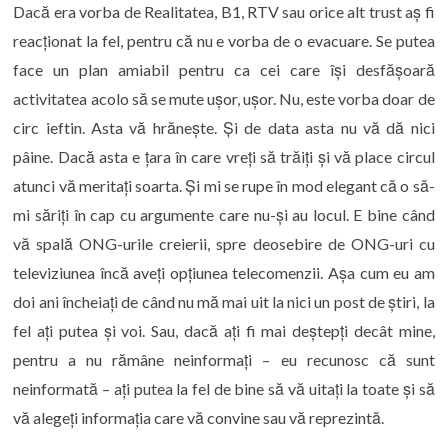
Dacă era vorba de Realitatea, B1, RTV sau orice alt trust aș fi
reacționat la fel, pentru că nu e vorba de o evacuare. Se putea
face un plan amiabil pentru ca cei care își desfășoară
activitatea acolo să se mute ușor, ușor. Nu, este vorba doar de
circ ieftin. Asta vă hrănește. Și de data asta nu vă dă nici
pâine. Dacă asta e țara în care vreți să trăiți și vă place circul
atunci vă meritați soarta. Și mi se rupe în mod elegant că o să-
mi săriți în cap cu argumente care nu-și au locul. E bine când
vă spală ONG-urile creierii, spre deosebire de ONG-uri cu
televiziunea încă aveți opțiunea telecomenzii. Așa cum eu am
doi ani încheiați de când nu mă mai uit la nici un post de știri, la
fel ați putea și voi. Sau, dacă ați fi mai deștepți decât mine,
pentru a nu rămâne neinformați – eu recunosc că sunt
neinformată – ați putea la fel de bine să vă uitați la toate și să
vă alegeți informația care vă convine sau vă reprezintă.