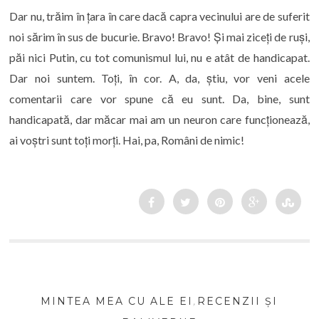
Dar nu, trăim în țara în care dacă capra vecinului are de suferit
noi sărim în sus de bucurie. Bravo! Bravo! Și mai ziceți de ruși,
păi nici Putin, cu tot comunismul lui, nu e atât de handicapat.
Dar noi suntem. Toți, în cor. A, da, știu, vor veni acele
comentarii care vor spune că eu sunt. Da, bine, sunt
handicapată, dar măcar mai am un neuron care funcționează,
ai voștri sunt toți morți. Hai, pa, Români de nimic!
MINTEA MEA CU ALE EI
,
RECENZII ȘI