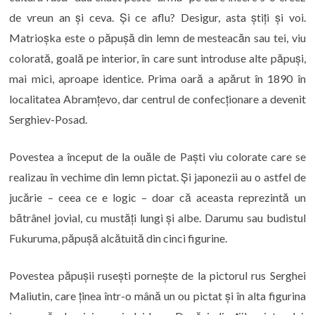
de vreun an și ceva. Și ce aflu? Desigur, asta știți și voi.
Matrioșka este o păpușă din lemn de mesteacăn sau tei, viu
colorată, goală pe interior, în care sunt introduse alte păpuși,
mai mici, aproape identice. Prima oară a apărut în 1890 în
localitatea Abramțevo, dar centrul de confecționare a devenit
Serghiev-Posad.
Povestea a început de la ouăle de Paști viu colorate care se
realizau în vechime din lemn pictat. Și japonezii au o astfel de
jucărie – ceea ce e logic – doar că aceasta reprezintă un
bătrânel jovial, cu mustăți lungi și albe. Darumu sau budistul
Fukuruma, păpușă alcătuită din cinci figurine.
Povestea păpușii rusești pornește de la pictorul rus Serghei
Maliutin, care ținea într-o mână un ou pictat și în alta figurina