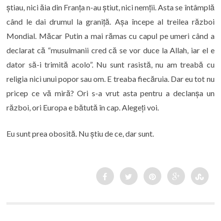
știau, nici ăia din Franța n-au știut, nici nemții. Asta se întâmplă
când le dai drumul la graniță. Așa începe al treilea război
Mondial. Măcar Putin a mai rămas cu capul pe umeri când a
declarat că “musulmanii cred că se vor duce la Allah, iar el e
dator să-i trimită acolo”. Nu sunt rasistă, nu am treabă cu
religia nici unui popor sau om. E treaba fiecăruia. Dar eu tot nu
pricep ce vă miră? Ori s-a vrut asta pentru a declanșa un
război, ori Europa e bătută în cap. Alegeți voi.
Eu sunt prea obosită. Nu știu de ce, dar sunt.