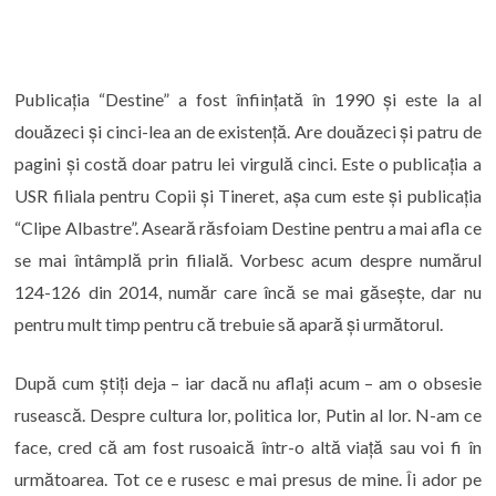
Publicația “Destine” a fost înființată în 1990 și este la al
douăzeci și cinci-lea an de existență. Are douăzeci și patru de
pagini și costă doar patru lei virgulă cinci. Este o publicația a
USR filiala pentru Copii și Tineret, așa cum este și publicația
“Clipe Albastre”. Aseară răsfoiam Destine pentru a mai afla ce
se mai întâmplă prin filială. Vorbesc acum despre numărul
124-126 din 2014, număr care încă se mai găsește, dar nu
pentru mult timp pentru că trebuie să apară și următorul.
După cum știți deja – iar dacă nu aflați acum – am o obsesie
rusească. Despre cultura lor, politica lor, Putin al lor. N-am ce
face, cred că am fost rusoaică într-o altă viață sau voi fi în
următoarea. Tot ce e rusesc e mai presus de mine. Îi ador pe