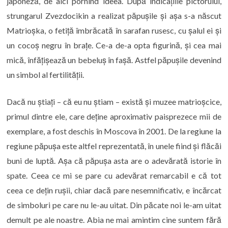
japoneză, de aici pornind ideea. După indicațiile pictorului,
strungarul Zvezdocikin a realizat păpușile și așa s-a născut
Matrioșka, o fetiță îmbrăcată în sarafan rusesc, cu șalul ei și
un cocoș negru în brațe. Ce-a de-a opta figurină, și cea mai
mică, înfățișează un bebeluș în fașă. Astfel păpușile devenind
un simbol al fertilității.
Dacă nu știați – că eu nu știam – există și muzee matrioșcice,
primul dintre ele, care deține aproximativ paisprezece mii de
exemplare, a fost deschis în Moscova în 2001. De la regiune la
regiune păpușa este altfel reprezentată, în unele fiind și flăcăi
buni de luptă. Așa că păpușa asta are o adevărată istorie în
spate. Ceea ce mi se pare cu adevărat remarcabil e că tot
ceea ce dețin rușii, chiar dacă pare nesemnificativ, e încărcat
de simboluri pe care nu le-au uitat. Din păcate noi le-am uitat
demult pe ale noastre. Abia ne mai amintim cine suntem fără