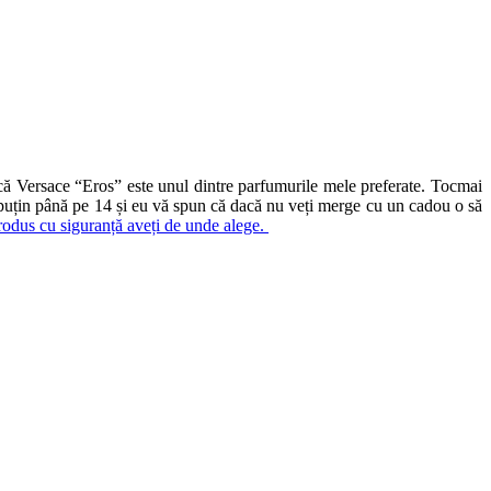
că Versace “Eros” este unul dintre parfumurile mele preferate. Tocmai
i e puțin până pe 14 și eu vă spun că dacă nu veți merge cu un cadou o să
produs cu siguranță aveți de unde alege.