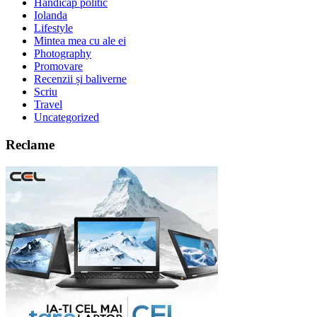
Handicap politic
Iolanda
Lifestyle
Mintea mea cu ale ei
Photography
Promovare
Recenzii și baliverne
Scriu
Travel
Uncategorized
Reclame