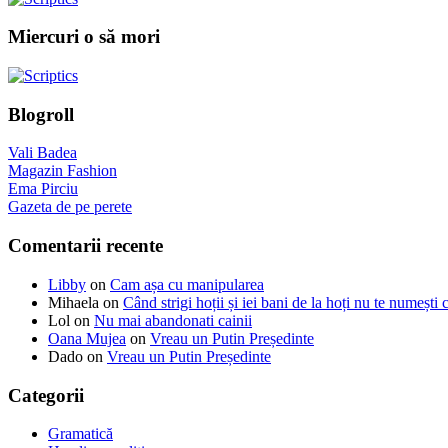
Miercuri o să mori
Blogroll
Vali Badea
Magazin Fashion
Ema Pirciu
Gazeta de pe perete
Comentarii recente
Libby
on
Cam așa cu manipularea
Mihaela
on
Când strigi hoții și iei bani de la hoți nu te numești
Lol
on
Nu mai abandonati cainii
Oana Mujea
on
Vreau un Putin Președinte
Dado
on
Vreau un Putin Președinte
Categorii
Gramatică