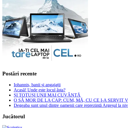
Postări recente
Iohannis, banii și angajații
Acasă! Unde este locul ăsta?
ȘI TOTUȘI UNII MAI CUVÂNTĂ
O SĂ MOR DE LA CAP: CUM, MĂ, CU CE I-A SERVIT
Degeaba sunt unul dintre oamenii care reprezintă Argeșul la nive
Jucătorul