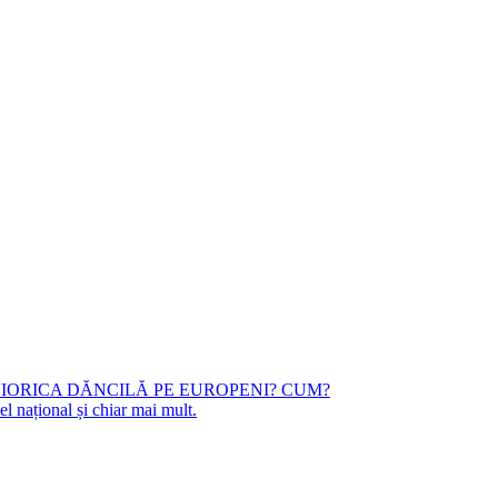
 VIORICA DĂNCILĂ PE EUROPENI? CUM?
l național și chiar mai mult.