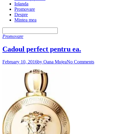
Iolanda
Promovare
Despre
Mintea mea
Promovare
Cadoul perfect pentru ea.
February 10, 2016
by Oana Mujea
No Comments