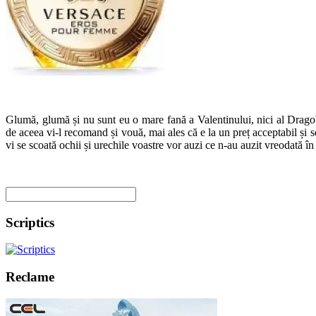
Glumă, glumă și nu sunt eu o mare fană a Valentinului, nici al Drago
de aceea vi-l recomand și vouă, mai ales că e la un preț acceptabil și s
vi se scoată ochii și urechile voastre vor auzi ce n-au auzit vreodată î
Scriptics
Reclame