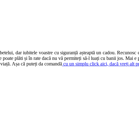
betelui, dar iubitele voastre cu siguranță așteaptă un cadou. Recunosc 
e poate plăti și în rate dacă nu vă permiteți să-l luați cu banii jos. Ma
n viață. Așa că puteți da comandă
cu un simplu click aici, dacă vreți alt 