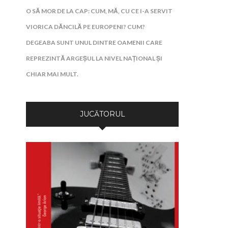
O SĂ MOR DE LA CAP: CUM, MĂ, CU CE I-A SERVIT
VIORICA DĂNCILĂ PE EUROPENI? CUM?
DEGEABA SUNT UNUL DINTRE OAMENII CARE
REPREZINTĂ ARGEȘUL LA NIVEL NAȚIONAL ȘI
CHIAR MAI MULT.
JUCĂTORUL