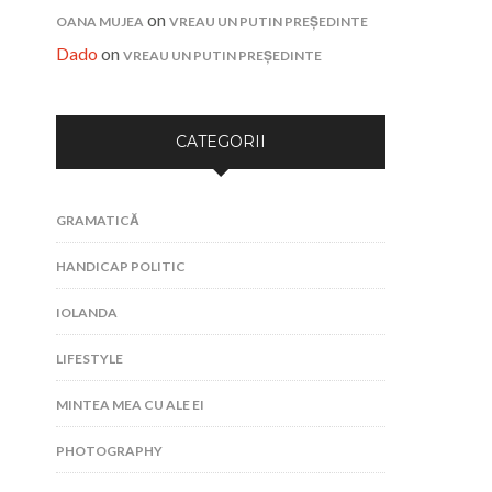
on
OANA MUJEA
VREAU UN PUTIN PREȘEDINTE
Dado
on
VREAU UN PUTIN PREȘEDINTE
CATEGORII
GRAMATICĂ
HANDICAP POLITIC
IOLANDA
LIFESTYLE
MINTEA MEA CU ALE EI
PHOTOGRAPHY