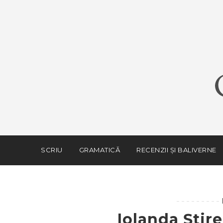
SCRIU
GRAMATICĂ
RECENZII ȘI BALIVERNE
Iolanda Știr