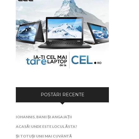
POSTĂRI RECENTE
IOHANNIS, BANII ȘI ANGAJAȚII
ACASĂ! UNDE ESTE LOCUL ĂSTA?
ȘI TOTUȘI UNII MAI CUVÂNTĂ