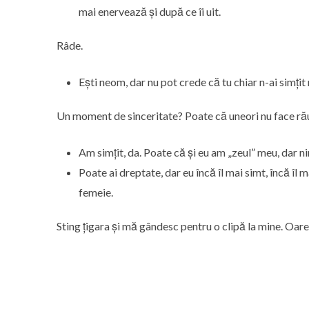
mai enervează și după ce îi uit.
Râde.
Ești neom, dar nu pot crede că tu chiar n-ai simțit
Un moment de sinceritate? Poate că uneori nu face ră
Am simțit, da. Poate că și eu am „zeul” meu, dar n
Poate ai dreptate, dar eu încă îl mai simt, încă îl 
femeie.
Sting țigara și mă gândesc pentru o clipă la mine. Oa