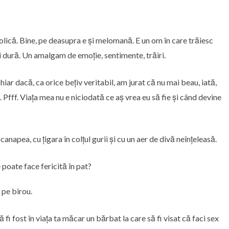
lică. Bine, pe deasupra e și melomană. E un om în care trăiesc
și dură. Un amalgam de emoție, sentimente, trăiri.
ar dacă, ca orice bețiv veritabil, am jurat că nu mai beau, iată,
Pfff. Viața mea nu e niciodată ce aș vrea eu să fie și când devine
canapea, cu țigara în colțul gurii și cu un aer de divă neînțeleasă.
 poate face fericită în pat?
 pe birou.
fi fost în viața ta măcar un bărbat la care să fi visat că faci sex