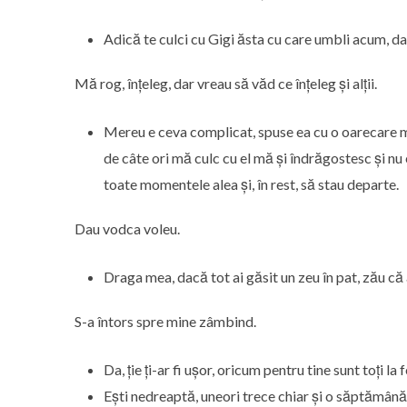
Adică te culci cu Gigi ăsta cu care umbli acum, dar 
Mă rog, înțeleg, dar vreau să văd ce înțeleg și alții.
Mereu e ceva complicat, spuse ea cu o oarecare ma
de câte ori mă culc cu el mă și îndrăgostesc și nu e
toate momentele alea și, în rest, să stau departe.
Dau vodca voleu.
Draga mea, dacă tot ai găsit un zeu în pat, zău că 
S-a întors spre mine zâmbind.
Da, ție ți-ar fi ușor, oricum pentru tine sunt toți la fe
Ești nedreaptă, uneori trece chiar și o săptămână p