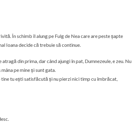
rivită. În schimb îl alung pe Fulg de Nea care are peste șapte
inal Ioana decide că trebuie să continue.
te atragă din prima, dar când ajungi în pat, Dumnezeule, e zeu. Nu
mâna pe mine și sunt gata.
tine tu ești satisfăcută și nu pierzi nici timp cu îmbrăcat,
desc.