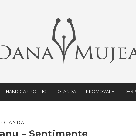
HANDICAP POLITIC
IOLANDA
PROMOVARE
DESP
IOLANDA
eanu – Sentimente