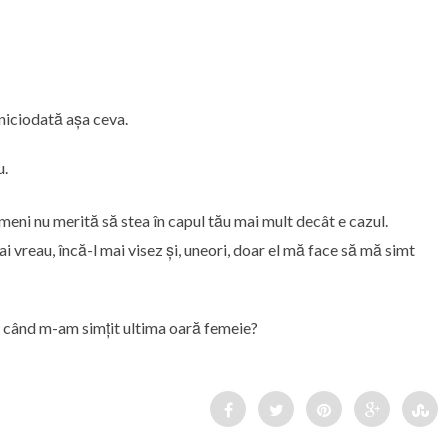
 niciodată așa ceva.
u.
imeni nu merită să stea în capul tău mai mult decât e cazul.
mai vreau, încă-l mai visez și, uneori, doar el mă face să mă simt
re când m-am simțit ultima oară femeie?