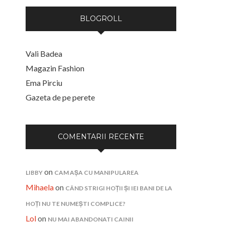
BLOGROLL
Vali Badea
Magazin Fashion
Ema Pirciu
Gazeta de pe perete
COMENTARII RECENTE
on
LIBBY
CAM AȘA CU MANIPULAREA
Mihaela
on
CÂND STRIGI HOȚII ȘI IEI BANI DE LA
HOȚI NU TE NUMEȘTI COMPLICE?
Lol
on
NU MAI ABANDONATI CAINII