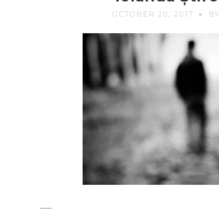
OCTOBER 20, 2017
B
……