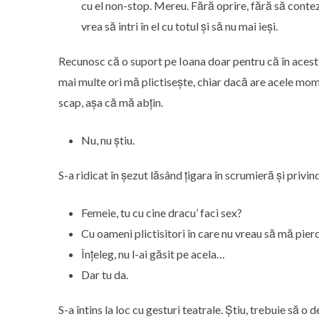
cu el non-stop. Mereu. Fără oprire, fără să conteze
vrea să intri în el cu totul și să nu mai ieși.
Recunosc că o suport pe Ioana doar pentru că în acest 
mai multe ori mă plictisește, chiar dacă are acele mom
scap, așa că mă abțin.
Nu, nu știu.
S-a ridicat în șezut lăsând țigara în scrumieră și priv
Femeie, tu cu cine dracu’ faci sex?
Cu oameni plictisitori în care nu vreau să mă pierd
Înțeleg, nu l-ai găsit pe acela…
Dar tu da.
S-a întins la loc cu gesturi teatrale. Știu, trebuie să o