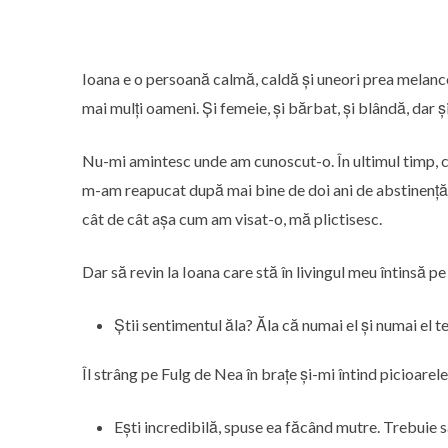
Ioana e o persoană calmă, caldă și uneori prea melanco
mai mulți oameni. Și femeie, și bărbat, și blândă, dar 
Nu-mi amintesc unde am cunoscut-o. În ultimul timp, chi
m-am reapucat după mai bine de doi ani de abstinență. 
cât de cât așa cum am visat-o, mă plictisesc.
Dar să revin la Ioana care stă în livingul meu întinsă pe 
Știi sentimentul ăla? Ăla că numai el și numai el te
Îl strâng pe Fulg de Nea în brațe și-mi întind picioarele
Ești incredibilă, spuse ea făcând mutre. Trebuie să 