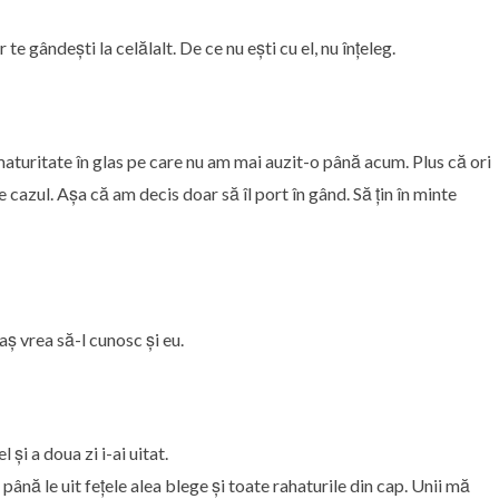
te gândești la celălalt. De ce nu ești cu el, nu înțeleg.
turitate în glas pe care nu am mai auzit-o până acum. Plus că ori
 cazul. Așa că am decis doar să îl port în gând. Să țin în minte
aș vrea să-l cunosc și eu.
l și a doua zi i-ai uitat.
ână le uit fețele alea blege și toate rahaturile din cap. Unii mă