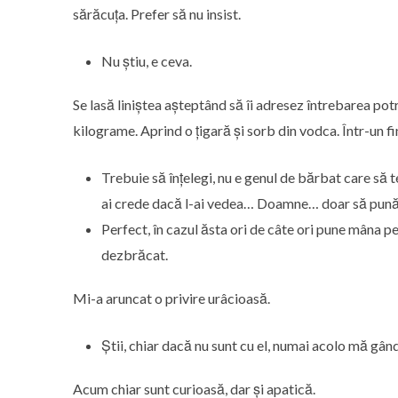
sărăcuța. Prefer să nu insist.
Nu știu, e ceva.
Se lasă liniștea așteptând să îi adresez întrebarea pot
kilograme. Aprind o țigară și sorb din vodca. Într-un f
Trebuie să înțelegi, nu e genul de bărbat care să 
ai crede dacă l-ai vedea… Doamne… doar să pună 
Perfect, în cazul ăsta ori de câte ori pune mâna pe 
dezbrăcat.
Mi-a aruncat o privire urâcioasă.
Știi, chiar dacă nu sunt cu el, numai acolo mă gân
Acum chiar sunt curioasă, dar și apatică.